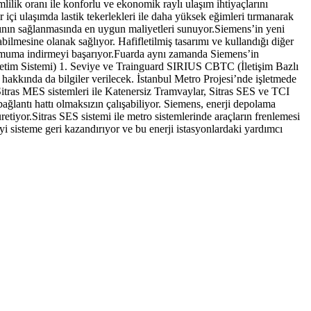
mlilik oranı ile konforlu ve ekonomik raylı ulaşım ihtiyaçlarını
içi ulaşımda lastik tekerlekleri ile daha yüksek eğimleri tırmanarak
ntının sağlanmasında en uygun maliyetleri sunuyor.Siemens’in yeni
lmesine olanak sağlıyor. Hafifletilmiş tasarımı ve kullandığı diğer
minimuma indirmeyi başarıyor.Fuarda aynı zamanda Siemens’in
tim Sistemi) 1. Seviye ve Trainguard SIRIUS CBTC (İletişim Bazlı
hakkında da bilgiler verilecek. İstanbul Metro Projesi’nde işletmede
tras MES sistemleri ile Katenersiz Tramvaylar, Sitras SES ve TCI
ğlantı hattı olmaksızın çalışabiliyor. Siemens, enerji depolama
tiyor.Sitras SES sistemi ile metro sistemlerinde araçların frenlemesi
jiyi sisteme geri kazandırıyor ve bu enerji istasyonlardaki yardımcı