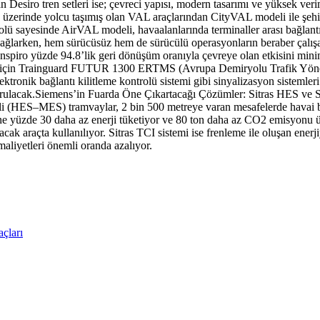
lan Desiro tren setleri ise; çevreci yapısı, modern tasarımı ve yüksek veri
n üzerinde yolcu taşımış olan VAL araçlarından CityVAL modeli ile şehir 
trolü sayesinde AirVAL modeli, havaalanlarında terminaller arası bağla
ğlarken, hem sürücüsüz hem de sürücülü operasyonların beraber çalışabi
an Inspiro yüzde 94.8’lik geri dönüşüm oranıyla çevreye olan etkisini 
amı için Trainguard FUTUR 1300 ERTMS (Avrupa Demiryolu Trafik Yöne
onik bağlantı kilitleme kontrolü sistemi gibi sinyalizasyon sistemleri 
urulacak.Siemens’in Fuarda Öne Çıkartacağı Çözümler: Sitras HES ve Si
mli (HES–MES) tramvaylar, 2 bin 500 metreye varan mesafelerde havai ba
ne yüzde 30 daha az enerji tüketiyor ve 80 ton daha az CO2 emisyonu üre
nacak araçta kullanılıyor. Sitras TCI sistemi ise frenleme ile oluşan ener
i maliyetleri önemli oranda azalıyor.
çları