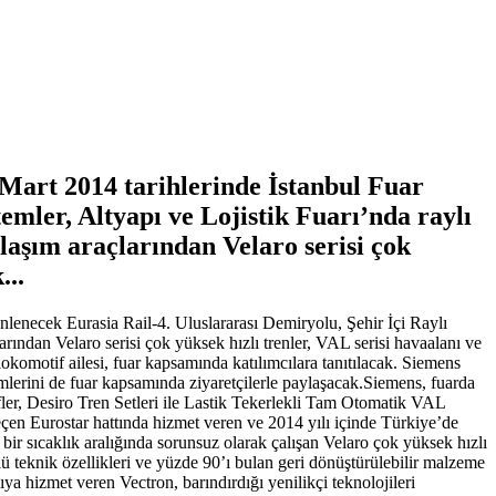
8 Mart 2014 tarihlerinde İstanbul Fuar
emler, Altyapı ve Lojistik Fuarı’nda raylı
laşım araçlarından Velaro serisi çok
...
nlenecek Eurasia Rail-4. Uluslararası Demiryolu, Şehir İçi Raylı
arından Velaro serisi çok yüksek hızlı trenler, VAL serisi havaalanı ve
n lokomotif ailesi, fuar kapsamında katılımcılara tanıtılacak. Siemens
ümlerini de fuar kapsamında ziyaretçilerle paylaşacak.Siemens, fuarda
er, Desiro Tren Setleri ile Lastik Tekerlekli Tam Otomatik VAL
eçen Eurostar hattında hizmet veren ve 2014 yılı içinde Türkiye’de
bir sıcaklık aralığında sorunsuz olarak çalışan Velaro çok yüksek hızlı
lü teknik özellikleri ve yüzde 90’ı bulan geri dönüştürülebilir malzeme
a hizmet veren Vectron, barındırdığı yenilikçi teknolojileri