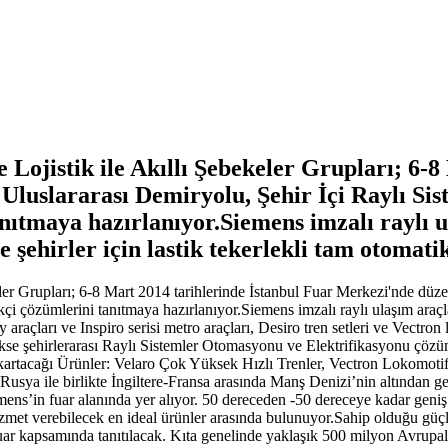
 Lojistik ile Akıllı Şebekeler Grupları; 6-
luslararası Demiryolu, Şehir İçi Raylı Sist
anıtmaya hazırlanıyor.Siemens imzalı raylı u
e şehirler için lastik tekerlekli tam otomatik
ler Grupları; 6-8 Mart 2014 tarihlerinde İstanbul Fuar Merkezi'nde düze
ikçi çözümlerini tanıtmaya hazırlanıyor.Siemens imzalı raylı ulaşım araçl
ay araçları ve Inspiro serisi metro araçları, Desiro tren setleri ve Vectro
erekse şehirlerarası Raylı Sistemler Otomasyonu ve Elektrifikasyonu çöz
artacağı Ürünler: Velaro Çok Yüksek Hızlı Trenler, Vectron Lokomotifl
 Rusya ile birlikte İngiltere-Fransa arasında Manş Denizi’nin altından g
emens’in fuar alanında yer alıyor. 50 dereceden -50 dereceye kadar geniş 
hizmet verebilecek en ideal ürünler arasında bulunuyor.Sahip olduğu güç
ar kapsamında tanıtılacak. Kıta genelinde yaklaşık 500 milyon Avrupalıy