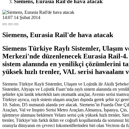
Siemens, Eurasia Rail'de hava atacak
14:07
14 Şubat 2014
Siemens, Eurasia Rail'de hava atacak
Siemens Türkiye Raylı Sistemler, Ulaşım ve
Merkezi'nde düzenlenecek Eurasia Rail-4. U
sistem alanında en yenilikçi çözümlerini t
yüksek hızlı trenler, VAL serisi havaalanı v
Siemens Türkiye Raylı Sistemler, Ulaşım ve Lojistik ile Akıllı Şebeke
Sistemler, Altyapı ve Lojistik Fuarı’nda raylı sistem alanında en yenil
şehirler için lastik tekerlekli tam otomatik araçlar, Avenio serisi tramv
Türkiye ayrıca, raylı sistem ulaşım araçları dışında gerek şehir içi g
10. Salon, D5 numaralı alanda yer alacak. Siemens’in Fuarda Öne Çık
Araçları, Val ve Inspiro Serisi Metro Araçları.Almanya, İspanya, Çin,
işletmeye alınması beklenen Velaro serisi çok yüksek hızlı trenler, Si
trenler, Türkiye’nin farklı iklim ve coğrafi koşullarında da sorunsuz 
oranıyla dünyanın en çevreci lokomotiflerinden biri olan Vectron da fu