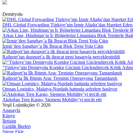
Demiryolu
DHL Global Forwarding Türkiye’nin İzmir Aliağa’dan Hareket Eden 
Arkas Line, Hindistan’ın İç Bölgelerini Limanlara Blok Trenlerle Bağ
İzmir’den Şanghay’a İlk İhracat Blok Treni Yola Çıktı
Railport’tan duısport’a ilk ihracat treni başarıyla gerçekleştirildi
"Türkiye’nin Demiryolu Koridor Gücünü Güçlendirecek Kritik Adım
Railport’ta İlk Bitmiş Araç Treninin Operasyonu Tamamlandı
Omsan Logistics, Malatya-Nurdağı hattında seferlere başlıyor
Akdoğan Tren Kargo, Siemens Mobility’yi tercih etti
Yeşil Lojistikçiler © 2020
Anasayfa
Künye
İletişim
Gizlilik İlkeleri
Sitene Ekle