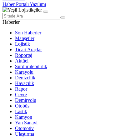
Haber Portalı Yazılımı
Haberler
Son Haberler
Manşetler
Lojistik
Ticari Araçlar
Röportaj
Aktüel
Sürdürülebilirlik
Karayolu
Denizcilik
Havacılık
Rapor
Çevre
Demiryolu
Otobüs
Lastik
Kamyon
Yan Sanayi
Otomotiv
Ulaştırma