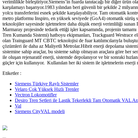
verimlilikle birleştiriyor.Siemens’in fuarda tanıtacağı bir diğer ürün o
karşılamayı başarıyor.1983 yılından beri güvenli bir şekilde 2 milyarı
yolcu transferlerini esnek şekilde karşılayabiliyor. Tam otomatik kon
metro platformu Inspiro, en yüksek seviyede (GoA4) otomatik sürüş sa
teknolojiler sayesinde işletmelere daha düşük enerji verimliliği sun
Marmaray projesinde tedarik ettiği işler kapsamında, projenin tam
Tren Kumanda Sistemi) hatboyu ekipmanları, Trackguard Westrace elektr
olan Trainguard MT CBTC teknolojisi de fuar katılımcılarıyla buluşt
çözümleri ile daha az Maliyetli Metrolar.Hibrit enerji depolama siste
sistemine sahip araçlar, bu sisteme sahip olmayan araçlara göre her se
ile oluşan rejenaratif enerji, sistemde depolanıyor ve bir sonraki hızla
güçler için kullanıyor. Kullanılan her iki sistem ile işletmelerin enerj
Etiketler :
Siemens Türkiye Raylı Sistemler
Velaro Çok Yüksek Hızlı Trenler
Vectron Lokomotifler
Desiro Tren Setleri ile Lastik Tekerlekli Tam Otomatik VAL Ara
Val
Siemens CityVAL modeli