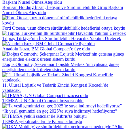
Borusan Holding İnsan, İletişim ve Sürdürülebilirlik Grup Başkanı
Nursel Ölmez Ateş oldu
Ford Otosan, uzun dönem sürdürülebilirlik hedeflerini ortaya koydu
Tüpraş Türkiye’nin İlk Sürdürülebilir Havacılık Yakıtını Üretecek
Anadolu Isuzu, BM Global Compact’e üye oldu
Doğuş Otomotiv, Şekerpınar Lojistik Merkezi’nin çatısına güneş
enerjisinden elektrik üreten sistem kurdu
11. Ulusal Lojistik ve Tedarik Zinciri Kongresi Kocaeli’de
yapılacak.
TEMSA, UN Global Compact imzacısı oldu
“İk yeşil gemimizi en geç 2025’te suya indirmeyi hedefliyoruz”
TEMSA yetkili satıcılar ile Kıbrıs’ta buluştu