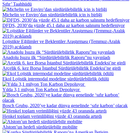
Sıfır’ Taahhüdü
Michelin ve Enviro’dan sürdürülebilirlik için iş birliği
DFDS, 2030’da yüzde 45.1 daha az karbon salınımı hedefleniyor
Lojistikte Eğilimler ve Beklentiler Araştırması (Temmuz-Aralık
2019) açıklandı
Anadolu Isuzu ilk “Sürdürülebilirlik Raporu”nu yayınladı
Arçelik 6. kez Borsa İstanbul Sürdürülebilirlik Endeksi’ne girdi
Ekol Lojistik intermodal modeline sürdürülebilirlik ödülü
Yılda 3,1 milyon Ton Karbon Depoluyor
Bosch Grubu, 2020’ye kadar dünya genelinde ‘sıfır karbon’ olacak
Henkel toplam verimliliğini yüzde 43 oranında artırdı
Alstom’un hedefi sürdürülebilir mobilite