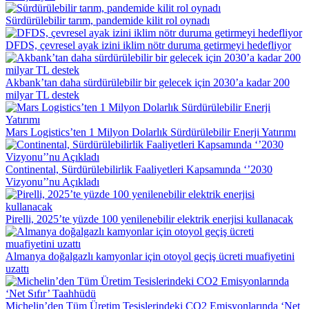
Sürdürülebilir tarım, pandemide kilit rol oynadı
DFDS, çevresel ayak izini iklim nötr duruma getirmeyi hedefliyor
Akbank’tan daha sürdürülebilir bir gelecek için 2030’a kadar 200
milyar TL destek
Mars Logistics’ten 1 Milyon Dolarlık Sürdürülebilir Enerji Yatırımı
Continental, Sürdürülebilirlik Faaliyetleri Kapsamında ‘’2030
Vizyonu’’nu Açıkladı
Pirelli, 2025’te yüzde 100 yenilenebilir elektrik enerjisi kullanacak
Almanya doğalgazlı kamyonlar için otoyol geçiş ücreti muafiyetini
uzattı
Michelin’den Tüm Üretim Tesislerindeki CO2 Emisyonlarında ‘Net