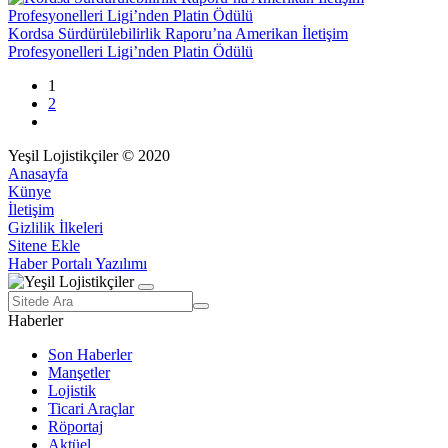
Kordsa Sürdürülebilirlik Raporu’na Amerikan İletişim
Profesyonelleri Ligi’nden Platin Ödülü
1
2
Yeşil Lojistikçiler © 2020
Anasayfa
Künye
İletişim
Gizlilik İlkeleri
Sitene Ekle
Haber Portalı Yazılımı
Haberler
Son Haberler
Manşetler
Lojistik
Ticari Araçlar
Röportaj
Aktüel