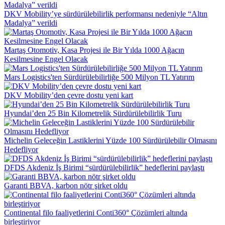
DKV Mobility’ye sürdürülebilirlik performansı nedeniyle “Altın
Madalya” verildi
Martaş Otomotiv, Kasa Projesi ile Bir Yılda 1000 Ağacın
Kesilmesine Engel Olacak
Mars Logistics'ten Sürdürülebilirliğe 500 Milyon TL Yatırım
DKV Mobility’den çevre dostu yeni kart
Hyundai’den 25 Bin Kilometrelik Sürdürülebilirlik Turu
Michelin Geleceğin Lastiklerini Yüzde 100 Sürdürülebilir Olmasını
Hedefliyor
DFDS Akdeniz İş Birimi “sürdürülebilirlik” hedeflerini paylaştı
Garanti BBVA, karbon nötr şirket oldu
Continental filo faaliyetlerini Conti360° Çözümleri altında
birleştiriyor