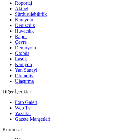
Röportaj
Aktüel
Sürdürülebilirlik
Karayolu
Denizcilik
Havacılık
Rapor
Çevre
Demiryolu
Otobüs
Lastik
Kamyon
Yan Sanayi
Otomotiv
Ulaştırma
Diğer İçerikler
Foto Galeri
Web Tv
Yazarlar
Gazete Manşetleri
Kurumsal