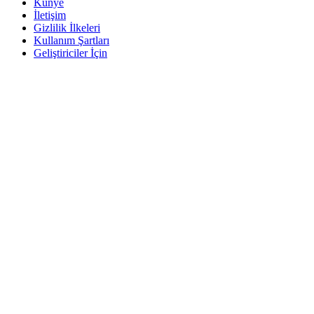
Künye
İletişim
Gizlilik İlkeleri
Kullanım Şartları
Geliştiriciler İçin