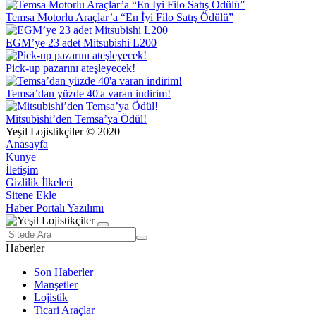
Temsa Motorlu Araçlar’a “En İyi Filo Satış Ödülü”
EGM’ye 23 adet Mitsubishi L200
Pick-up pazarını ateşleyecek!
Temsa’dan yüzde 40'a varan indirim!
Mitsubishi’den Temsa’ya Ödül!
Yeşil Lojistikçiler © 2020
Anasayfa
Künye
İletişim
Gizlilik İlkeleri
Sitene Ekle
Haber Portalı Yazılımı
Haberler
Son Haberler
Manşetler
Lojistik
Ticari Araçlar