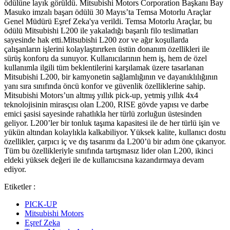
ödülüne layık görüldü. Mitsubishi Motors Corporation Başkanı Bay
Masuko imzalı başarı ödülü 30 Mayıs’ta Temsa Motorlu Araçlar
Genel Müdürü Eşref Zeka'ya verildi. Temsa Motorlu Araçlar, bu
ödülü Mitsubishi L200 ile yakaladığı başarılı filo teslimatları
sayesinde hak etti.Mitsubishi L200 zor ve ağır koşullarda
çalışanların işlerini kolaylaştırırken üstün donanım özellikleri ile
sürüş konforu da sunuyor. Kullanıcılarının hem iş, hem de özel
kullanımla ilgili tüm beklentilerini karşılamak üzere tasarlanan
Mitsubishi L200, bir kamyonetin sağlamlığının ve dayanıklılığının
yanı sıra sınıfında öncü konfor ve güvenlik özelliklerine sahip.
Mitsubishi Motors’un altmış yıllık pick-up, yetmiş yıllık 4x4
teknolojisinin mirasçısı olan L200, RISE gövde yapısı ve darbe
emici şasisi sayesinde rahatlıkla her türlü zorluğun üstesinden
geliyor. L200’ler bir tonluk taşıma kapasitesi ile de her türlü işin ve
yükün altından kolaylıkla kalkabiliyor. Yüksek kalite, kullanıcı dostu
özellikler, çarpıcı iç ve dış tasarımı da L200’ü bir adım öne çıkarıyor.
Tüm bu özellikleriyle sınıfında tartışmasız lider olan L200, ikinci
eldeki yüksek değeri ile de kullanıcısına kazandırmaya devam
ediyor.
Etiketler :
PICK-UP
Mitsubishi Motors
Eşref Zeka