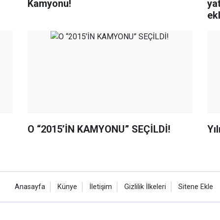
Kamyonu!
ya
ek
O “2015’İN KAMYONU” SEÇİLDİ!
Yı
Anasayfa
Künye
İletişim
Gizlilik İlkeleri
Sitene Ekle