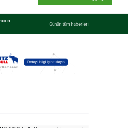
axion
20:59
Enver Geçgel Turizm, Filosuna Travego ve Touri
Günün tüm
haberleri