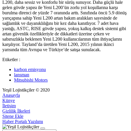
L200, daha sessiz ve konforlu bir sürüş sunuyor. Daha güçlü hale
gelen gövde yapısı ile Yeni L200’ün zorlu yol koşullarına karşı
burulma direnci de yüzde 7 oranında arttı. Sınıfında öncü 5.9 dönüş
yarıçapına sahip Yeni L200 artan bakım aralıkları sayesinde de
sağlamlık ve dayanıklılığını bir kez daha kanıtlıyor. 7 adet hava
yastığı, ASTC, RISE gövde yapısı, yokuş kalkış destek sistemi gibi
artan güvenlik özellikleriyle de dikkatleri üzerine çeken ve
sabırsızlıkla beklenen Yeni L200 kullanıcılarının tüm ihtiyaçlarını
karşılıyor. Tayland’da üretilen Yeni L200, 2015 yılının ikinci
yarısında tüm Avrupa ve Türkiye’de satışa sunulacak.
Etiketler :
karbon emisyonu
lansman
Mitsubishi Motors
Yeşil Lojistikçiler © 2020
Anasayfa
Künye
İletişim
Gizlilik İlkeleri
Sitene Ekle
Haber Portalı Yazılımı