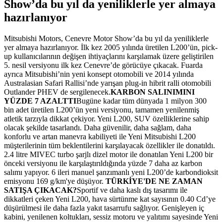
Show’da bu yıl da yeniliklerle yer almaya
hazırlanıyor
Mitsubishi Motors, Cenevre Motor Show’da bu yıl da yeniliklerle
yer almaya hazırlanıyor. İlk kez 2005 yılında üretilen L200’ün, pick-
up kullanıcılarının değişen ihtiyaçlarını karşılamak üzere geliştirilen
5. nesil versiyonu ilk kez Cenevre’de görücüye çıkacak. Fuarda
ayrıca Mitsubishi’nin yeni konsept otomobili ve 2014 yılında
Australasian Safari Rallisi’nde yarışan plug-in hibrit ralli otomobili
Outlander PHEV de sergilenecek.
KARBON SALINIMINI
YÜZDE 7 AZALTTI
Bugüne kadar tüm dünyada 1 milyon 300
bin adet üretilen L200’ün yeni versiyonu, tamamen yenilenmiş
atletik tarzıyla dikkat çekiyor. Yeni L200, SUV özelliklerine sahip
olacak şekilde tasarlandı. Daha güvenilir, daha sağlam, daha
konforlu ve artan manevra kabiliyeti ile Yeni Mitsubishi L200
müşterilerinin tüm beklentilerini karşılayacak özellikler ile donatıldı.
2.4 litre MIVEC turbo şarjlı dizel motor ile donatılan Yeni L200 bir
önceki versiyonu ile karşılaştırıldığında yüzde 7 daha az karbon
salımı yapıyor. 6 ileri manuel şanzımanlı yeni L200’de karbondioksit
emisyonu 169 g/km'ye düşüyor.
TÜRKİYE'DE NE ZAMAN
SATIŞA ÇIKACAK?
Sportif ve daha kaslı dış tasarımı ile
dikkatleri çeken Yeni L200, hava sürtünme kat sayısının 0.40 Cd’ye
düşürülmesi ile daha fazla yakıt tasarrufu sağlıyor. Genişleyen iç
kabini, yenilenen koltukları, sessiz motoru ve yalıtımı sayesinde Yeni