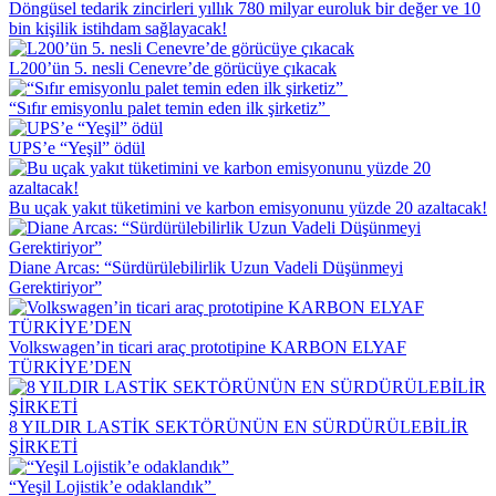
Döngüsel tedarik zincirleri yıllık 780 milyar euroluk bir değer ve 10
bin kişilik istihdam sağlayacak!
L200’ün 5. nesli Cenevre’de görücüye çıkacak
“Sıfır emisyonlu palet temin eden ilk şirketiz”
UPS’e “Yeşil” ödül
Bu uçak yakıt tüketimini ve karbon emisyonunu yüzde 20 azaltacak!
Diane Arcas: “Sürdürülebilirlik Uzun Vadeli Düşünmeyi
Gerektiriyor”
Volkswagen’in ticari araç prototipine KARBON ELYAF
TÜRKİYE’DEN
8 YILDIR LASTİK SEKTÖRÜNÜN EN SÜRDÜRÜLEBİLİR
ŞİRKETİ
“Yeşil Lojistik’e odaklandık”