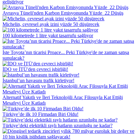
geliştiriyor
Avrasya Tüneli'nden Karbon Emisyonunda Yüzde 22 Düşüş
​Michelin, çevresel ayak izini yüzde 50 düşürecek
100 kilometrede 1 litre yakıt tasarrufu sağlıyor
İşte Toyota’nın ticarisi Proace... Peki Türkiye'de ne zaman satışa
sunulacak?
İDO ve İTÜ'den çevreci işbirliği!
İstanbul’un havasını trafik kirletiyor!
Alternatif Yakıtlı ve İleri Teknolojili Araç Filosuyla Kat Ettiği
Mesafeyi Üçe Katladı
Türkiye’de ilk 10 Firmadan Biri Oldu!
Türkiye’deki elektrikli raylı hatların uzunluğu ne kadar?