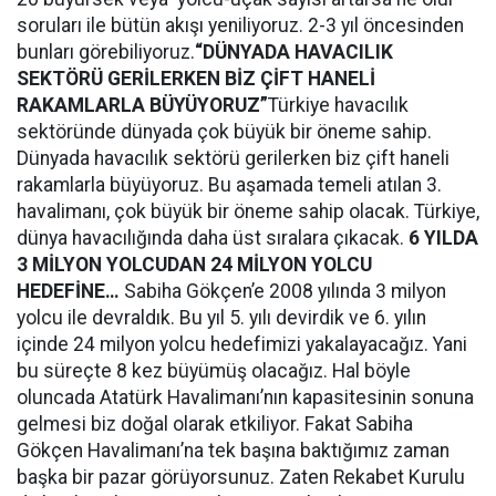
soruları ile bütün akışı yeniliyoruz. 2-3 yıl öncesinden
bunları görebiliyoruz.
“DÜNYADA HAVACILIK
SEKTÖRÜ GERİLERKEN BİZ ÇİFT HANELİ
RAKAMLARLA BÜYÜYORUZ”
Türkiye havacılık
sektöründe dünyada çok büyük bir öneme sahip.
Dünyada havacılık sektörü gerilerken biz çift haneli
rakamlarla büyüyoruz. Bu aşamada temeli atılan 3.
havalimanı, çok büyük bir öneme sahip olacak. Türkiye,
dünya havacılığında daha üst sıralara çıkacak.
6 YILDA
3 MİLYON YOLCUDAN 24 MİLYON YOLCU
HEDEFİNE…
Sabiha Gökçen’e 2008 yılında 3 milyon
yolcu ile devraldık. Bu yıl 5. yılı devirdik ve 6. yılın
içinde 24 milyon yolcu hedefimizi yakalayacağız. Yani
bu süreçte 8 kez büyümüş olacağız. Hal böyle
oluncada Atatürk Havalimanı’nın kapasitesinin sonuna
gelmesi biz doğal olarak etkiliyor. Fakat Sabiha
Gökçen Havalimanı’na tek başına baktığımız zaman
başka bir pazar görüyorsunuz. Zaten Rekabet Kurulu