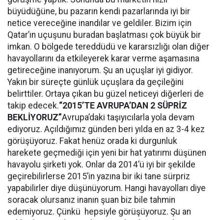
büyüdüğüne, bu pazarın kendi pazarlarında iyi bir
netice vereceğine inandılar ve geldiler. Bizim için
Qatar’ın uçuşunu buradan başlatması çok büyük bir
imkan. O bölgede tereddüdü ve kararsızlığı olan diğer
havayollarını da etkileyerek karar verme aşamasına
getireceğine inanıyorum. Şu an uçuşlar iyi gidiyor.
Yakın bir süreçte günlük uçuşlara da geçileğini
belirttiler. Ortaya çıkan bu güzel neticeyi diğerleri de
takip edecek.
“2015’TE AVRUPA’DAN 2 SÜPRİZ
BEKLİYORUZ”
Avrupa’daki taşıyıcılarla yola devam
ediyoruz. Açıldığımız günden beri yılda en az 3-4 kez
görüşüyoruz. Fakat henüz orada ki durgunluk
harekete geçmediği için yeni bir hat yatırımı düşünen
havayolu şirketi yok. Onlar da 2014’ü iyi bir şekilde
geçirebilirlerse 2015’in yazına bir iki tane sürpriz
yapabilirler diye düşünüyorum. Hangi havayolları diye
soracak olursanız inanın şuan biz bile tahmin
edemiyoruz. Çünkü hepsiyle görüşüyoruz. Şu an