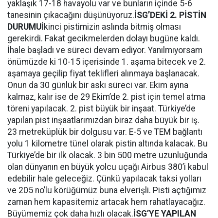
yaklaşık 17-18 havayolu var ve bunların içinde 5-6
tanesinin çıkacağını düşünüyoruz.
İSG’DEKİ 2. PİSTİN
DURUMU
İkinci pistimizin aslında bitmiş olması
gerekirdi. Fakat gecikmelerden dolayı bugüne kaldı.
İhale başladı ve süreci devam ediyor. Yanılmıyorsam
önümüzde ki 10-15 içerisinde 1. aşama bitecek ve 2.
aşamaya geçilip fiyat teklifleri alınmaya başlanacak.
Onun da 30 günlük bir askı süreci var. Ekim ayına
kalmaz, kalır ise de 29 Ekim’de 2. pist için temel atma
töreni yapılacak. 2. pist büyük bir inşaat. Türkiye’de
yapılan pist inşaatlarımızdan biraz daha büyük bir iş.
23 metreküplük bir dolgusu var. E-5 ve TEM bağlantı
yolu 1 kilometre tünel olarak pistin altında kalacak. Bu
Türkiye’de bir ilk olacak. 3 bin 500 metre uzunluğunda
olan dünyanın en büyük yolcu uçağı Airbus 380’i kabul
edebilir hale geleceğiz. Çünkü yapılacak taksi yolları
ve 205 no’lu körüğümüz buna elverişli. Pisti açtığımız
zaman hem kapasitemiz artacak hem rahatlayacağız.
Büyümemiz çok daha hızlı olacak.
İSG’YE YAPILAN