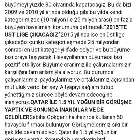
büyümeyi yüzde 30 civarında kapatacağız. Bu da bizi
2009 ve 2010 yıllarında olduğu gibi bu yılda kendi
kategorimizde (10 milyon ile 25 milyon arası) en fazla
büyüyen havalimanı konumuna getirecek.
“2015’TE
ÜST LİGE ÇIKACAĞIZ”
2015 yılında ise en üst lige
çıkacağız çünkü kategorileşmede 25 milyondan
sonrası en üst kategoriyi ifade ediyor ve bu büyüme
bizi oraya taşıyacak. Havayollarının büyümesi bizi
pozitif etkiliyor. Büyüme oranımız ile çalışmalarımızın
karşılığını tam anlamıyla alıyoruz. Bu durumda
çalışanlarımız, paydaşlarımız ve ortaklarımız açısından
mutluluk verici bir şey. Altyapıyı sağlam tutup
yönettiğimiz sürece böyle devam edeceğine
inanıyoruz.
QATAR İLE 1.5 YIL YOĞUN BİR GÖRÜŞME
YAPTIK VE SONUNDA İNANDILAR VE DE
GELDİLER
Sabiha Gökçen’i halihazırda kullanan 50
havayolu firması bulunuyor. Görüşmelerimiz sıkı bir
şekilde devam ediyor. Qatar ile 1.5 yıl yoğun bir
görüşme yaptık. Sonunda bu marketin hızlı