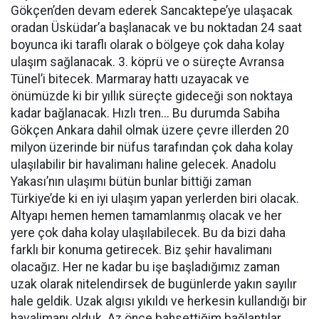
Gökçen’den devam ederek Sancaktepe’ye ulaşacak
oradan Üsküdar’a başlanacak ve bu noktadan 24 saat
boyunca iki taraflı olarak o bölgeye çok daha kolay
ulaşım sağlanacak. 3. köprü ve o süreçte Avransa
Tünel’i bitecek. Marmaray hattı uzayacak ve
önümüzde ki bir yıllık süreçte gideceği son noktaya
kadar bağlanacak. Hızlı tren... Bu durumda Sabiha
Gökçen Ankara dahil olmak üzere çevre illerden 20
milyon üzerinde bir nüfus tarafından çok daha kolay
ulaşılabilir bir havalimanı haline gelecek. Anadolu
Yakası’nın ulaşımı bütün bunlar bittiği zaman
Türkiye’de ki en iyi ulaşım yapan yerlerden biri olacak.
Altyapı hemen hemen tamamlanmış olacak ve her
yere çok daha kolay ulaşılabilecek. Bu da bizi daha
farklı bir konuma getirecek. Biz şehir havalimanı
olacağız. Her ne kadar bu işe başladığımız zaman
uzak olarak nitelendirsek de bugünlerde yakın sayılır
hale geldik. Uzak algısı yıkıldı ve herkesin kullandığı bir
havalimanı olduk. Az önce bahsettiğim bağlantılar