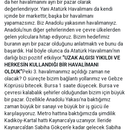
da her havalimanını ayrı bir pazar olarak
değerlendiriyor. Yani Atatürk Havalimanı da kendi
içinde bir markettir, başka bir havalimanı
yapamazsınız. Biz Anadolu yakasının havalimanıyız.
Anadolu’nun diğer şehirlerinden ve çevre ülkelerden
gelen yolculara hitap ediyoruz. Bizim hedefimiz
buranın ayrı bir pazar olduğunu anlatmaktı ve bunu da
başardık. Hal böyle olunca da Atatürk Havalimanı’nın
darlığı bizi pozitif etkiliyor.
“UZAK ALGISI YIKILDI VE
HERKESİN KULLANDIĞI BİR HAVALİMANI
OLDUK”
Peki 3. havalimanımız açıldığı zaman ne
olacak? O süreçte bizim bağlantı yollarımız ve Gebze
Köprüsü bitecek. Bursa 1 saate düşecek. Bursa ve
çevresi kalabalık şehirler olduğundan bizim için büyük
bir pazar. Özellikle Anadolu Yakası’na baktığımız
zaman büyük bir sanayi ve büyük bir iş gücü ile
karşılaşıyoruz. Metro hattına baktığımızda şimdilik
Kadiköy-Kartal hattı Kaynarca’ya uzanıyor. İleride
Kaynarca’dan Sabiha Gökçen’e kadar gelecek Sabiha