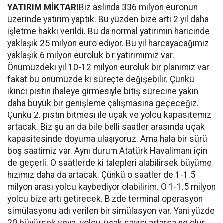
YATIRIM MİKTARI
Biz aslında 336 milyon euronun
üzerinde yatırım yaptık. Bu yüzden bize artı 2 yıl daha
işletme hakkı verildi. Bu da normal yatırımın haricinde
yaklaşık 25 milyon euro ediyor. Bu yıl harcayacağımız
yaklaşık 6 milyon euroluk bir yatırımımız var.
Önümüzdeki yıl 10-12 milyon euroluk bir planımız var
fakat bu önümüzde ki süreçte değişebilir. Çünkü
ikinci pistin ihaleye girmesiyle bitiş sürecine yakın
daha büyük bir genişleme çalışmasına geçeceğiz.
Çünkü 2. pistin bitmesi ile uçak ve yolcu kapasitemiz
artacak. Biz şu an da bile belli saatler arasında uçak
kapasitesinde doyuma ulaşıyoruz. Ama hala bir sürü
boş saatimiz var. Aynı durum Atatürk Havalimanı için
de geçerli. O saatlerde ki talepleri alabilirsek büyüme
hızımız daha da artacak. Çünkü o saatler de 1-1.5
milyon arası yolcu kaybediyor olabilirim. O 1-1.5 milyon
yolcu bize artı getirecek. Bizde terminal operasyon
simülasyonu adı verilen bir simülasyon var. Yani yüzde
20 büyürsek veya yolcu-uçak sayısı artarsa ne olur