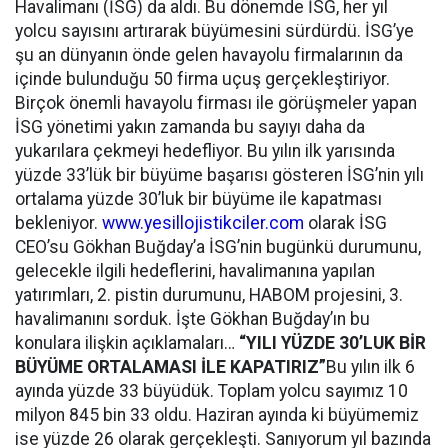
Havalimanı (İSG) da aldı. Bu dönemde İSG, her yıl
yolcu sayısını artırarak büyümesini sürdürdü. İSG’ye
şu an dünyanın önde gelen havayolu firmalarının da
içinde bulunduğu 50 firma uçuş gerçekleştiriyor.
Birçok önemli havayolu firması ile görüşmeler yapan
İSG yönetimi yakın zamanda bu sayıyı daha da
yukarılara çekmeyi hedefliyor. Bu yılın ilk yarısında
yüzde 33’lük bir büyüme başarısı gösteren İSG’nin yılı
ortalama yüzde 30’luk bir büyüme ile kapatması
bekleniyor.
www.yesillojistikciler.com
olarak İSG
CEO’su Gökhan Buğday’a İSG’nin bugünkü durumunu,
gelecekle ilgili hedeflerini, havalimanına yapılan
yatırımları, 2. pistin durumunu, HABOM projesini, 3.
havalimanını sorduk. İşte Gökhan Buğday’ın bu
konulara ilişkin açıklamaları…
“YILI YÜZDE 30’LUK BİR
BÜYÜME ORTALAMASI İLE KAPATIRIZ”
Bu yılın ilk 6
ayında yüzde 33 büyüdük. Toplam yolcu sayımız 10
milyon 845 bin 33 oldu. Haziran ayında ki büyümemiz
ise yüzde 26 olarak gerçekleşti. Sanıyorum yıl bazında