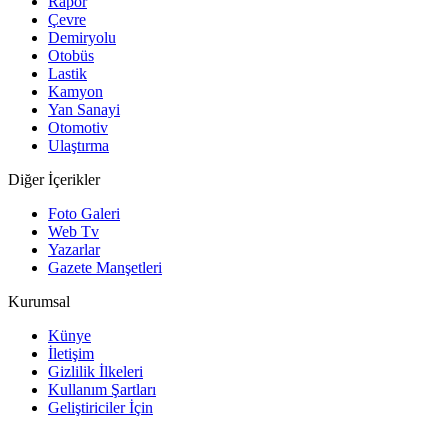
Rapor
Çevre
Demiryolu
Otobüs
Lastik
Kamyon
Yan Sanayi
Otomotiv
Ulaştırma
Diğer İçerikler
Foto Galeri
Web Tv
Yazarlar
Gazete Manşetleri
Kurumsal
Künye
İletişim
Gizlilik İlkeleri
Kullanım Şartları
Geliştiriciler İçin