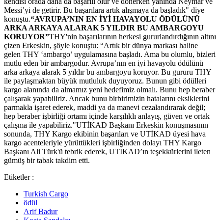
kendisi orada daha da başarılı olur ve dönerken yanında Neymar ve
Messi’yi de getirir. Bu başarılara artık alışmaya da başladık" diye
konuştu.
“AVRUPA’NIN EN İYİ HAVAYOLU ÖDÜLÜNÜ
ARKA ARKAYA ALARAK 5 YILDIR BU AMBARGOYU
KORUYOR”
THY'nin başarılarının herkesi gururlandırdığının altını
çizen Erkeskin, şöyle konuştu: “Artık bir dünya markası haline
gelen THY ‘ambargo’ uygulamasına başladı. Ama bu olumlu, bizleri
mutlu eden bir ambargodur. Avrupa’nın en iyi havayolu ödülünü
arka arkaya alarak 5 yıldır bu ambargoyu koruyor. Bu gururu THY
ile paylaşmaktan büyük mutluluk duyuyoruz. Bunun gibi ödülleri
kargo alanında da almamız yeni hedefimiz olmalı. Bunu hep beraber
çalışarak yapabiliriz. Ancak bunu birbirimizin hatalarını eksiklerini
parmakla işaret ederek, maddi ya da manevi cezalandırarak değil;
hep beraber işbirliği ortamı içinde karşılıklı anlayış, güven ve ortak
çalışma ile yapabiliriz."UTİKAD Başkanı Erkeskin konuşmasının
sonunda, THY Kargo ekibinin başarıları ve UTİKAD üyesi hava
kargo acenteleriyle yürüttükleri işbirliğinden dolayı THY Kargo
Başkanı Ali Türk'ü tebrik ederek, UTİKAD’ın teşekkürlerini ileten
gümüş bir tabak takdim etti.
Etiketler :
Turkish Cargo
ödül
Arif Badur