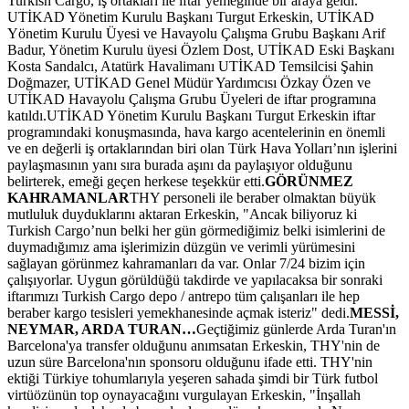
Turkish Cargo, iş ortakları ile iftar yemeğinde bir araya geldi.
UTİKAD Yönetim Kurulu Başkanı Turgut Erkeskin, UTİKAD
Yönetim Kurulu Üyesi ve Havayolu Çalışma Grubu Başkanı Arif
Badur, Yönetim Kurulu üyesi Özlem Dost, UTİKAD Eski Başkanı
Kosta Sandalcı, Atatürk Havalimanı UTİKAD Temsilcisi Şahin
Doğmazer, UTİKAD Genel Müdür Yardımcısı Özkay Özen ve
UTİKAD Havayolu Çalışma Grubu Üyeleri de iftar programına
katıldı.UTİKAD Yönetim Kurulu Başkanı Turgut Erkeskin iftar
programındaki konuşmasında, hava kargo acentelerinin en önemli
ve en değerli iş ortaklarından biri olan Türk Hava Yolları’nın işlerini
paylaşmasının yanı sıra burada aşını da paylaşıyor olduğunu
belirterek, emeği geçen herkese teşekkür etti.
GÖRÜNMEZ
KAHRAMANLAR
THY personeli ile beraber olmaktan büyük
mutluluk duyduklarını aktaran Erkeskin, "Ancak biliyoruz ki
Turkish Cargo’nun belki her gün görmediğimiz belki isimlerini de
duymadığımız ama işlerimizin düzgün ve verimli yürümesini
sağlayan görünmez kahramanları da var. Onlar 7/24 bizim için
çalışıyorlar. Uygun görüldüğü takdirde ve yapılacaksa bir sonraki
iftarımızı Turkish Cargo depo / antrepo tüm çalışanları ile hep
beraber kargo tesisleri yemekhanesinde açmak isteriz" dedi.
MESSİ,
NEYMAR, ARDA TURAN…
Geçtiğimiz günlerde Arda Turan'ın
Barcelona'ya transfer olduğunu anımsatan Erkeskin, THY'nin de
uzun süre Barcelona'nın sponsoru olduğunu ifade etti. THY'nin
ektiği Türkiye tohumlarıyla yeşeren sahada şimdi bir Türk futbol
virtüözünün top oynayacağını vurgulayan Erkeskin, "İnşallah