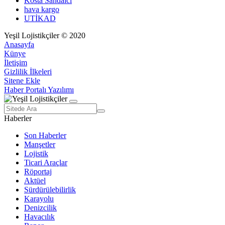
Kosta Sandalcı
hava kargo
UTİKAD
Yeşil Lojistikçiler © 2020
Anasayfa
Künye
İletişim
Gizlilik İlkeleri
Sitene Ekle
Haber Portalı Yazılımı
Haberler
Son Haberler
Manşetler
Lojistik
Ticari Araçlar
Röportaj
Aktüel
Sürdürülebilirlik
Karayolu
Denizcilik
Havacılık