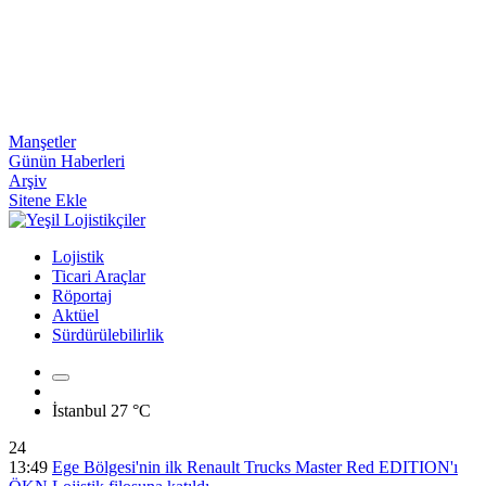
Manşetler
Günün Haberleri
Arşiv
Sitene Ekle
Lojistik
Ticari Araçlar
Röportaj
Aktüel
Sürdürülebilirlik
İstanbul
27 °C
24
13:49
Ege Bölgesi'nin ilk Renault Trucks Master Red EDITION'ı