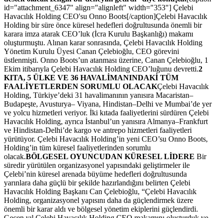
id="attachment_6347" align="alignleft" width="353"] Çelebi
Havacılık Holding CEO'su Onno Boots[/caption]Çelebi Havacılık
Holding bir süre önce küresel hedefleri doğrultusunda önemli bir
karara imza atarak CEO’luk (İcra Kurulu Başkanlığı) makamı
oluşturmuştu. Alınan karar sonrasında, Çelebi Havacılık Holding
Yönetim Kurulu Üyesi Canan Çelebioğlu, CEO görevini
üstlenmişti. Onno Boots’un atanması üzerine, Canan Çelebioğlu, 1
Ekim itibarıyla Çelebi Havacılık Holding CEO’luğunu devretti.
2
KITA, 5 ÜLKE VE 36 HAVALİMANINDAKİ TÜM
FAALİYETLERDEN SORUMLU OLACAK
Çelebi Havacılık
Holding, Türkiye’deki 31 havalimanının yanısıra Macaristan–
Budapeşte, Avusturya– Viyana, Hindistan–Delhi ve Mumbai’de yer
ve yolcu hizmetleri veriyor. İki kıtada faaliyetlerini sürdüren Çelebi
Havacılık Holding, ayrıca İstanbul’un yanısıra Almanya–Frankfurt
ve Hindistan-Delhi’de kargo ve antrepo hizmetleri faaliyetleri
yürütüyor. Çelebi Havacılık Holding’in yeni CEO’su Onno Boots,
Holding’in tüm küresel faaliyetlerinden sorumlu
olacak.
BÖLGESEL OYUNCUDAN KÜRESEL LİDERE
Bir
süredir yürütülen organizasyonel yapısındaki geliştirmeler ile
Çelebi’nin küresel arenada büyüme hedefleri doğrultusunda
yarınlara daha güçlü bir şekilde hazırlandığını belirten Çelebi
Havacılık Holding Başkanı Can Çelebioğlu, “Çelebi Havacılık
Holding, organizasyonel yapısını daha da güçlendirmek üzere
önemli bir karar aldı ve bölgesel yönetim ekiplerini güçlendirdi.
Geçen yıl Çelebi Havacılık Holding CEO makamını oluşturduk ve