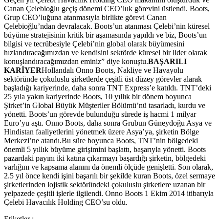
Canan Çelebioğlu geçiş dönemi CEO’luk görevini üstlendi. Boots,
Grup CEO’luğuna atanmasıyla birlikte görevi Canan
Çelebioğlu’ndan devralacak. Boots’un atanması Çelebi’nin küresel
büyüme stratejisinin kritik bir aşamasında yapıldı ve biz, Boots’un
bilgisi ve tecrübesiyle Çelebi’nin global olarak büyümesini
hızlandıracağımızdan ve kendisini sektörde küresel bir lider olarak
konuşlandıracağımızdan eminiz” diye konuştu.
BAŞARILI
KARİYER
Hollandalı Onno Boots, Nakliye ve Havayolu
sektöründe çokuluslu şirketlerde çeşitli üst düzey görevler alarak
başladığı kariyerinde, daha sonra TNT Express’e katıldı. TNT’deki
25 yıla yakın kariyerinde Boots, 10 yıllık bir dönem boyunca
Şirket’in Global Büyük Müşteriler Bölümü’nü tasarladı, kurdu ve
yönetti. Boots’un görevde bulunduğu sürede iş hacmi 1 milyar
Euro’yu aştı. Onno Boots, daha sonra Grubun Güneydoğu Asya ve
Hindistan faaliyetlerini yönetmek üzere Asya’ya, şirketin Bölge
Merkezi’ne atandı.Bu süre boyunca Boots, TNT’nin bölgedeki
önemli 5 yıllık büyüme girişimini başlattı, başarıyla yönetti. Boots
pazardaki payını iki katına çıkarmayı başardığı şirketin, bölgedeki
varlığını ve kapsama alanını da önemli ölçüde genişletti. Son olarak,
2.5 yıl önce kendi işini başarılı bir şekilde kuran Boots, özel sermaye
şirketlerinden lojistik sektöründeki çokuluslu şirketlere uzanan bir
yelpazede çeşitli işlerle ilgilendi. Onno Boots 1 Ekim 2014 itibarıyla
Çelebi Havacılık Holding CEO’su oldu.
Etiketler :