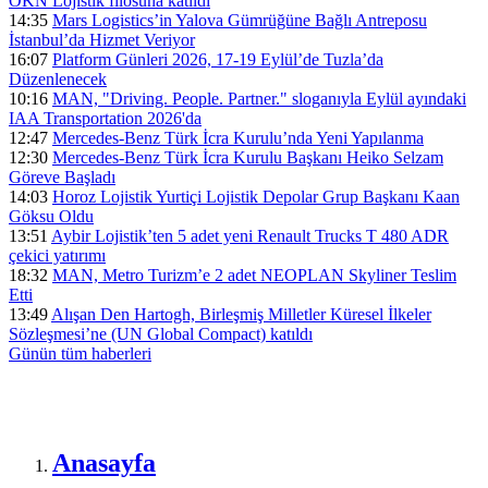
ÖKN Lojistik filosuna katıldı
14:35
Mars Logistics’in Yalova Gümrüğüne Bağlı Antreposu
İstanbul’da Hizmet Veriyor
16:07
Platform Günleri 2026, 17-19 Eylül’de Tuzla’da
Düzenlenecek
10:16
MAN, "Driving. People. Partner." sloganıyla Eylül ayındaki
IAA Transportation 2026'da
12:47
Mercedes-Benz Türk İcra Kurulu’nda Yeni Yapılanma
12:30
Mercedes-Benz Türk İcra Kurulu Başkanı Heiko Selzam
Göreve Başladı
14:03
Horoz Lojistik Yurtiçi Lojistik Depolar Grup Başkanı Kaan
Göksu Oldu
13:51
Aybir Lojistik’ten 5 adet yeni Renault Trucks T 480 ADR
çekici yatırımı
18:32
MAN, Metro Turizm’e 2 adet NEOPLAN Skyliner Teslim
Etti
13:49
Alışan Den Hartogh, Birleşmiş Milletler Küresel İlkeler
Sözleşmesi’ne (UN Global Compact) katıldı
Günün tüm
haberleri
Anasayfa