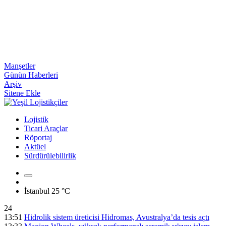
Manşetler
Günün Haberleri
Arşiv
Sitene Ekle
Lojistik
Ticari Araçlar
Röportaj
Aktüel
Sürdürülebilirlik
İstanbul
25 °C
24
13:51
Hidrolik sistem üreticisi Hidromas, Avustralya’da tesis açtı