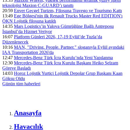
13:33
Maxion Wheels, yüksek performanslı seramik yüzey işlem
teknolojisi Maxion C-GUARD’ı tanıttı
20:59
Enver Geçgel Turizm, Filosuna Travego ve Tourismo Kattı
13:49
Ege Bölgesi'nin ilk Renault Trucks Master Red EDITION'ı
ÖKN Lojistik filosuna katıldı
14:35
Mars Logistics’in Yalova Gümrüğüne Bağlı Antreposu
İstanbul’da Hizmet Veriyor
16:07
Platform Günleri 2026, 17-19 Eylül’de Tuzla’da
Düzenlenecek
10:16
MAN, "Driving. People. Partner." sloganıyla Eylül ayındaki
IAA Transportation 2026'da
12:47
Mercedes-Benz Türk İcra Kurulu’nda Yeni Yapılanma
12:30
Mercedes-Benz Türk İcra Kurulu Başkanı Heiko Selzam
Göreve Başladı
14:03
Horoz Lojistik Yurtiçi Lojistik Depolar Grup Başkanı Kaan
Göksu Oldu
Günün tüm
haberleri
Anasayfa
Havacılık