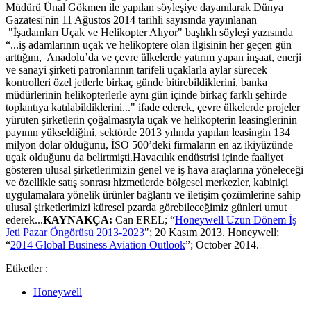
Müdürü Ünal Gökmen ile yapılan söyleşiye dayanılarak Dünya
Gazatesi'nin 11 Ağustos 2014 tarihli sayısında yayınlanan
"İşadamları Uçak ve Helikopter Alıyor" başlıklı söyleşi yazısında
“...iş adamlarının uçak ve helikoptere olan ilgisinin her geçen gün
arttığını, Anadolu’da ve çevre ülkelerde yatırım yapan inşaat, enerji
ve sanayi şirketi patronlarının tarifeli uçaklarla aylar sürecek
kontrolleri özel jetlerle birkaç günde bitirebildiklerini, banka
müdürlerinin helikopterlerle aynı gün içinde birkaç farklı şehirde
toplantıya katılabildiklerini..." ifade ederek, çevre ülkelerde projeler
yürüten şirketlerin çoğalmasıyla uçak ve helikopterin leasinglerinin
payının yükseldiğini, sektörde 2013 yılında yapılan leasingin 134
milyon dolar olduğunu, İSO 500’deki firmaların en az ikiyüzünde
uçak olduğunu da belirtmişti.Havacılık endüstrisi içinde faaliyet
gösteren ulusal şirketlerimizin genel ve iş hava araçlarına yöneleceği
ve özellikle satış sonrası hizmetlerde bölgesel merkezler, kabiniçi
uygulamalara yönelik ürünler bağlantı ve iletişim çözümlerine sahip
ulusal şirketlerimizi küresel pzarda görebileceğimiz günleri umut
ederek...
KAYNAKÇA:
Can EREL; “
Honeywell Uzun Dönem İş
Jeti Pazar Öngörüsü 2013-2023
"; 20 Kasım 2013. Honeywell;
“
2014 Global Business Aviation Outlook
”; October 2014.
Etiketler :
Honeywell