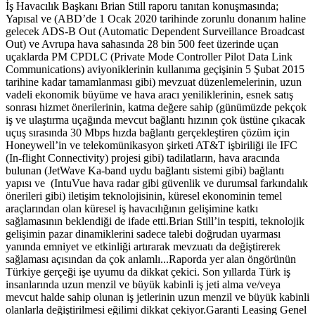
İş Havacılık Başkanı Brian Still raporu tanıtan konuşmasında;
Yapısal ve (ABD’de 1 Ocak 2020 tarihinde zorunlu donanım haline
gelecek ADS-B Out (Automatic Dependent Surveillance Broadcast
Out) ve Avrupa hava sahasında 28 bin 500 feet üzerinde uçan
uçaklarda PM CPDLC (Private Mode Controller Pilot Data Link
Communications) aviyoniklerinin kullanıma geçişinin 5 Şubat 2015
tarihine kadar tamamlanması gibi) mevzuat düzenlemelerinin, uzun
vadeli ekonomik büyüme ve hava aracı yeniliklerinin, esnek satış
sonrası hizmet önerilerinin, katma değere sahip (günümüzde pekçok
iş ve ulaştırma uçağında mevcut bağlantı hızının çok üstüne çıkacak
uçuş sırasında 30 Mbps hızda bağlantı gerçekleştiren çözüm için
Honeywell’in ve telekomünikasyon şirketi AT&T işbiriliği ile IFC
(In-flight Connectivity) projesi gibi) tadilatların, hava aracında
bulunan (JetWave Ka-band uydu bağlantı sistemi gibi) bağlantı
yapısı ve (IntuVue hava radar gibi güvenlik ve durumsal farkındalık
önerileri gibi) iletişim teknolojisinin, küresel ekonominin temel
araçlarından olan küresel iş havacılığının gelişimine katkı
sağlamasının beklendiği de ifade etti.Brian Still’in tespiti, teknolojik
gelişimin pazar dinamiklerini sadece talebi doğrudan uyarması
yanında emniyet ve etkinliği artırarak mevzuatı da değiştirerek
sağlaması açısından da çok anlamlı...Raporda yer alan öngörünün
Türkiye gerçeği işe uyumu da dikkat çekici. Son yıllarda Türk iş
insanlarında uzun menzil ve büyük kabinli iş jeti alma ve/veya
mevcut halde sahip olunan iş jetlerinin uzun menzil ve büyük kabinli
olanlarla değiştirilmesi eğilimi dikkat çekiyor.Garanti Leasing Genel