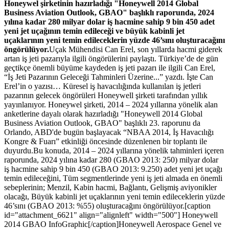
Honeywel şirketinin hazırladığı "Honeywell 2014 Global
Business Aviation Outlook, GBAO" başlıklı raporunda, 2024
yılına kadar 280 milyar dolar iş hacmine sahip 9 bin 450 adet
yeni jet uçağının temin edileceği ve büyük kabinli jet
uçaklarının yeni temin edileceklerin yüzde 46’sını oluşturacağını
öngörülüyor.
Uçak Mühendisi Can Erel, son yıllarda hacmi giderek
artan iş jeti pazarıyla ilgili öngörülerini paylaştı. Türkiye’de de gün
geçtikçe önemli büyüme kaydeden iş jeti pazarı ile ilgili Can Erel,
“İş Jeti Pazarının Geleceği Tahminleri Üzerine...” yazdı. İşte Can
Erel’in o yazısı…
Küresel iş havacılığında kullanılan iş jetleri
pazarının gelecek öngörüleri Honeywell şirketi tarafından yıllık
yayınlanıyor. Honeywel şirketi, 2014 – 2024 yıllarına yönelik alan
anketlerine dayalı olarak hazırladığı "Honeywell 2014 Global
Business Aviation Outlook, GBAO" başlıklı 23. raporunu da
Orlando, ABD'de bugün başlayacak “NBAA 2014, İş Havacılığı
Kongre & Fuarı” etkinliği öncesinde düzenlenen bir toplantı ile
duyurdu.Bu konuda, 2014 – 2024 yıllarına yönelik tahminleri içeren
raporunda, 2024 yılına kadar 280 (GBAO 2013: 250) milyar dolar
iş hacmine sahip 9 bin 450 (GBAO 2013: 9.250) adet yeni jet uçağı
temin edileceğini, Tüm segmentlerinde yeni iş jeti almada en önemli
sebeplerinin; Menzil, Kabin hacmi, Bağlantı, Gelişmiş aviyonikler
olacağı, Büyük kabinli jet uçaklarının yeni temin edileceklerin yüzde
46’sını (GBAO 2013: %55) oluşturacağını öngörülüyor.[caption
id="attachment_6621" align="alignleft" width="500"] Honeywell
2014 GBAO InfoGraphic[/caption]Honeywell Aerospace Genel ve