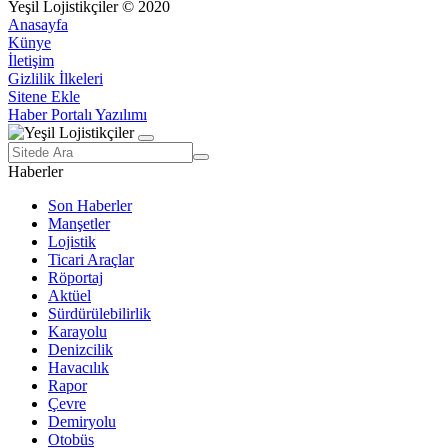
Yeşil Lojistikçiler © 2020
Anasayfa
Künye
İletişim
Gizlilik İlkeleri
Sitene Ekle
Haber Portalı Yazılımı
Haberler
Son Haberler
Manşetler
Lojistik
Ticari Araçlar
Röportaj
Aktüel
Sürdürülebilirlik
Karayolu
Denizcilik
Havacılık
Rapor
Çevre
Demiryolu
Otobüs