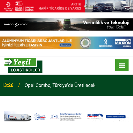
13:26
Opel Combo, Türkiye’de Üretilecek