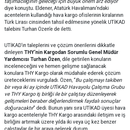
taşımacılığının geleceği için büyük önem arz ediyor
”
diye konuştu. Eldener, Atatürk Havalimanı’ndaki
acentelerin kullandığı hava kargo ofislerinin kiralarının
Türk Lirası cinsinden tahsil edilmesine yönelik UTİKAD
talebini Turhan Özen’e de iletti.
UTİKAD’ın taleplerini ve çözüm önerilerini dikkatle
dinleyen
THY’nin Kargodan Sorumlu Genel Müdür
Yardımcısı Turhan Özen
, dile getirilen konuların
inceleneceğini ve hemen gelişme sağlanacak
konulara THY Kargo olarak müdahale ederek çözüm
üreteceklerini vurguladı. Özen, “
Bu çalışmayı takiben
bir veya iki ay içinde UTİKAD Havayolu Çalışma Grubu
ve THY Kargo iş birliği ile bir çalıştay düzenleyerek
gelişmeleri beraber değerlendirmek faydalı sonuçlar
doğuracaktır
” dedi. Bunun yanı sıra UTİKAD üyesi hava
kargo acenteleriyle THY Kargo arasındaki iletişim ve iş
birliğini artırmak üzere yılda iki veya üç kez benzer
çalıştaylar ile bir araya gelerek durum