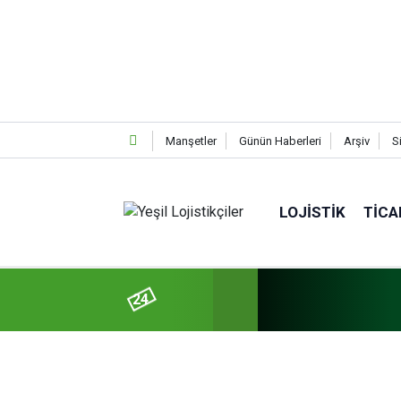
Manşetler
Günün Haberleri
Arşiv
S
LOJISTIK
TICA
24