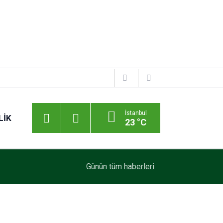
İstanbul
LIK
23 °C
Günün tüm
haberleri