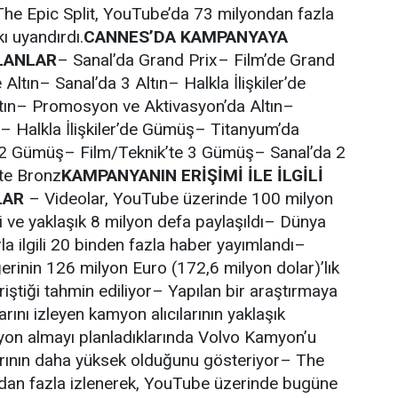
The Epic Split, YouTube’da 73 milyondan fazla
ı uyandırdı.
CANNES’DA KAMPANYAYA
SLANLAR
– Sanal’da Grand Prix– Film’de Grand
 Altın– Sanal’da 3 Altın– Halkla İlişkiler’de
ltın– Promosyon ve Aktivasyon’da Altın–
– Halkla İlişkiler’de Gümüş– Titanyum’da
 Gümüş– Film/Teknik’te 3 Gümüş– Sanal’da 2
te Bronz
KAMPANYANIN ERİŞİMİ İLE İLGİLİ
LAR
– Videolar, YouTube üzerinde 100 milyon
i ve yaklaşık 8 milyon defa paylaşıldı– Dünya
a ilgili 20 binden fazla haber yayımlandı–
ğerinin 126 milyon Euro (172,6 milyon dolar)’lık
iştiği tahmin ediliyor– Yapılan bir araştırmaya
ını izleyen kamyon alıcılarının yaklaşık
myon almayı planladıklarında Volvo Kamyon’u
larının daha yüksek olduğunu gösteriyor– The
ndan fazla izlenerek, YouTube üzerinde bugüne