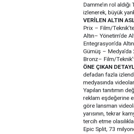
Damme’ın rol aldığı 
izlenerek, büyük yank
VERİLEN ALTIN A
Prix – Film/Teknik’te
Altın– Yönetim’de A
Entegrasyon’da Altın
Gümüş – Medya’da 2
Bronz– Film/Teknik’
ÖNE ÇIKAN DETAY
defadan fazla izlend
medyasında videolarl
Yapılan tanıtımın de
reklam eşdeğerine er
göre lansman videolar
yarısının, tekrar ka
tercih etme olasılık
Epic Split, 73 milyo