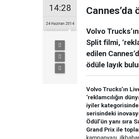
14:28
Cannes’da ö
24 Haziran 2014
Volvo Trucks’ın
Split filmi, ‘re
edilen Cannes’d
ödüle layık bul
Volvo Trucks’ın Liv
‘reklamcılığın düny
iyiler kategorisind
serisindeki inovasy
Ödül
’ün yanı sıra S
Grand Prix ile topla
kampanyası, ilkbaha