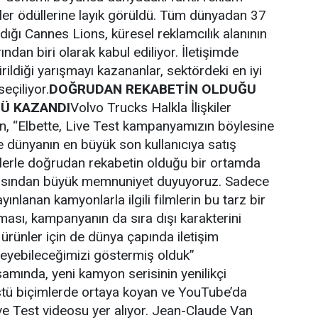
iler ödüllerine layık görüldü. Tüm dünyadan 37
dığı Cannes Lions, küresel reklamcılık alanının
ndan biri olarak kabul ediliyor. İletişimde
irildiği yarışmayı kazananlar, sektördeki en iyi
eçiliyor.
DOĞRUDAN REKABETİN OLDUĞU
Ü KAZANDI
Volvo Trucks Halkla İlişkiler
n, “Elbette, Live Test kampanyamızın böylesine
e dünyanın en büyük son kullanıcıya satış
tlerle doğrudan rekabetin olduğu bir ortamda
sından büyük memnuniyet duyuyoruz. Sadece
ınlanan kamyonlarla ilgili filmlerin bu tarz bir
ası, kampanyanın da sıra dışı karakterini
ürünler için de dünya çapında iletişim
eyebileceğimizi göstermiş olduk”
mında, yeni kamyon serisinin yenilikçi
üstü biçimlerde ortaya koyan ve YouTube’da
ve Test videosu yer alıyor. Jean-Claude Van