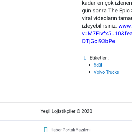
kadar en çok izlene
gün sonra The Epic S
viral videoların tama
izleyebilirsiniz:
www.
v=M7FIvfx5J10&fea
DTjGqi93bPe
Etiketler :
ödül
Volvo Trucks
Yeşil Lojistikçiler © 2020
Haber Portalı Yazılımı