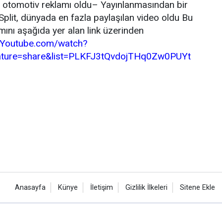
n otomotiv reklamı oldu– Yayınlanmasından bir
plit, dünyada en fazla paylaşılan video oldu Bu
mını aşağıda yer alan link üzerinden
Youtube.com/watch?
ture=share&list=PLKFJ3tQvdojTHq0Zw0PUYt
Anasayfa
Künye
İletişim
Gizlilik İlkeleri
Sitene Ekle