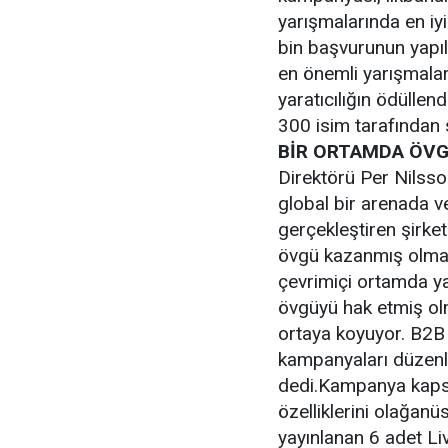
yarışmalarında en iy
bin başvurunun yapıl
en önemli yarışmaları
yaratıcılığın ödüllend
300 isim tarafından s
BİR ORTAMDA ÖVG
Direktörü Per Nilsso
global bir arenada v
gerçekleştiren şirke
övgü kazanmış olma
çevrimiçi ortamda yay
övgüyü hak etmiş olm
ortaya koyuyor. B2B 
kampanyaları düzenl
dedi.Kampanya kapsa
özelliklerini olağan
yayınlanan 6 adet Li