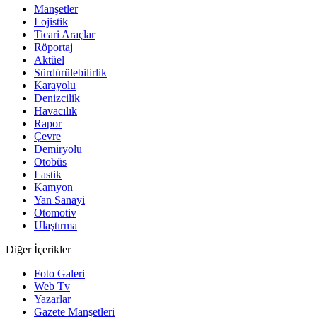
Manşetler
Lojistik
Ticari Araçlar
Röportaj
Aktüel
Sürdürülebilirlik
Karayolu
Denizcilik
Havacılık
Rapor
Çevre
Demiryolu
Otobüs
Lastik
Kamyon
Yan Sanayi
Otomotiv
Ulaştırma
Diğer İçerikler
Foto Galeri
Web Tv
Yazarlar
Gazete Manşetleri