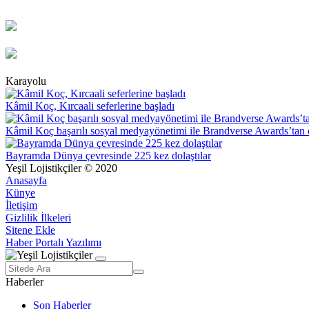
Karayolu
Kâmil Koç, Kırcaali seferlerine başladı
Kâmil Koç başarılı sosyal medyayönetimi ile Brandverse Awards’tan 
Bayramda Dünya çevresinde 225 kez dolaştılar
Yeşil Lojistikçiler © 2020
Anasayfa
Künye
İletişim
Gizlilik İlkeleri
Sitene Ekle
Haber Portalı Yazılımı
Haberler
Son Haberler