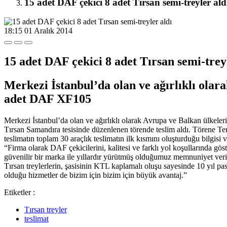
15 adet DAF çekici 8 adet Tırsan semi-treyler ald
18:15
01 Aralık 2014
15 adet DAF çekici 8 adet Tırsan semi-trey
Merkezi İstanbul’da olan ve ağırlıklı olar
adet DAF XF105
Merkezi İstanbul’da olan ve ağırlıklı olarak Avrupa ve Balkan ülkele
Tırsan Samandıra tesisinde düzenlenen törende teslim aldı. Törene 
teslimatın toplam 30 araçlık teslimatın ilk kısmını oluşturduğu bilgis
“Firma olarak DAF çekicilerini, kalitesi ve farklı yol koşullarında göst
güvenilir bir marka ile yıllardır yürütmüş olduğumuz memnuniyet verici
Tırsan treylerlerin, şasisinin KTL kaplamalı oluşu sayesinde 10 yıl pa
olduğu hizmetler de bizim için bizim için büyük avantaj.”
Etiketler :
Tırsan treyler
teslimat