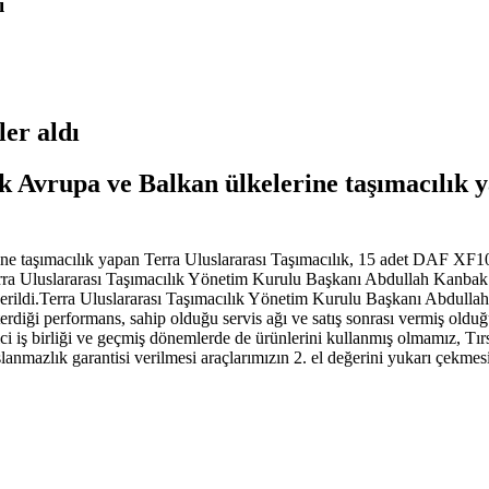
ı
ler aldı
ak Avrupa ve Balkan ülkelerine taşımacılık 
rine taşımacılık yapan Terra Uluslararası Taşımacılık, 15 adet DAF XF1
Terra Uluslararası Taşımacılık Yönetim Kurulu Başkanı Abdullah Kanbak
i verildi.Terra Uluslararası Taşımacılık Yönetim Kurulu Başkanı Abdullah
erdiği performans, sahip olduğu servis ağı ve satış sonrası vermiş olduğu 
 iş birliği ve geçmiş dönemlerde de ürünlerini kullanmış olmamız, Tırsa
slanmazlık garantisi verilmesi araçlarımızın 2. el değerini yukarı çekm