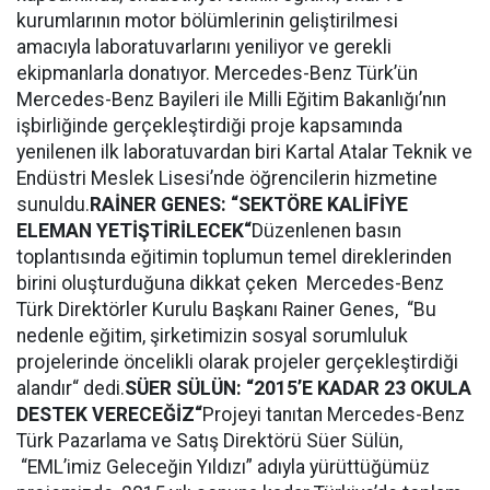
kurumlarının motor bölümlerinin geliştirilmesi
amacıyla laboratuvarlarını yeniliyor ve gerekli
ekipmanlarla donatıyor. Mercedes-Benz Türk’ün
Mercedes-Benz Bayileri ile Milli Eğitim Bakanlığı’nın
işbirliğinde gerçekleştirdiği proje kapsamında
yenilenen ilk laboratuvardan biri Kartal Atalar Teknik ve
Endüstri Meslek Lisesi’nde öğrencilerin hizmetine
sunuldu.
RAİNER GENES: “SEKTÖRE KALİFİYE
ELEMAN YETİŞTİRİLECEK“
Düzenlenen basın
toplantısında eğitimin toplumun temel direklerinden
birini oluşturduğuna dikkat çeken Mercedes-Benz
Türk Direktörler Kurulu Başkanı Rainer Genes, “Bu
nedenle eğitim, şirketimizin sosyal sorumluluk
projelerinde öncelikli olarak projeler gerçekleştirdiği
alandır“ dedi.
SÜER SÜLÜN: “2015’E KADAR 23 OKULA
DESTEK VERECEĞİZ“
Projeyi tanıtan Mercedes-Benz
Türk Pazarlama ve Satış Direktörü Süer Sülün,
“EML’imiz Geleceğin Yıldızı” adıyla yürüttüğümüz