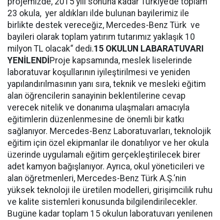
projemizde, 2015 yılı sonuna kadar Türkiye’de toplam
23 okula, yer aldıkları ilde bulunan bayilerimiz ile
birlikte destek vereceğiz, Mercedes-Benz Türk ve
bayileri olarak toplam yatırım tutarımız yaklaşık 10
milyon TL olacak“ dedi.
15 OKULUN LABARATUVARI
YENİLENDİ
Proje kapsamında, meslek liselerinde
laboratuvar koşullarının iyileştirilmesi ve yeniden
yapılandırılmasının yanı sıra, teknik ve mesleki eğitim
alan öğrencilerin sanayinin beklentilerine cevap
verecek nitelik ve donanıma ulaşmaları amacıyla
eğitimlerin düzenlenmesine de önemli bir katkı
sağlanıyor. Mercedes-Benz Laboratuvarları, teknolojik
eğitim için özel ekipmanlar ile donatılıyor ve her okula
üzerinde uygulamalı eğitim gerçekleştirilecek birer
adet kamyon bağışlanıyor. Ayrıca, okul yöneticileri ve
alan öğretmenleri, Mercedes-Benz Türk A.Ş.‘nin
yüksek teknoloji ile üretilen modelleri, girişimcilik ruhu
ve kalite sistemleri konusunda bilgilendirilecekler.
Bugüne kadar toplam 15 okulun laboratuvarı yenilenen