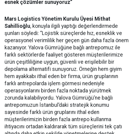
esnek çözümler sunuyoruz”
Mars Logistics Yönetim Kurulu Üyesi Mithat
Sahillioğlu
, konuyla ilgili yaptığı değerlendirmede
şunları söyledi: “Lojistik süreçlerde hız, esneklik ve
operasyonel verimlilik her geçen gün daha fazla önem
kazanıyor. Yalova Gümrüğüne bağlı antrepomuz ile
farklı sektörlerde faaliyet gösteren müşterilerimize
ürün çeşitliliğine uygun, güvenli ve erişilebilir bir
depolama alternatifi sunuyoruz. Örneğin hem giyim
hem ayakkabı ithal eden bir firma, ürün gruplarının
farklı antrepolarda işlem görmesi nedeniyle
operasyonlarını birden fazla noktada yürütmek
zorunda kalabiliyordu. Yalova Gümrüğü’ne bağlı
antrepomuzun İstanbul’daki stratejik konumu
sayesinde farklı ürün gruplarını ithal eden
müşterilerimizin birden fazla antrepo kullanma
ihtiyacını ortadan kaldırarak tüm süreçlerini tek çatı
altında daha etkin şekilde yönetmelerine destek