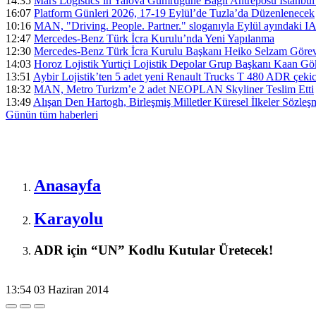
14:35
Mars Logistics’in Yalova Gümrüğüne Bağlı Antreposu İstanbul
16:07
Platform Günleri 2026, 17-19 Eylül’de Tuzla’da Düzenlenecek
10:16
MAN, "Driving. People. Partner." sloganıyla Eylül ayındaki I
12:47
Mercedes-Benz Türk İcra Kurulu’nda Yeni Yapılanma
12:30
Mercedes-Benz Türk İcra Kurulu Başkanı Heiko Selzam Görev
14:03
Horoz Lojistik Yurtiçi Lojistik Depolar Grup Başkanı Kaan G
13:51
Aybir Lojistik’ten 5 adet yeni Renault Trucks T 480 ADR çekici
18:32
MAN, Metro Turizm’e 2 adet NEOPLAN Skyliner Teslim Etti
13:49
Alışan Den Hartogh, Birleşmiş Milletler Küresel İlkeler Sözle
Günün tüm
haberleri
Anasayfa
Karayolu
ADR için “UN” Kodlu Kutular Üretecek!
13:54
03 Haziran 2014