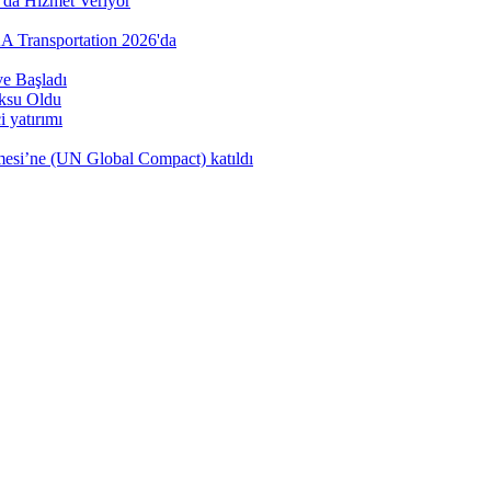
’da Hizmet Veriyor
AA Transportation 2026'da
e Başladı
öksu Oldu
 yatırımı
şmesi’ne (UN Global Compact) katıldı