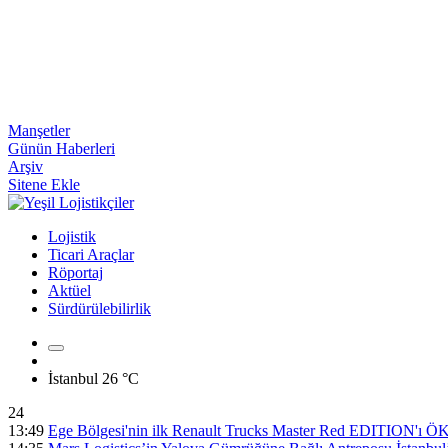
Manşetler
Günün Haberleri
Arşiv
Sitene Ekle
Lojistik
Ticari Araçlar
Röportaj
Aktüel
Sürdürülebilirlik
İstanbul
26 °C
24
13:49
Ege Bölgesi'nin ilk Renault Trucks Master Red EDITION'ı ÖKN 