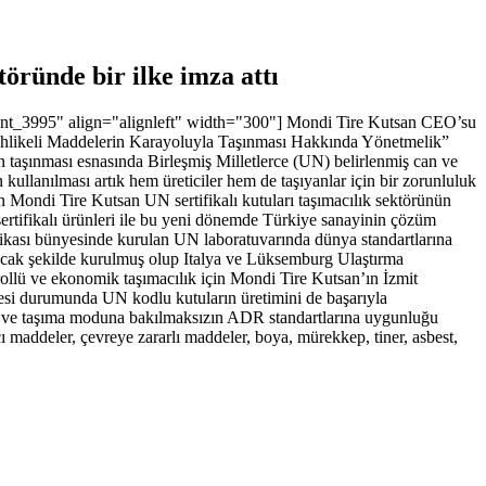
öründe bir ilke imza attı
ent_3995" align="alignleft" width="300"]
Mondi Tire Kutsan CEO’su
“Tehlikeli Maddelerin Karayoluyla Taşınması Hakkında Yönetmelik”
n taşınması esnasında Birleşmiş Milletlerce (UN) belirlenmiş can ve
ullanılması artık hem üreticiler hem de taşıyanlar için bir zorunluluk
an Mondi Tire Kutsan UN sertifikalı kutuları taşımacılık sektörünün
rtifikalı ürünleri ile bu yeni dönemde Türkiye sanayinin çözüm
ikası bünyesinde kurulan UN laboratuvarında dünya standartlarına
yapacak şekilde kurulmuş olup Italya ve Lüksemburg Ulaştırma
rollü ve ekonomik taşımacılık için Mondi Tire Kutsan’ın İzmit
lmesi durumunda UN kodlu kutuların üretimini de başarıyla
an ve taşıma moduna bakılmaksızın ADR standartlarına uygunluğu
ıcı maddeler, çevreye zararlı maddeler, boya, mürekkep, tiner, asbest,