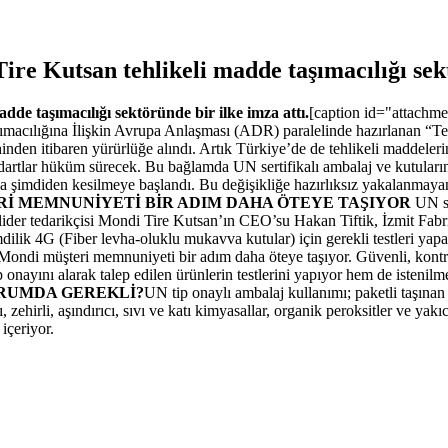
re Kutsan tehlikeli madde taşımacılığı sekt
de taşımacılığı sektöründe bir ilke imza attı.
[caption id="attachm
Taşımacılığına İlişkin Avrupa Anlaşması (ADR) paralelinde hazırlanan 
den itibaren yürürlüğe alındı. Artık Türkiye’de de tehlikeli maddeleri
artlar hüküm sürecek. Bu bağlamda UN sertifikalı ambalaj ve kutuların k
ı da şimdiden kesilmeye başlandı. Bu değişikliğe hazırlıksız yakalanmay
İ MEMNUNİYETİ BİR ADIM DAHA ÖTEYE TAŞIYOR
UN se
der tedarikçisi Mondi Tire Kutsan’ın CEO’su Hakan Tiftik, İzmit Fabr
 “Şimdilik 4G (Fiber levha-oluklu mukavva kutular) için gerekli testleri 
e Mondi müşteri memnuniyeti bir adım daha öteye taşıyor. Güvenli, kont
onayını alarak talep edilen
ürünlerin testlerini yapıyor hem de isteni
URUMDA GEREKLİ?
UN tip onaylı ambalaj kullanımı; paketli taşın
, zehirli, aşındırıcı, sıvı ve katı kimyasallar, organik peroksitler ve yak
içeriyor.