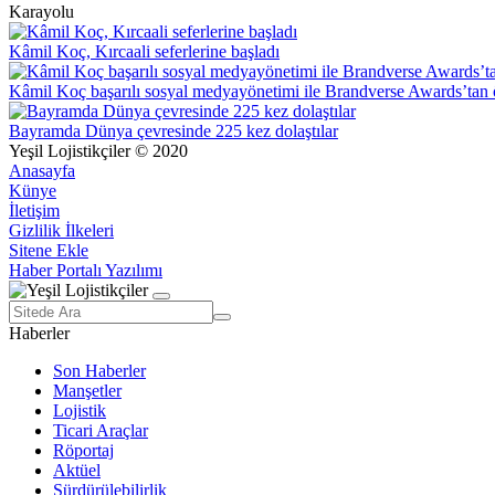
Karayolu
Kâmil Koç, Kırcaali seferlerine başladı
Kâmil Koç başarılı sosyal medyayönetimi ile Brandverse Awards’tan 
Bayramda Dünya çevresinde 225 kez dolaştılar
Yeşil Lojistikçiler © 2020
Anasayfa
Künye
İletişim
Gizlilik İlkeleri
Sitene Ekle
Haber Portalı Yazılımı
Haberler
Son Haberler
Manşetler
Lojistik
Ticari Araçlar
Röportaj
Aktüel
Sürdürülebilirlik