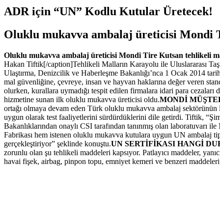
ADR için “UN” Kodlu Kutular Üretecek!
Oluklu mukavva ambalaj üreticisi Mondi Ti
Oluklu mukavva ambalaj üreticisi Mondi Tire Kutsan tehlikeli mad
Hakan Tiftik[/caption]Tehlikeli Malların Karayolu ile Uluslararası 
Ulaştırma, Denizcilik ve Haberleşme Bakanlığı’nca 1 Ocak 2014 tarihin
mal güvenliğine, çevreye, insan ve hayvan haklarına değer veren stand
olurken, kurallara uymadığı tespit edilen firmalara idari para cezalar
hizmetine sunan ilk oluklu mukavva üreticisi oldu.
MONDİ MÜŞTER
ortağı olmaya devam eden Türk oluklu mukavva ambalaj sektörünün li
uygun olarak test faaliyetlerini sürdürdüklerini dile getirdi. Tiftik,
Bakanlıklarından onaylı CSI tarafından tanınmış olan laboratuvarı il
Fabrikası hem istenen oluklu mukavva kutulara uygun UN ambalaj tip 
gerçekleştiriyor” şeklinde konuştu.
UN SERTİFİKASI HANGİ D
zorunlu olan şu tehlikeli maddeleri kapsıyor. Patlayıcı maddeler, yanıcı
havai fişek, airbag, pinpon topu, emniyet kemeri ve benzeri maddeleri 