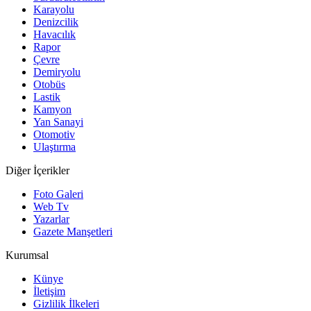
Karayolu
Denizcilik
Havacılık
Rapor
Çevre
Demiryolu
Otobüs
Lastik
Kamyon
Yan Sanayi
Otomotiv
Ulaştırma
Diğer İçerikler
Foto Galeri
Web Tv
Yazarlar
Gazete Manşetleri
Kurumsal
Künye
İletişim
Gizlilik İlkeleri