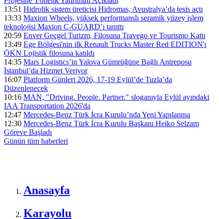
Projesine Yönelik Yatırımını Açıkladı
13:51
Hidrolik sistem üreticisi Hidromas, Avustralya’da tesis açtı
13:33
Maxion Wheels, yüksek performanslı seramik yüzey işlem
teknolojisi Maxion C-GUARD’ı tanıttı
20:59
Enver Geçgel Turizm, Filosuna Travego ve Tourismo Kattı
13:49
Ege Bölgesi'nin ilk Renault Trucks Master Red EDITION'ı
ÖKN Lojistik filosuna katıldı
14:35
Mars Logistics’in Yalova Gümrüğüne Bağlı Antreposu
İstanbul’da Hizmet Veriyor
16:07
Platform Günleri 2026, 17-19 Eylül’de Tuzla’da
Düzenlenecek
10:16
MAN, "Driving. People. Partner." sloganıyla Eylül ayındaki
IAA Transportation 2026'da
12:47
Mercedes-Benz Türk İcra Kurulu’nda Yeni Yapılanma
12:30
Mercedes-Benz Türk İcra Kurulu Başkanı Heiko Selzam
Göreve Başladı
Günün tüm
haberleri
Anasayfa
Karayolu