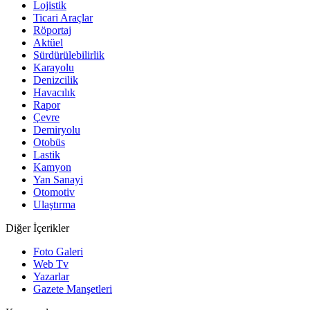
Lojistik
Ticari Araçlar
Röportaj
Aktüel
Sürdürülebilirlik
Karayolu
Denizcilik
Havacılık
Rapor
Çevre
Demiryolu
Otobüs
Lastik
Kamyon
Yan Sanayi
Otomotiv
Ulaştırma
Diğer İçerikler
Foto Galeri
Web Tv
Yazarlar
Gazete Manşetleri