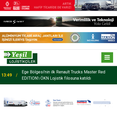
Ege Bölgesi'nin ilk Renault Trucks Master Red
13:49
Mars Logistics’in Yalova Gümrüğüne Bağlı
EDITION'ı ÖKN Lojistik filosuna katıldı
14:35
Antreposu İstanbul’da Hizmet Veriyor