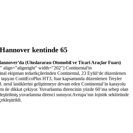
n Hannover kentinde 65
Hannover’da (Uluslararası Otomobil ve Ticari Araçlar Fuarı)
 align="alignright" width="202"] Continental'in
inal ekipman tedarikçilerinden Continental, 23 Eylül‘de düzenlenen
erini taşıyan ContiEcoPlus HT3, fuar kapsamında düzenlenen Treyler
 nesil lastiklerini geliştirmeye devam eden Continental’in karayolu
ımı ile dikkat çekiyor. Yuvarlanma direncinin yüzde 60’ına sebep olan
ileştirilmiş yuvarlanma direnci sunuyor.Avrupa’nın lojistik sektöründe
kleştirildi.