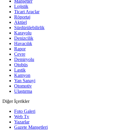
Manşetler
Lojistik
Ticari Araçlar
Röportaj
Aktüel
Sürdürülebilirlik
Karayolu
Denizcilik
Havacılık
Rapor
Çevre
Demiryolu
Otobüs
Lastik
Kamyon
Yan Sanayi
Otomotiv
Ulaştırma
Diğer İçerikler
Foto Galeri
Web Tv
Yazarlar
Gazete Manşetleri