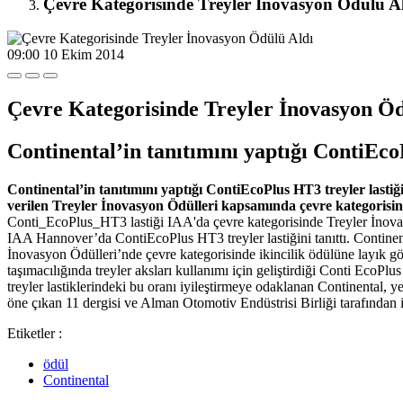
Çevre Kategorisinde Treyler İnovasyon Ödülü 
09:00
10 Ekim 2014
Çevre Kategorisinde Treyler İnovasyon Ö
Continental’in tanıtımını yaptığı ContiEc
Continental’in tanıtımını yaptığı ContiEcoPlus HT3 treyler last
verilen Treyler İnovasyon Ödülleri kapsamında çevre kategorisi
Conti_EcoPlus_HT3 lastiği IAA'da çevre kategorisinde Treyler İnovasy
IAA Hannover’da ContiEcoPlus HT3 treyler lastiğini tanıttı. Continenta
İnovasyon Ödülleri’nde çevre kategorisinde ikincilik ödülüne layık gö
taşımacılığında treyler aksları kullanımı için geliştirdiği Conti EcoP
treyler lastiklerindeki bu oranı iyileştirmeye odaklanan Continental, 
öne çıkan 11 dergisi ve Alman Otomotiv Endüstrisi Birliği tarafından ik
Etiketler :
ödül
Continental