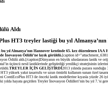
Aldı
dülü Aldı
oPlus HT3 treyler lastiği bu yıl Almanya’nı
iği bu yıl Almanya’nın Hannover kentinde 65. kez düzenlenen IAA 
nde İnovasyon Ödülü’ne layık görüldü.
[caption id="attachment_6381"
on Ödülü aldı.[/caption]Dünyanın en büyük uluslararası lastik ve orij
l’in üçüncü nesil lastiklerinde geliştirdiği yenilikçi stratejisinin izl
rüldü.
TREYLER İÇİN GELİŞTİRDİ
2013 yılında pazara sunduğu 3.
lus HT3 yüksek yakıt tasarrufu ve uzun ömürlü kullanım sunan özel tasar
yeni ContiEcoPlus HT3 ile önceki lastik modellerine kıyasla yüzde 26 iy
i yılda hayata geçirilen Treyler İnovasyon Ödülleri’nin bu yıl 7.’si gerçe