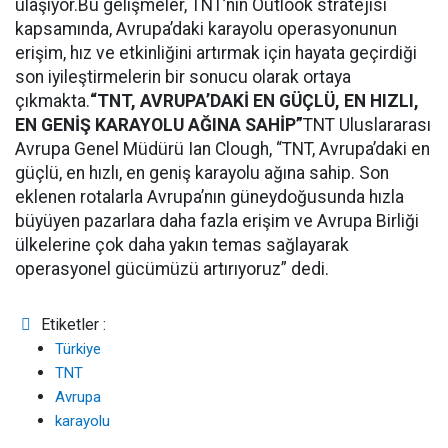
ulaşıyor.Bu gelişmeler, TNT’nin Outlook stratejisi
kapsamında, Avrupa’daki karayolu operasyonunun
erişim, hız ve etkinliğini artırmak için hayata geçirdiği
son iyileştirmelerin bir sonucu olarak ortaya
çıkmakta.
“TNT, AVRUPA’DAKİ EN GÜÇLÜ, EN HIZLI,
EN GENİ
Ş
KARAYOLU A
Ğ
INA SAHİP”
TNT Uluslararası
Avrupa Genel Müdürü Ian Clough, “TNT, Avrupa’daki en
güçlü, en hızlı, en geniş karayolu ağına sahip. Son
eklenen rotalarla Avrupa’nın güneydoğusunda hızla
büyüyen pazarlara daha fazla erişim ve Avrupa Birliği
ülkelerine çok daha yakın temas sağlayarak
operasyonel gücümüzü artırıyoruz” dedi.
Etiketler :
Türkiye
TNT
Avrupa
karayolu