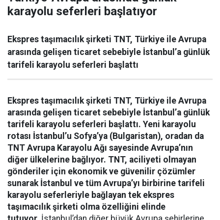
karayolu seferleri başlatıyor
Ekspres taşımacılık şirketi TNT, Türkiye ile Avrupa
arasında gelişen ticaret sebebiyle İstanbul’a günlük
tarifeli karayolu seferleri başlattı
Ekspres ta
ş
ımacılık
ş
irketi TNT, Türkiye ile Avrupa
arasında geli
ş
en ticaret sebebiyle
İ
stanbul’a günlük
tarifeli karayolu seferleri ba
ş
lattı. Yeni karayolu
rotası
İ
stanbul’u Sofya’ya (Bulgaristan), oradan da
TNT Avrupa Karayolu A
ğ
ı sayesinde Avrupa’nın
di
ğ
er ülkelerine ba
ğ
lıyor. TNT, aciliyeti olmayan
gönderiler için ekonomik ve güvenilir çözümler
sunarak
İ
stanbul ve tüm Avrupa’yı birbirine tarifeli
karayolu seferleriyle ba
ğ
layan tek ekspres
ta
ş
ımacılık
ş
irketi olma özelli
ğ
ini elinde
tutuyor.
İstanbul’dan diğer büyük Avrupa şehirlerine