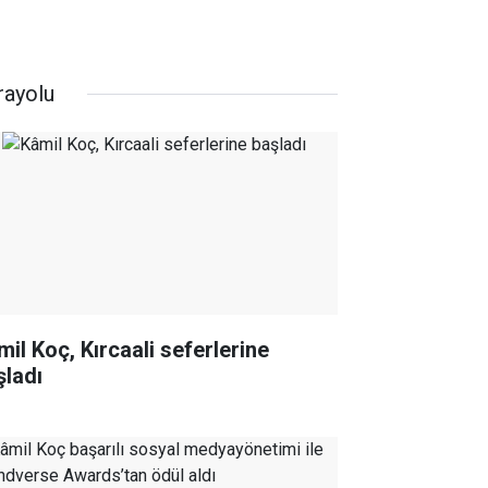
rayolu
mil Koç, Kırcaali seferlerine
şladı