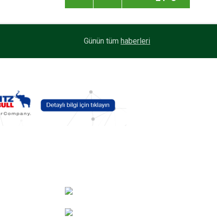
Maxion Wheels, yüksek performanslı seramik yü
13:33
Günün tüm
haberleri
C-GUARD’ı tanıttı