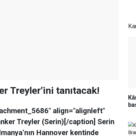
Ka
r Treyler’ini tanıtacak!
Kâ
ba
tachment_5686" align="alignleft"
nker Treyler (Serin)[/caption] Serin
 Almanya’nın Hannover kentinde