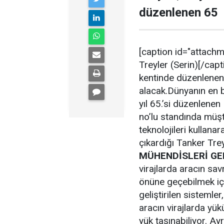
düzenlenen 65
[caption id="attachm
Treyler (Serin)[/cap
kentinde düzenlenen 6
alacak.Dünyanın en b
yıl 65.’si düzenlene
no’lu standında müşte
teknolojileri kullanar
çıkardığı Tanker Trey
MÜHENDİSLERİ GE
virajlarda aracın sa
önüne geçebilmek içi
geliştirilen sistemle
aracın virajlarda yü
yük taşınabiliyor. Ay