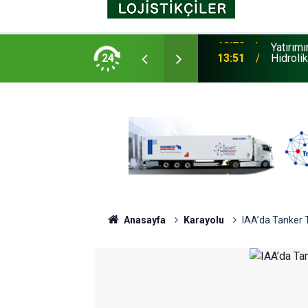
Yürüttüğü Yeni Nesil Kabin Projesine Yönelik
24
13:51
Hidroli
Anasayfa
Karayolu
IAA’da Tanker Tr