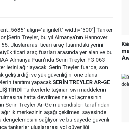
ent_5686" align="alignleft" width="500"] Tanker
tion]Serin Treyler, bu yıl Almanya’nın Hannover
Kâ
5. Uluslararası ticari araç fuarındaki yerini
me
üyük ticari araç fuarları arasında yer alan ve bu
Aw
n IAA Almanya Fuarı’nda Serin Treyler FG 063
rilerini ağırlayacak. Serin Treyler fuarda, son
ak geliştirdiği ve yük güvenliğini öne plana
lerin tanıtımı yapacak.
SERİN TREYLER AR-GE
LİŞTİRDİ
Tankerlerle taşınan sıvı maddelerin
vrulmasına hatta devrilmesine yol açmasının
n Serin Treyler Ar-Ge mühendisleri tarafından
r, ağırlık merkezinin aşağı çekilmesi sayesinde
kü dengelemesini sağlıyor ve bu sayede güvenli
rıca tankerler uluslararası yol güvenliği