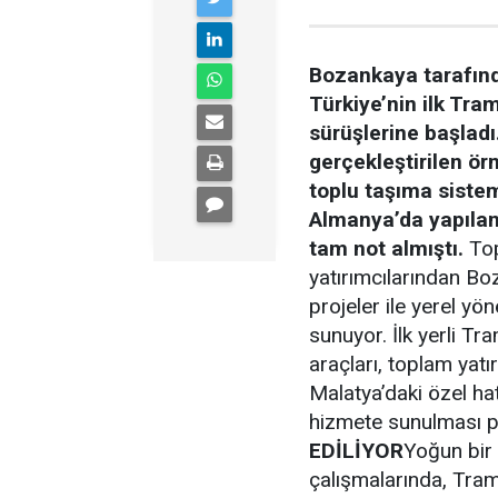
Bozankaya tarafınd
Türkiye’nin ilk Tra
sürüşlerine başlad
gerçekleştirilen ör
toplu taşıma siste
Almanya’da yapılan 
tam not almıştı.
Top
yatırımcılarından Boz
projeler ile yerel yö
sunuyor. İlk yerli T
araçları, toplam yat
Malatya’daki özel hat
hizmete sunulması pl
EDİLİYOR
Yoğun bir
çalışmalarında, Tram