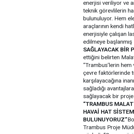
enerjisi veriliyor ve a
teknik görevlilerin 
bulunuluyor. Hem ele
araçlarının kendi hatl
enerjisiyle çalışan l
edilmeye başlanmış 
SAĞLAYACAK BİR 
ettiğini belirten Ma
“Trambus’lerin hem v
çevre faktörlerinde t
karşılayacağına inan
sağladığı avantajlar
sağlayacak bir proje
“TRAMBUS MALATY
HAVAİ HAT SİSTE
BULUNUYORUZ”
Bo
Trambus Proje Müdürü