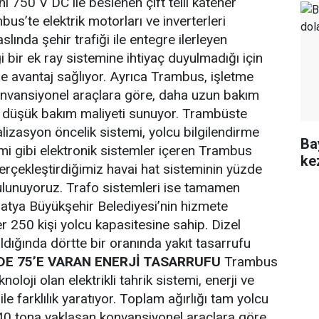
ni 750 V DC ile beslenen çift telli katener
bus’te elektrik motorları ve inverterleri
aslında şehir trafiği ile entegre ilerleyen
 bir ek ray sistemine ihtiyaç duyulmadığı için
de avantaj sağlıyor. Ayrıca Trambus, işletme
onvansiyonel araçlara göre, daha uzun bakım
n düşük bakım maliyeti sunuyor. Trambüste
lizasyon öncelik sistemi, yolcu bilgilendirme
Ba
emi gibi elektronik sistemler içeren Trambus
ke
erçekleştirdiğimiz havai hat sisteminin yüzde
lunuyoruz. Trafo sistemleri ise tamamen
atya Büyükşehir Belediyesi’nin hizmete
 250 kişi yolcu kapasitesine sahip. Dizel
rıldığında dörtte bir oranında yakıt tasarrufu
DE 75’E VARAN ENERJİ TASARRUFU
Trambus
knoloji olan elektrikli tahrik sistemi, enerji ve
le farklılık yaratıyor. Toplam ağırlığı tam yolcu
0 tona yaklaşan konvansiyonel araçlara göre