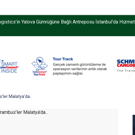
m Günleri 2026, 17-19 Eylül’de Tuzla’da Düzenlenecek
us’ler Malatya’da…