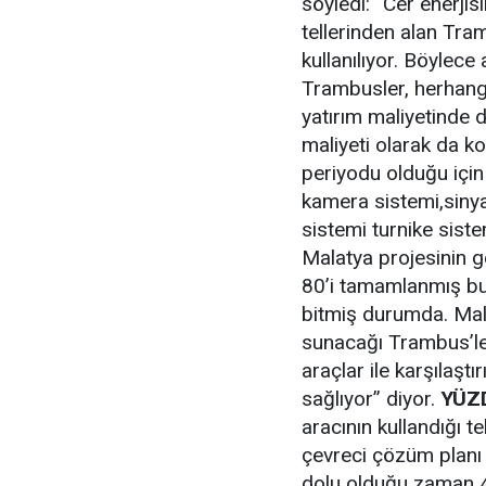
söyledi: “Cer enerjisi
tellerinden alan Tram
kullanılıyor. Böylece 
Trambusler, herhangi
yatırım maliyetinde 
maliyeti olarak da k
periyodu olduğu içi
kamera sistemi,sinya
sistemi turnike sist
Malatya projesinin g
80’i tamamlanmış bu
bitmiş durumda. Mal
sunacağı Trambus’ler
araçlar ile karşılaştı
sağlıyor” diyor.
YÜZ
aracının kullandığı te
çevreci çözüm planı i
dolu olduğu zaman 4