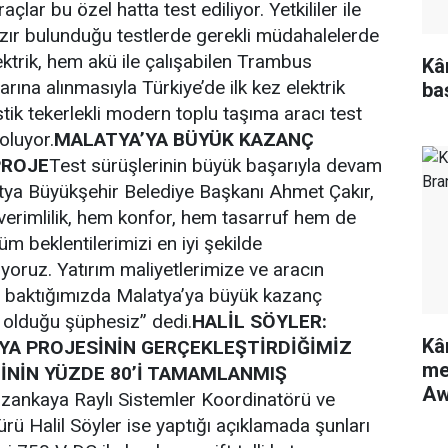
raçlar bu özel hatta test ediliyor. Yetkililer ile
hazır bulunduğu testlerde gerekli müdahalelerde
ktrik, hem akü ile çalışabilen Trambus
Kâ
arına alınmasıyla Türkiye’de ilk kez elektrik
ba
astik tekerlekli modern toplu taşıma aracı test
oluyor.
MALATYA’YA BÜYÜK KAZANÇ
PROJE
Test sürüşlerinin büyük başarıyla devam
latya Büyükşehir Belediye Başkanı Ahmet Çakır,
erimlilik, hem konfor, hem tasarruf hem de
üm beklentilerimizi en iyi şekilde
ıyoruz. Yatırım maliyetlerimize ve aracın
a baktığımızda Malatya’ya büyük kazanç
 olduğu şüphesiz” dedi.
HALİL SÖYLER:
Kâ
A PROJESİNİN GERÇEKLEŞTİRDİĞİMİZ
me
MİNİN YÜZDE 80’İ TAMAMLANMIŞ
Aw
zankaya Raylı Sistemler Koordinatörü ve
 Halil Söyler ise yaptığı açıklamada şunları