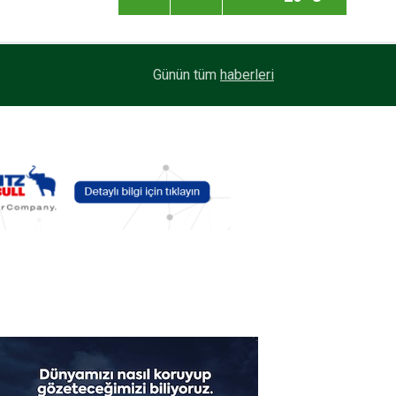
MAN, "Driving. People. Partner." sloganıyla Eylü
10:16
Günün tüm
haberleri
2026'da