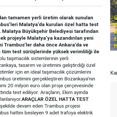
an tamamen yerli üretim olarak sunulan
mbus’leri Malatya’da kurulan özel hatta test
ı. Malatya Büyükşehir Belediyesi tarafından
nek projeyle Malatya’ya kazandırılan yeni
mi Trambus’ler daha önce Ankara’da ve
tüm test sürüşlerinde yüksek verimliliği ile
lu taşımacılık sistemlerinin yerli
ankaya, tasarım ve üretimini geliştirdiği özel
netimler için en ideal taşımacılık çözümlerini
Ka
rambus üretimini gerçekleştiren Bozankaya’nın
ırımı 20 milyon euro olan proje çerçevesinde
tında test ediliyor. Araçların, Ekim ayında
anlanıyor.
ARAÇLAR ÖZEL HATTA TEST
 şekilde devam eden Trambus projesi
bus hattını besleyen 9 adet trafoya elektrik