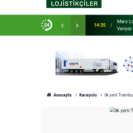
ğüne Bağlı Antreposu İstanbul’da Hizmet
24
16:07
Platfor
Anasayfa
Karayolu
İlk yerli Tramb