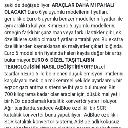
şekilde değişebiliyor.
ARAÇLAR DAHA MI PAHALI
OLACAK?
Euro 6’ya uyumlu modellerin fiyatları,
genellikle Euro 5 uyumlu benzer modellerin fiyatları ile
aynı aralıkta kalıyor. Kimi Euro 6 uyumlu modellerin,
örneğin farklı bir şanzıman veya farklı lastikler gibi, ek
özelliklere sahip olması fiyatları artırabiliyor. Bu ekstra
özelliklerden kaynaklanan ek maliyetler çıkartıldığında,
Euro 6 modellerin fiyatında halen kayda değer bir artış
bulunmuyor.
EURO 6 DİZEL TAŞITLARIN
TEKNOLOJİSİNİ NASIL DEĞİŞTİRİYOR?
Dizel
taşıtların Euro 6 ile belirlenen düşük emisyon limitlerini
karşılayabilmek için mükemmel şekilde ayarlanmış bir
egzoz gazı arıtma sistemine ihtiyacı bulunuyor. Bin
700 kilograma kadar olan araçlar için, düşük maliyetli
bir NOx depolamalı katalitik konvertör yeterli oluyor.
Ağır taşıtlarda, sadece AdBlue özellikli bir SCR
katalitik konvertör bunu yapabiliyor. AdBlue özellikli
SCR katalitik konvertör sistemi, AdBlue adlı kokusuz