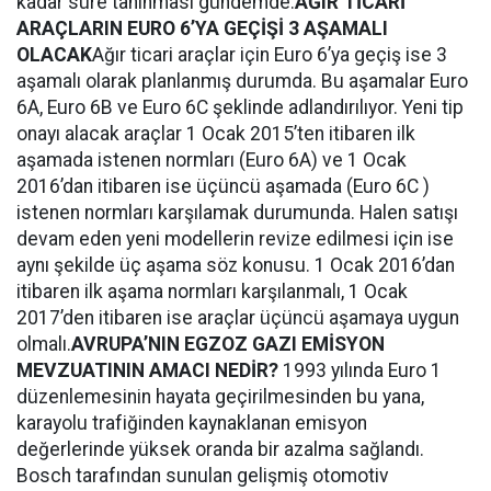
kadar süre tanınması gündemde.
AĞIR TİCARİ
ARAÇLARIN EURO 6’YA GEÇİŞİ 3 AŞAMALI
OLACAK
Ağır ticari araçlar için Euro 6’ya geçiş ise 3
aşamalı olarak planlanmış durumda. Bu aşamalar Euro
6A, Euro 6B ve Euro 6C şeklinde adlandırılıyor. Yeni tip
onayı alacak araçlar 1 Ocak 2015’ten itibaren ilk
aşamada istenen normları (Euro 6A) ve 1 Ocak
2016’dan itibaren ise üçüncü aşamada (Euro 6C )
istenen normları karşılamak durumunda. Halen satışı
devam eden yeni modellerin revize edilmesi için ise
aynı şekilde üç aşama söz konusu. 1 Ocak 2016’dan
itibaren ilk aşama normları karşılanmalı, 1 Ocak
2017’den itibaren ise araçlar üçüncü aşamaya uygun
olmalı.
AVRUPA’NIN EGZOZ GAZI EMİSYON
MEVZUATININ AMACI NEDİR?
1993 yılında Euro 1
düzenlemesinin hayata geçirilmesinden bu yana,
karayolu trafiğinden kaynaklanan emisyon
değerlerinde yüksek oranda bir azalma sağlandı.
Bosch tarafından sunulan gelişmiş otomotiv