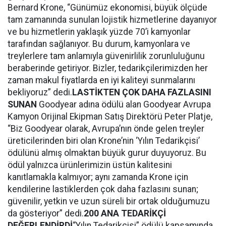
Bernard Krone, “Günümüz ekonomisi, büyük ölçüde
tam zamanında sunulan lojistik hizmetlerine dayanıyor
ve bu hizmetlerin yaklaşık yüzde 70’i kamyonlar
tarafından sağlanıyor. Bu durum, kamyonlara ve
treylerlere tam anlamıyla güvenirlilik zorunluluğunu
beraberinde getiriyor. Bizler, tedarikçilerimizden her
zaman makul fiyatlarda en iyi kaliteyi sunmalarını
bekliyoruz” dedi.
LASTİKTEN ÇOK DAHA FAZLASINI
SUNAN
Goodyear adına ödülü alan Goodyear Avrupa
Kamyon Orijinal Ekipman Satış Direktörü Peter Platje,
“Biz Goodyear olarak, Avrupa’nın önde gelen treyler
üreticilerinden biri olan Krone’nin ‘Yılın Tedarikçisi’
ödülünü almış olmaktan büyük gurur duyuyoruz. Bu
ödül yalnızca ürünlerimizin üstün kalitesini
kanıtlamakla kalmıyor; aynı zamanda Krone için
kendilerine lastiklerden çok daha fazlasını sunan;
güvenilir, yetkin ve uzun süreli bir ortak olduğumuzu
da gösteriyor” dedi.
200 ANA TEDARİKÇİ
DEĞERLENDİRDİ
“Yılın Tedarikçisi” ödülü kapsamında,