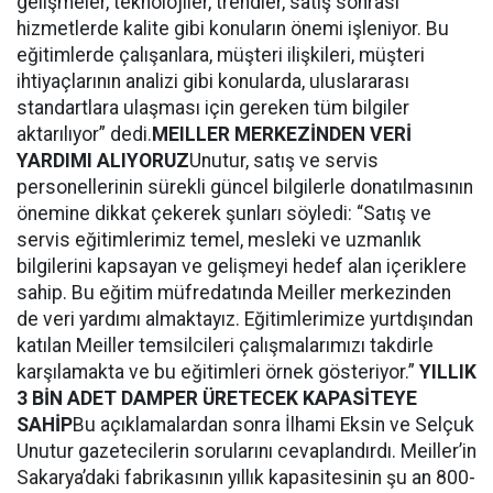
gelişmeler, teknolojiler, trendler, satış sonrası
hizmetlerde kalite gibi konuların önemi işleniyor. Bu
eğitimlerde çalışanlara, müşteri ilişkileri, müşteri
ihtiyaçlarının analizi gibi konularda, uluslararası
standartlara ulaşması için gereken tüm bilgiler
aktarılıyor” dedi.
MEILLER MERKEZİNDEN VERİ
YARDIMI ALIYORUZ
Unutur, satış ve servis
personellerinin sürekli güncel bilgilerle donatılmasının
önemine dikkat çekerek şunları söyledi: “Satış ve
servis eğitimlerimiz temel, mesleki ve uzmanlık
bilgilerini kapsayan ve gelişmeyi hedef alan içeriklere
sahip. Bu eğitim müfredatında Meiller merkezinden
de veri yardımı almaktayız. Eğitimlerimize yurtdışından
katılan Meiller temsilcileri çalışmalarımızı takdirle
karşılamakta ve bu eğitimleri örnek gösteriyor.”
YILLIK
3 BİN ADET DAMPER ÜRETECEK KAPASİTEYE
SAHİP
Bu açıklamalardan sonra İlhami Eksin ve Selçuk
Unutur gazetecilerin sorularını cevaplandırdı. Meiller’in
Sakarya’daki fabrikasının yıllık kapasitesinin şu an 800-