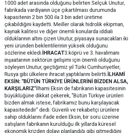
1000 adet arasında olduğunu belirten Selçuk Unutur,
fabrikada vardiyanın üçe çıkartılması durumunda
kapasitenin 2 bin 500 ila 3 bin adet üretime
çıkabildiğini kaydetti. Meiller olarak hidrolik ekipman,
kaynak kalitesi ve diğer önemli konularda iddialı
olduklarının altını çizen Unutur, piyasaya sunacakları iki
yeni üründen beklentilerinin yüksek olduğunu
sözlerine ekledi.
İHRACAT
3.köprü ve 3. havalimanı
inşaatarının sektörün gelişimi için önemli olduğunu
söyleyen Unutur, geçtiğimiz yıl Türki Cumhuriyetler,
Rusya gibi ülkelere ihracat yaptıklarını belirtti.
İLHAMİ
EKSİN: "BÜTÜN TÜRKİYE ÜRÜNLERİNİ BİZDEN ALSA,
KARŞILARIZ"
İlhami Eksin de fabrikanın kapasitesinin
büyüklüğüne dikkat çekerek, “Bütün Türkiye ürünleri
bizden almak istese, fabrikamız bunu karşılayacak
kapasitededir” dedi. Güvenli ve rekabetçi ürünlere
sahip olduklarını ifade eden Eksin, bir soru üzerine
satışların fabrikanın kurulduğu ilk yıllarda küresel
ekonomik krizden dolayı planlandığı gibi gitmediğini