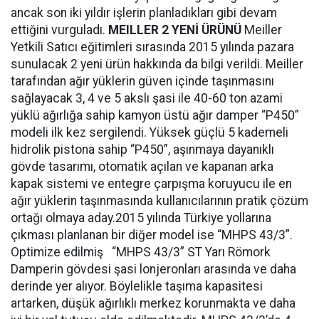
ancak son iki yıldır işlerin planladıkları gibi devam
ettiğini vurguladı.
MEILLER 2 YENİ ÜRÜNÜ
Meiller
Yetkili Satıcı eğitimleri sırasında 2015 yılında pazara
sunulacak 2 yeni ürün hakkında da bilgi verildi. Meiller
tarafından ağır yüklerin güven içinde taşınmasını
sağlayacak 3, 4 ve 5 akslı şasi ile 40-60 ton azami
yüklü ağırlığa sahip kamyon üstü ağır damper “P450”
modeli ilk kez sergilendi. Yüksek güçlü 5 kademeli
hidrolik pistona sahip “P450”, aşınmaya dayanıklı
gövde tasarımı, otomatik açılan ve kapanan arka
kapak sistemi ve entegre çarpışma koruyucu ile en
ağır yüklerin taşınmasında kullanıcılarının pratik çözüm
ortağı olmaya aday.2015 yılında Türkiye yollarına
çıkması planlanan bir diğer model ise “MHPS 43/3”.
Optimize edilmiş “MHPS 43/3” ST Yarı Römork
Damperin gövdesi şasi lonjeronları arasında ve daha
derinde yer alıyor. Böylelikle taşıma kapasitesi
artarken, düşük ağırlıklı merkez korunmakta ve daha