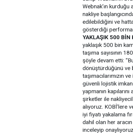
Webnak’ın kurduğu al
nakliye başlangıcınd
edilebildiğini ve ha
gösterdiği performan
YAKLAŞIK 500 Bİ
yaklaşık 500 bin ka
taşıma sayısının 18
şöyle devam etti: “B
dönüştürdüğünü ve b
taşımacılarımızın ve i
güvenli lojistik imka
yapmanın kapılarını a
şirketler ile nakliyec
alıyoruz. KOBİ’lere ve
iyi fiyatı yakalama 
dahil olan her aracı
inceleyip onaylıyoruz