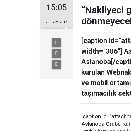
15:05
“Nakliyeci g
dönmeyece
20 Ekim 2014
[caption id="at
width="306"] A
Aslanoba[/capt
kurulan Webnak, 
ve mobil ortam
taşımacılık sek
[caption id="attachm
Aslanoba Grubu Kur