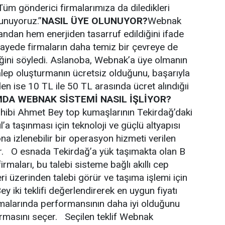
Tüm gönderici firmalarımıza da diledikleri
unuyoruz.”
NASIL ÜYE OLUNUYOR?
Webnak
dan hem enerjiden tasarruf edildiğini ifade
ayede firmaların daha temiz bir çevreye de
ğini söyledi. Aslanoba, Webnak’a üye olmanın
talep oluşturmanın ücretsiz olduğunu, başarıyla
en ise 10 TL ile 50 TL arasında ücret alındığıi
MDA WEBNAK SİSTEMİ NASIL İŞLİYOR?
ahibi Ahmet Bey top kumaşlarının Tekirdağ’daki
’a taşınması için teknoloji ve güçlü altyapısı
a izlenebilir bir operasyon hizmeti verilen
ar. O esnada Tekirdağ’a yük taşımakta olan B
 firmaları, bu talebi sisteme bağlı akıllı cep
leri üzerinden talebi görür ve taşıma işlemi için
ey iki teklifi değerlendirerek en uygun fiyatı
ımalarında performansının daha iyi olduğunu
irmasını seçer. Seçilen teklif Webnak