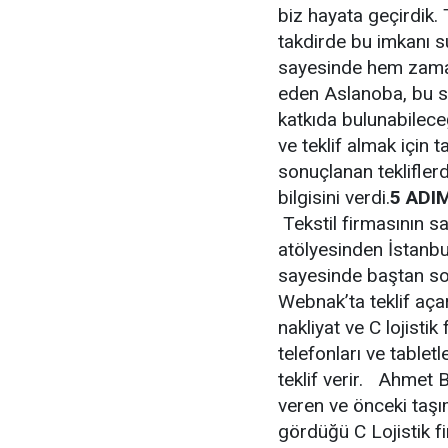
biz hayata geçirdik. 
takdirde bu imkanı s
sayesinde hem zaman
eden Aslanoba, bu s
katkıda bulunabilece
ve teklif almak için 
sonuçlanan tekliflerd
bilgisini verdi.
5 ADI
Tekstil firmasının s
atölyesinden İstanbul
sayesinde baştan son
Webnak’ta teklif aç
nakliyat ve C lojistik
telefonları ve tablet
teklif verir. Ahmet B
veren ve önceki taş
gördüğü C Lojistik f