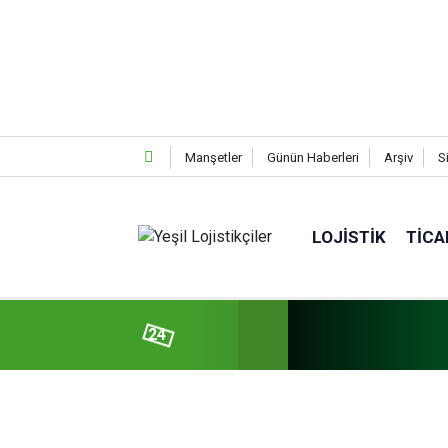
Manşetler
Günün Haberleri
Arşiv
S
LOJISTIK
TICA
24