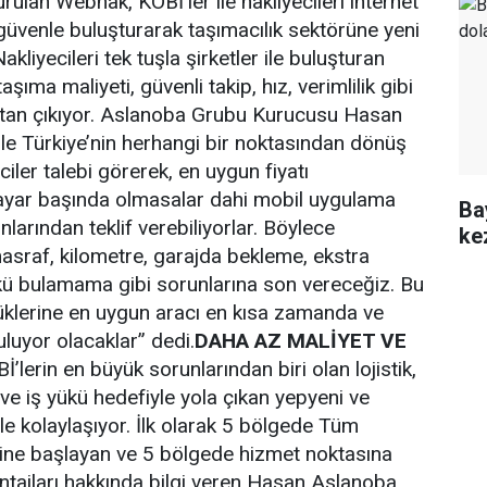
ulan Webnak, KOBİ’ler ile nakliyecileri internet
üvenle buluşturarak taşımacılık sektörüne yeni
akliyecileri tek tuşla şirketler ile buluşturan
şıma maliyeti, güvenli takip, hız, verimlilik gibi
tan çıkıyor. Aslanoba Grubu Kurucusu Hasan
e Türkiye’nin herhangi bir noktasından dönüş
iler talebi görerek, en uygun fiyatı
isayar başında olmasalar dahi mobil uygulama
Ba
larından teklif verebiliyorlar. Böylece
ke
masraf, kilometre, garajda bekleme, ekstra
 bulamama gibi sorunlarına son vereceğiz. Bu
yüklerine en uygun aracı en kısa zamanda ve
uluyor olacaklar” dedi.
DAHA AZ MALİYET VE
İ’lerin en büyük sorunlarından biri olan lojistik,
ve iş yükü hedefiyle yola çıkan yepyeni ve
 ile kolaylaşıyor. İlk olarak 5 bölgede Tüm
erine başlayan ve 5 bölgede hizmet noktasına
tajları hakkında bilgi veren Hasan Aslanoba,