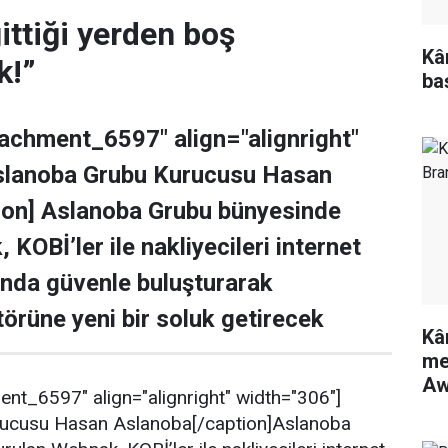
ittiği yerden boş
Kâ
k!”
ba
tachment_6597" align="alignright"
slanoba Grubu Kurucusu Hasan
ion] Aslanoba Grubu bünyesinde
KOBİ’ler ile nakliyecileri internet
ında güvenle buluşturarak
törüne yeni bir soluk getirecek
Kâ
me
Aw
ent_6597" align="alignright" width="306"]
ucusu Hasan Aslanoba[/caption]Aslanoba