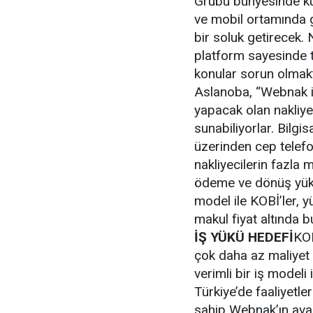
Grubu bünyesinde kur
ve mobil ortamında g
bir soluk getirecek. N
platform sayesinde ta
konular sorun olmak
Aslanoba, “Webnak il
yapacak olan nakliyec
sunabiliyorlar. Bilg
üzerinden cep telefon
nakliyecilerin fazla 
ödeme ve dönüş yükü
model ile KOBİ’ler, 
makul fiyat altında b
İŞ YÜKÜ HEDEFİ
KOB
çok daha az maliyet 
verimli bir iş modeli
Türkiye’de faaliyetl
sahip Webnak’ın avan