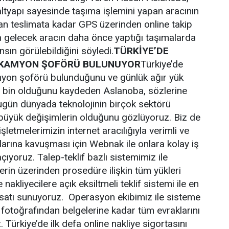
tyapı sayesinde taşıma işlemini yapan aracının
an teslimata kadar GPS üzerinden online takip
tta gelecek aracın daha önce yaptığı taşımalarda
sın görülebildiğini söyledi.
TÜRKİYE’DE
N KAMYON ŞOFÖRÜ BULUNUYOR
Türkiye’de
myon şoförü bulunduğunu ve günlük ağır yük
0 bin olduğunu kaydeden Aslanoba, sözlerine
ugün dünyada teknolojinin birçok sektörü
üyük değişimlerin olduğunu gözlüyoruz. Biz de
şletmelerimizin internet aracılığıyla verimli ve
nlarına kavuşması için Webnak ile onlara kolay iş
çıyoruz. Talep-teklif bazlı sistemimiz ile
ilerin üzerinden prosedüre ilişkin tüm yükleri
 nakliyecilere açık eksiltmeli teklif sistemi ile en
fırsatı sunuyoruz. Operasyon ekibimiz ile sisteme
n fotoğrafından belgelerine kadar tüm evraklarını
. Türkiye’de ilk defa online nakliye sigortasını