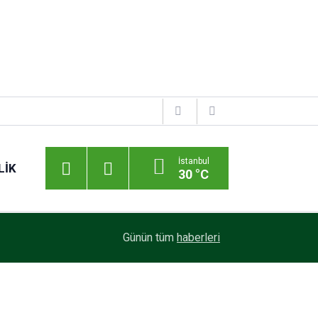
İstanbul
LIK
30 °C
Günün tüm
haberleri