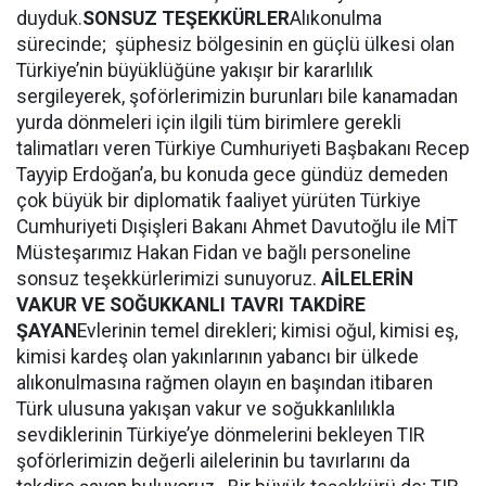
duyduk.
SONSUZ TEŞEKKÜRLER
Alıkonulma
sürecinde; şüphesiz bölgesinin en güçlü ülkesi olan
Türkiye’nin büyüklüğüne yakışır bir kararlılık
sergileyerek, şoförlerimizin burunları bile kanamadan
yurda dönmeleri için ilgili tüm birimlere gerekli
talimatları veren Türkiye Cumhuriyeti Başbakanı Recep
Tayyip Erdoğan’a, bu konuda gece gündüz demeden
çok büyük bir diplomatik faaliyet yürüten Türkiye
Cumhuriyeti Dışişleri Bakanı Ahmet Davutoğlu ile MİT
Müsteşarımız Hakan Fidan ve bağlı personeline
sonsuz teşekkürlerimizi sunuyoruz.
AİLELERİN
VAKUR VE SOĞUKKANLI TAVRI TAKDİRE
ŞAYAN
Evlerinin temel direkleri; kimisi oğul, kimisi eş,
kimisi kardeş olan yakınlarının yabancı bir ülkede
alıkonulmasına rağmen olayın en başından itibaren
Türk ulusuna yakışan vakur ve soğukkanlılıkla
sevdiklerinin Türkiye’ye dönmelerini bekleyen TIR
şoförlerimizin değerli ailelerinin bu tavırlarını da