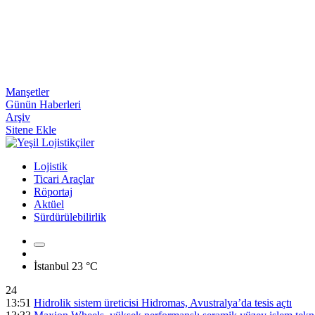
Manşetler
Günün Haberleri
Arşiv
Sitene Ekle
Lojistik
Ticari Araçlar
Röportaj
Aktüel
Sürdürülebilirlik
İstanbul
23 °C
24
13:51
Hidrolik sistem üreticisi Hidromas, Avustralya’da tesis açtı