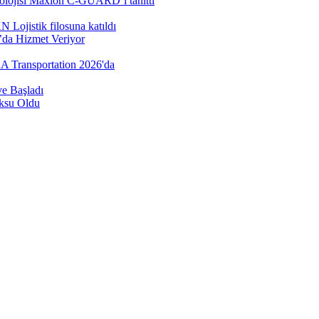
nolojisi Maxion C-GUARD’ı tanıttı
Lojistik filosuna katıldı
’da Hizmet Veriyor
AA Transportation 2026'da
e Başladı
öksu Oldu