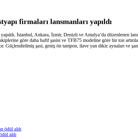
tyapı firmaları lansmanları yapıldı
apıldı. İstanbul, Ankara, İzmir, Denizli ve Antalya’da düzenlenen lansm
iplerine göre daha hafif şasisi ve TFB75 modeline göre bir ton artırılan
yor. Güçlendirilmiş şasi, geniş ön tampon, ilave yan dikiz aynaları ve ş
ödül aldı