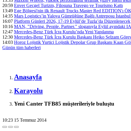
13:33
Maxion Wheels, yüksek performanslı seramik yüzey işlem tek
20:59
Enver Geçgel Turizm, Filosuna Travego ve Tourismo Kattı
13:49
Ege Bölgesi'nin ilk Renault Trucks Master Red EDITION'ı ÖKN 
14:35
Mars Logistics’in Yalova Gümrüğüne Bağlı Antreposu İstanbul
16:07
Platform Günleri 2026, 17-19 Eylül’de Tuzla’da Düzenlenecek
10:16
MAN, "Driving. People. Partner." sloganıyla Eylül ayındaki I
12:47
Mercedes-Benz Türk İcra Kurulu’nda Yeni Yapılanma
12:30
Mercedes-Benz Türk İcra Kurulu Başkanı Heiko Selzam Görev
14:03
Horoz Lojistik Yurtiçi Lojistik Depolar Grup Başkanı Kaan G
Günün tüm
haberleri
Anasayfa
Karayolu
Yeni Canter TFB85 müşterileriyle buluştu
10:23
15 Temmuz 2014