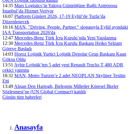
ÖKN Lojistik filosuna katıldı
14:35
Mars Logistics’in Yalova Gümrüğüne Bağlı Antreposu
İstanbul’da Hizmet Veriyor
16:07
Platform Günleri 2026, 17-19 Eylül’de Tuzla’da
Düzenlenecek
10:16
MAN, "Driving. People. Partner." sloganıyla Eylül ayındaki
IAA Transportation 2026'da
12:47
Mercedes-Benz Türk İcra Kurulu’nda Yeni Yapılanma
12:30
Mercedes-Benz Türk İcra Kurulu Başkanı Heiko Selzam
Göreve Başladı
14:03
Horoz Lojistik Yurtiçi Lojistik Depolar Grup Başkanı Kaan
Göksu Oldu
13:51
Aybir Lojistik’ten 5 adet yeni Renault Trucks T 480 ADR
çekici yatırımı
18:32
MAN, Metro Turizm’e 2 adet NEOPLAN Skyliner Teslim
Etti
13:49
Alışan Den Hartogh, Birleşmiş Milletler Küresel İlkeler
Sözleşmesi’ne (UN Global Compact) katıldı
Günün tüm
haberleri
Anasayfa