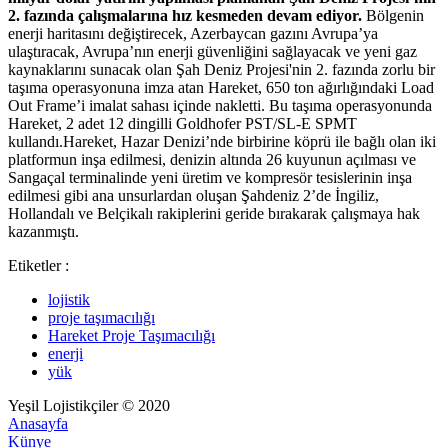
2. fazında çalışmalarına hız kesmeden devam ediyor.
Bölgenin
enerji haritasını değiştirecek, Azerbaycan gazını Avrupa’ya
ulaştıracak, Avrupa’nın enerji güvenliğini sağlayacak ve yeni gaz
kaynaklarını sunacak olan Şah Deniz Projesi'nin 2. fazında zorlu bir
taşıma operasyonuna imza atan Hareket, 650 ton ağırlığındaki Load
Out Frame’i imalat sahası içinde nakletti. Bu taşıma operasyonunda
Hareket, 2 adet 12 dingilli Goldhofer PST/SL-E SPMT
kullandı.Hareket, Hazar Denizi’nde birbirine köprü ile bağlı olan iki
platformun inşa edilmesi, denizin altında 26 kuyunun açılması ve
Sangaçal terminalinde yeni üretim ve kompresör tesislerinin inşa
edilmesi gibi ana unsurlardan oluşan Şahdeniz 2’de İngiliz,
Hollandalı ve Belçikalı rakiplerini geride bırakarak çalışmaya hak
kazanmıştı.
Etiketler :
lojistik
proje taşımacılığı
Hareket Proje Taşımacılığı
enerji
yük
Yeşil Lojistikçiler © 2020
Anasayfa
Künye