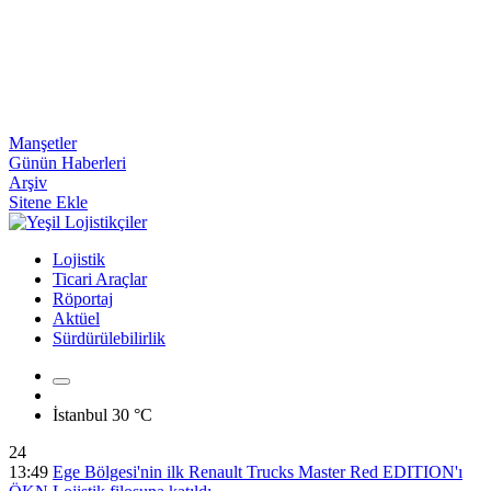
Manşetler
Günün Haberleri
Arşiv
Sitene Ekle
Lojistik
Ticari Araçlar
Röportaj
Aktüel
Sürdürülebilirlik
İstanbul
30 °C
24
13:49
Ege Bölgesi'nin ilk Renault Trucks Master Red EDITION'ı