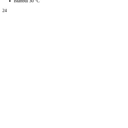
İstanbul
30 °C
24