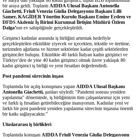
ve İtalya’dan yaklaşık 80 kadın girişimci, dijital B2B toplantısında
bir araya geldi. Toplantı
AIDDA Ulusal Başkanı Antonella
Giachetti, Friuli Venezia Giulia Delegasyonu Başkanı Lilli
Samer, KAGİDER Yönetim Kurulu Başkanı Emine Erdem ve
DFDS Akdeniz İş Birimi Kurumsal İletişim Müdürü Özlem
Dalga’
nın ev sahipliğinde gerçekleştirildi.
Girişimci kadınlar arasında iş birliğini artırmak hedefiyle
gerçekleştirilen etkinlikte yiyecek ve içecekten, tekstile ve üretime,
turizmden ağırlama ve hizmet sektörüne kadar çeşitli sektörlerden
girişimciler buluştu. Etkinlikte 40 farklı İtalyan kadın girişimci ve
Türkiye’den de yine 40 kadın girişimci olmak üzere yaklaşık 80
kadın girişimci iş birliği ve yeni fırsatları değerlendirdi.
Post pandemi sürecinin inşası
Toplantıda bir açılış konuşması yapan
AIDDA Ulusal Başkanı
Antonella Giachetti,
şunları söyledi: "Pandemi sonrası yeniden
yapılanma" döneminde, iş birliğimizin tüm çalışanlarımız için yeni
ve farklı iş fırsatları getirebileceğine inanıyorum. Kadınlar yeni ve
farklı bir post pandemi yeniden yapılanma sürecinin inşasına önemli
bir katkı sağlayacaktır.”
Uluslararası iş birlikleri
Toplantıda konuşan
AIDDA Friuli Venezia Giulia Delegasyonu