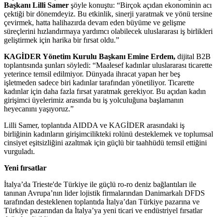
Başkanı Lilli Samer
şöyle konuştu: “Birçok açıdan ekonominin acı
çektiği bir dönemdeyiz. Bu etkinlik, sinerji yaratmak ve yönü tersine
çevirmek, hatta halihazırda devam eden büyüme ve gelişme
süreçlerini hızlandırmaya yardımcı olabilecek uluslararası iş birlikleri
geliştirmek için harika bir fırsat oldu.”
KAGİDER Yönetim Kurulu Başkanı Emine Erdem,
dijital B2B
toplantısında şunları söyledi: “Maalesef kadınlar uluslararası ticarette
yeterince temsil edilmiyor. Dünyada ihracat yapan her beş
işletmeden sadece biri kadınlar tarafından yönetiliyor. Ticarette
kadınlar için daha fazla fırsat yaratmak gerekiyor. Bu açıdan kadın
girişimci üyelerimiz arasında bu iş yolculuğuna başlamanın
heyecanını yaşıyoruz.”
Lilli Samer, toplantıda AIDDA ve KAGİDER arasındaki iş
birliğinin kadınların girişimcilikteki rolünü desteklemek ve toplumsal
cinsiyet eşitsizliğini azaltmak için güçlü bir taahhüdü temsil ettiğini
vurguladı.
Yeni fırsatlar
İtalya’da Trieste'de Türkiye ile güçlü ro-ro deniz bağlantıları ile
tanınan Avrupa’nın lider lojistik firmalarından Danimarkalı DFDS
tarafından desteklenen toplantıda İtalya’dan Türkiye pazarına ve
Türkiye pazarından da İtalya’ya yeni ticari ve endüstriyel fırsatlar