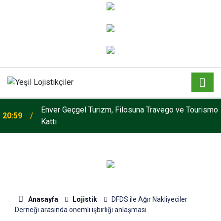
Enver Geçgel Turizm, Filosuna Travego ve Tourismo
20:59
Ege Bölgesi'nin ilk Renault Trucks Master Red
Kattı
13:49
EDITION'ı ÖKN Lojistik filosuna katıldı
Anasayfa
Lojistik
DFDS ile Ağır Nakliyeciler
Derneği arasında önemli işbirliği anlaşması