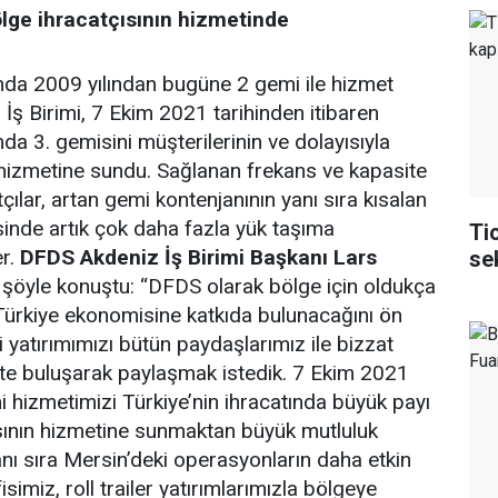
ölge ihracatçısının hizmetinde
nda 2009 yılından bugüne 2 gemi ile hizmet
ş Birimi, 7 Ekim 2021 tarihinden itibaren
da 3. gemisini müşterilerinin ve dolayısıyla
 hizmetine sundu. Sağlanan frekans ve kapasite
atçılar, artan gemi kontenjanının yanı sıra kısalan
esinde artık çok daha fazla yük taşıma
Ti
er.
DFDS Akdeniz İş Birimi Başkanı Lars
se
e şöyle konuştu: “DFDS olarak bölge için oldukça
 Türkiye ekonomisine katkıda bulunacağını ön
atırımımızı bütün paydaşlarımız ile bizzat
ikte buluşarak paylaşmak istedik. 7 Ekim 2021
emi hizmetimizi Türkiye’nin ihracatında büyük payı
sının hizmetine sunmaktan büyük mutluluk
ı sıra Mersin’deki operasyonların daha etkin
simiz, roll trailer yatırımlarımızla bölgeye