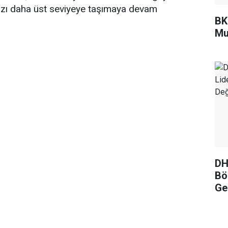
mızı daha üst seviyeye taşımaya devam
BKM
Mu
DH
Böl
Ge