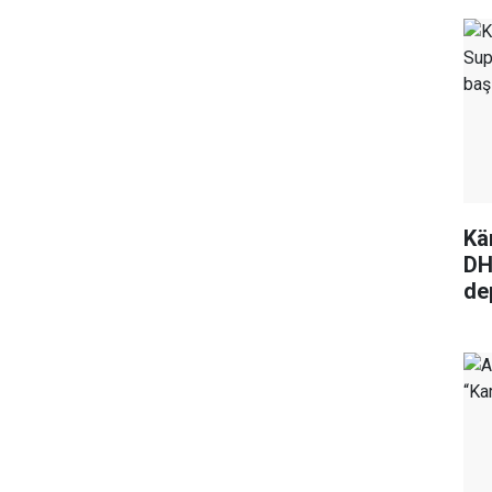
Kä
DH
de