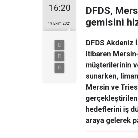
16:20
DFDS, Mersi
gemisini h
19 Ekim 2021
DFDS Akdeniz İş
itibaren Mersin
müşterilerinin 
sunarken, liman 
Mersin ve Triest
gerçekleştirilen 
hedeflerini iş dü
araya gelerek pa