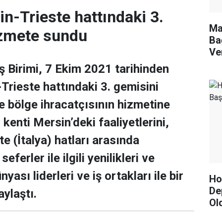
n-Trieste hattındaki 3.
Ma
izmete sundu
Ba
Ve
 Birimi, 7 Ekim 2021 tarihinden
-Trieste hattındaki 3. gemisini
ve bölge ihracatçısının hizmetine
kenti Mersin’deki faaliyetlerini,
e (İtalya) hatları arasında
seferler ile ilgili yenilikleri ve
nyası liderleri ve iş ortakları ile bir
Hor
De
ylaştı.
Ol