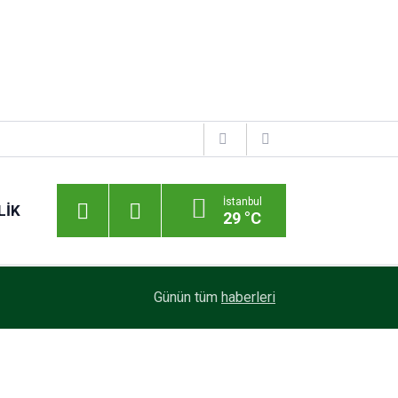
İstanbul
LIK
29 °C
Günün tüm
haberleri