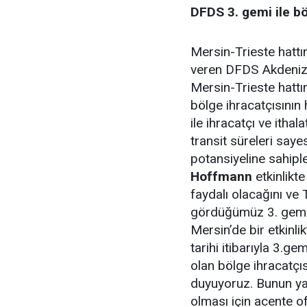
DFDS 3. gemi ile b
Mersin-Trieste hattı
veren DFDS Akdeniz İ
Mersin-Trieste hattın
bölge ihracatçısının
ile ihracatçı ve ithal
transit süreleri say
potansiyeline sahipl
Hoffmann
etkinlikt
faydalı olacağını ve
gördüğümüz 3. gemi y
Mersin’de bir etkinl
tarihi itibarıyla 3.g
olan bölge ihracatçı
duyuyoruz. Bunun yan
olması için acente ofi