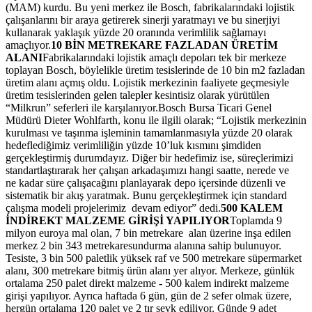
(MAM) kurdu. Bu yeni merkez ile Bosch, fabrikalarındaki lojistik
çalışanlarını bir araya getirerek sinerji yaratmayı ve bu sinerjiyi
kullanarak yaklaşık yüzde 20 oranında verimlilik sağlamayı
amaçlıyor.
10 BİN METREKARE FAZLADAN ÜRETİM
ALANI
Fabrikalarındaki lojistik amaçlı depoları tek bir merkeze
toplayan Bosch, böylelikle üretim tesislerinde de 10 bin m2 fazladan
üretim alanı açmış oldu. Lojistik merkezinin faaliyete geçmesiyle
üretim tesislerinden gelen talepler kesintisiz olarak yürütülen
“Milkrun” seferleri ile karşılanıyor.Bosch Bursa Ticari Genel
Müdürü Dieter Wohlfarth, konu ile ilgili olarak; “Lojistik merkezinin
kurulması ve taşınma işleminin tamamlanmasıyla yüzde 20 olarak
hedeflediğimiz verimliliğin yüzde 10’luk kısmını şimdiden
gerçekleştirmiş durumdayız. Diğer bir hedefimiz ise, süreçlerimizi
standartlaştırarak her çalışan arkadaşımızı hangi saatte, nerede ve
ne kadar süre çalışacağını planlayarak depo içersinde düzenli ve
sistematik bir akış yaratmak. Bunu gerçekleştirmek için standard
çalışma modeli projelerimiz devam ediyor” dedi.
500 KALEM
İNDİREKT MALZEME GİRİŞİ YAPILIYOR
Toplamda 9
milyon euroya mal olan, 7 bin metrekare alan üzerine inşa edilen
merkez 2 bin 343 metrekaresundurma alanına sahip bulunuyor.
Tesiste, 3 bin 500 paletlik yüksek raf ve 500 metrekare süpermarket
alanı, 300 metrekare bitmiş ürün alanı yer alıyor. Merkeze, günlük
ortalama 250 palet direkt malzeme - 500 kalem indirekt malzeme
girişi yapılıyor. Ayrıca haftada 6 gün, gün de 2 sefer olmak üzere,
hergün ortalama 120 palet ve 2 tır sevk ediliyor. Günde 9 adet