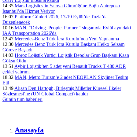
ÖKN Lojistik filosuna katıldı
14:35
Mars Logistics’in Yalova Gümrüğüne Bağlı Antreposu
İstanbul’da Hizmet Veriyor
16:07
Platform Günleri 2026, 17-19 Eylül’de Tuzla’da
Düzenlenecek
10:16
MAN, "Driving. People. Partner." sloganıyla Eylül ayındaki
IAA Transportation 2026'da
12:47
Mercedes-Benz Türk İcra Kurulu’nda Yeni Yapılanma
12:30
Mercedes-Benz Türk İcra Kurulu Başkanı Heiko Selzam
Göreve Başladı
14:03
Horoz Lojistik Yurtiçi Lojistik Depolar Grup Başkanı Kaan
Göksu Oldu
13:51
Aybir Lojistik’ten 5 adet yeni Renault Trucks T 480 ADR
çekici yatırımı
18:32
MAN, Metro Turizm’e 2 adet NEOPLAN Skyliner Teslim
Etti
13:49
Alışan Den Hartogh, Birleşmiş Milletler Küresel İlkeler
Sözleşmesi’ne (UN Global Compact) katıldı
Günün tüm
haberleri
Anasayfa