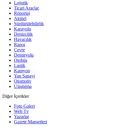
Lojistik
Ticari Araçlar
Röportaj
Aktüel
Sürdürülebilirlik
Karayolu
Denizcilik
Havacılık
Rapor
Çevre
Demiryolu
Otobüs
Lastik
Kamyon
Yan Sanayi
Otomotiv
Ulaştırma
Diğer İçerikler
Foto Galeri
Web Tv
Yazarlar
Gazete Manşetleri