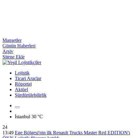
Manşetler
Günün Haberleri
Arşiv
Sitene Ekle
Lojistik
Ticari Araçlar
Röportaj
Aktüel
Sürdürülebilirlik
İstanbul
30 °C
24
13:49
Ege Bölgesi'nin ilk Renault Trucks Master Red EDITION'ı