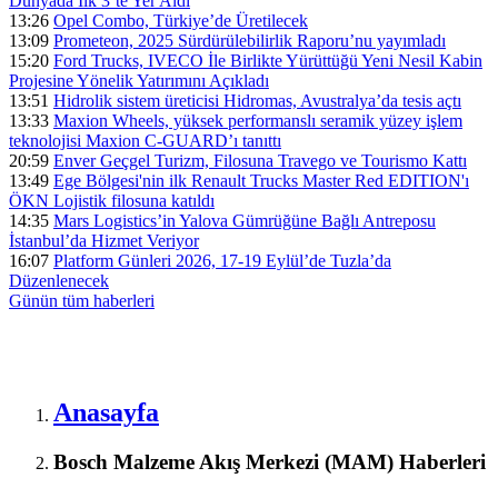
Dünyada İlk 3’te Yer Aldı
13:26
Opel Combo, Türkiye’de Üretilecek
13:09
Prometeon, 2025 Sürdürülebilirlik Raporu’nu yayımladı
15:20
Ford Trucks, IVECO İle Birlikte Yürüttüğü Yeni Nesil Kabin
Projesine Yönelik Yatırımını Açıkladı
13:51
Hidrolik sistem üreticisi Hidromas, Avustralya’da tesis açtı
13:33
Maxion Wheels, yüksek performanslı seramik yüzey işlem
teknolojisi Maxion C-GUARD’ı tanıttı
20:59
Enver Geçgel Turizm, Filosuna Travego ve Tourismo Kattı
13:49
Ege Bölgesi'nin ilk Renault Trucks Master Red EDITION'ı
ÖKN Lojistik filosuna katıldı
14:35
Mars Logistics’in Yalova Gümrüğüne Bağlı Antreposu
İstanbul’da Hizmet Veriyor
16:07
Platform Günleri 2026, 17-19 Eylül’de Tuzla’da
Düzenlenecek
Günün tüm
haberleri
Anasayfa
Bosch Malzeme Akış Merkezi (MAM) Haberleri