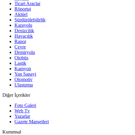
Ticari Araçlar
Röportaj
Aktüel
Sürdürülebilirlik
Karayolu
Denizcilik
Havacılık
Rapor
Çevre
Demiryolu
Otobüs
Lastik
Kamyon
Yan Sanayi
Otomotiv
Ulaştırma
Diğer İçerikler
Foto Galeri
Web Tv
Yazarlar
Gazete Manşetleri
Kurumsal