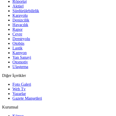
Röportaj
Aktüel
Sürdürülebilirlik
Karayolu
Denizcilik
Havacılık
Rapor
Çevre
Demiryolu
Otobüs
Lastik
Kamyon
Yan Sanayi
Otomotiv
Ulaştırma
Diğer İçerikler
Foto Galeri
Web Tv
Yazarlar
Gazete Manşetleri
Kurumsal
Künye