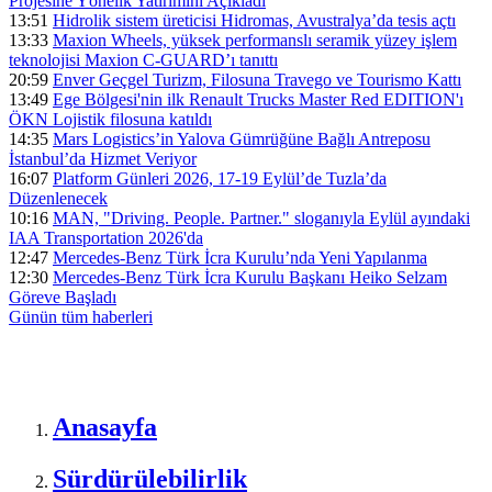
Projesine Yönelik Yatırımını Açıkladı
13:51
Hidrolik sistem üreticisi Hidromas, Avustralya’da tesis açtı
13:33
Maxion Wheels, yüksek performanslı seramik yüzey işlem
teknolojisi Maxion C-GUARD’ı tanıttı
20:59
Enver Geçgel Turizm, Filosuna Travego ve Tourismo Kattı
13:49
Ege Bölgesi'nin ilk Renault Trucks Master Red EDITION'ı
ÖKN Lojistik filosuna katıldı
14:35
Mars Logistics’in Yalova Gümrüğüne Bağlı Antreposu
İstanbul’da Hizmet Veriyor
16:07
Platform Günleri 2026, 17-19 Eylül’de Tuzla’da
Düzenlenecek
10:16
MAN, "Driving. People. Partner." sloganıyla Eylül ayındaki
IAA Transportation 2026'da
12:47
Mercedes-Benz Türk İcra Kurulu’nda Yeni Yapılanma
12:30
Mercedes-Benz Türk İcra Kurulu Başkanı Heiko Selzam
Göreve Başladı
Günün tüm
haberleri
Anasayfa
Sürdürülebilirlik