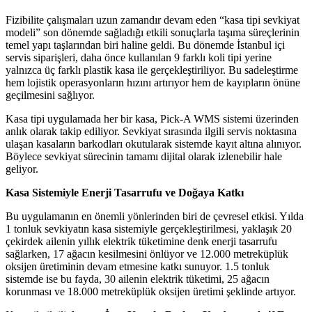
Fizibilite çalışmaları uzun zamandır devam eden “kasa tipi sevkiyat
modeli” son dönemde sağladığı etkili sonuçlarla taşıma süreçlerinin
temel yapı taşlarından biri haline geldi. Bu dönemde İstanbul içi
servis siparişleri, daha önce kullanılan 9 farklı koli tipi yerine
yalnızca üç farklı plastik kasa ile gerçekleştiriliyor. Bu sadeleştirme
hem lojistik operasyonların hızını artırıyor hem de kayıpların önüne
geçilmesini sağlıyor.
Kasa tipi uygulamada her bir kasa, Pick-A WMS sistemi üzerinden
anlık olarak takip ediliyor. Sevkiyat sırasında ilgili servis noktasına
ulaşan kasaların barkodları okutularak sistemde kayıt altına alınıyor.
Böylece sevkiyat sürecinin tamamı dijital olarak izlenebilir hale
geliyor.
Kasa Sistemiyle Enerji Tasarrufu ve Doğaya Katkı
Bu uygulamanın en önemli yönlerinden biri de çevresel etkisi. Yılda
1 tonluk sevkiyatın kasa sistemiyle gerçekleştirilmesi, yaklaşık 20
çekirdek ailenin yıllık elektrik tüketimine denk enerji tasarrufu
sağlarken, 17 ağacın kesilmesini önlüyor ve 12.000 metreküplük
oksijen üretiminin devam etmesine katkı sunuyor. 1.5 tonluk
sistemde ise bu fayda, 30 ailenin elektrik tüketimi, 25 ağacın
korunması ve 18.000 metreküplük oksijen üretimi şeklinde artıyor.