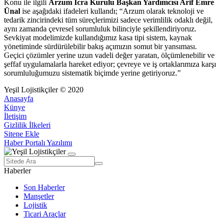
Konu ile ilgili
Arzum İcra Kurulu Başkan Yardımcısı Arif Emre
Ünal
ise aşağıdaki ifadeleri kullandı; “Arzum olarak teknoloji ve
tedarik zincirindeki tüm süreçlerimizi sadece verimlilik odaklı değil,
aynı zamanda çevresel sorumluluk bilinciyle şekillendiriyoruz.
Sevkiyat modelimizde kullandığımız kasa tipi sistem, kaynak
yönetiminde sürdürülebilir bakış açımızın somut bir yansıması.
Geçici çözümler yerine uzun vadeli değer yaratan, ölçümlenebilir ve
şeffaf uygulamalarla hareket ediyor; çevreye ve iş ortaklarımıza karşı
sorumluluğumuzu sistematik biçimde yerine getiriyoruz.”
Yeşil Lojistikçiler © 2020
Anasayfa
Künye
İletişim
Gizlilik İlkeleri
Sitene Ekle
Haber Portalı Yazılımı
Haberler
Son Haberler
Manşetler
Lojistik
Ticari Araçlar