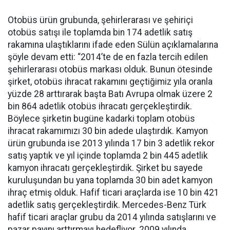
Otobüs ürün grubunda, şehirlerarası ve şehiriçi
otobüs satışı ile toplamda bin 174 adetlik satış
rakamına ulaştıklarını ifade eden Sülün açıklamalarına
şöyle devam etti: “2014’te de en fazla tercih edilen
şehirlerarası otobüs markası olduk. Bunun ötesinde
şirket, otobüs ihracat rakamını geçtiğimiz yıla oranla
yüzde 28 arttırarak başta Batı Avrupa olmak üzere 2
bin 864 adetlik otobüs ihracatı gerçekleştirdik.
Böylece şirketin bugüne kadarki toplam otobüs
ihracat rakamımızı 30 bin adede ulaştırdık. Kamyon
ürün grubunda ise 2013 yılında 17 bin 3 adetlik rekor
satış yaptık ve yıl içinde toplamda 2 bin 445 adetlik
kamyon ihracatı gerçekleştirdik. Şirket bu sayede
kuruluşundan bu yana toplamda 30 bin adet kamyon
ihraç etmiş olduk. Hafif ticari araçlarda ise 10 bin 421
adetlik satış gerçekleştirdik. Mercedes-Benz Türk
hafif ticari araçlar grubu da 2014 yılında satışlarını ve
pazar payını arttırmayı hedefliyor. 2009 yılında