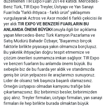
düzenlenen TIR Expo Fuarı 2014’e katıldı. Mercedes-
Benz Türk, TIR Expo Treyler, Üstyapı ve Yan Sanayi
Fuarı’nda “farklı ihtiyaca - farklı ürün” yaklaşımını
vurgulayarak Actros ve Axor model 6 farklı çekicisi ile
yer aldı.
TIR EXPO VE BENZERİ FUARLARIN BU
ANLAMDA ÖNEMİ BÜYÜK
Konuyla ilgili bir açıklama
yapan Mercedes-Benz Türk Kamyon Pazarlama ve
Satış Müdürü Bahadır Özbayır, “Başarımızı birçok
faktörle birlikte piyasaya yakın olmamıza borçluyuz.
Bu yakınlık ihtiyaçları doğru tespit etmemize ve
çözüm önerileri sunmamıza imkan sağlıyor. TIR Expo
ve benzeri fuarların bu anlamda önemi büyük. Bu
sebeple biz de bu fuarda yer aldık ve standımızda
geniş bir ürün yelpazesi ile araçlarımızı sunuyoruz.
Lider de olsanız tek başınıza başarılı olamazsınız.
Örneğin üstyapısı olmadan kamyonu trafiğe bile
çıkartamazsınız. Biz birbirimizi besler, birbirimizden
güç alırız. Treyler firmaları, üstyapı firmaları, yan sanayi
firmaları ile hep birlikte burada olmaktan büyük