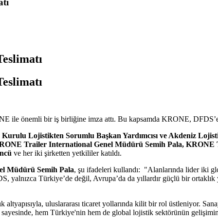
tı
eslimatı
eslimatı
E ile önemli bir iş birliğine imza attı. Bu kapsamda KRONE, DFDS’e 45
Kurulu Lojistikten Sorumlu Başkan Yardımcısı ve Akdeniz Lojis
d, KRONE Trailer International Genel Müdürü Semih Pala, KRONE
üncü
ve her iki şirketten yetkililer katıldı.
el Müdürü Semih Pala
, şu ifadeleri kullandı: "Alanlarında lider iki 
yalnızca Türkiye’de değil, Avrupa’da da yıllardır güçlü bir ortaklık
 altyapısıyla, uluslararası ticaret yollarında kilit bir rol üstleniyor. Sa
 sayesinde, hem Türkiye'nin hem de global lojistik sektörünün gelişim