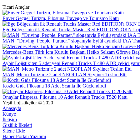
Ticari Araçlar
Enver Geçgel Turizm, Filosuna Travego ve Tourismo Kattı
Ege Bölgesi'nin ilk Renault Trucks Master Red EDITION'ı ÖKN Lojist
MAN, "Driving. People. Partner." sloganıyla Eylül ayındaki IAA Tra
Mercedes-Benz Türk İcra Kurulu Başkanı Heiko Selzam Göreve Baş
Aybir Lojistik’ten 5 adet yeni Renault Trucks T 480 ADR çekici yatır
MAN, Metro Turizm’e 2 adet NEOPLAN Skyliner Teslim Etti
Kozlu Gıda Filosuna 18 Adet Scania İle Güçlendirdi
Onaylar Ekspress, Filosuna 10 Adet Renault Trucks T520 Kattı
Yeşil Lojistikçiler © 2020
Anasayfa
Künye
İletişim
Gizlilik İlkeleri
Sitene Ekle
Haber Portalı Yazılımı