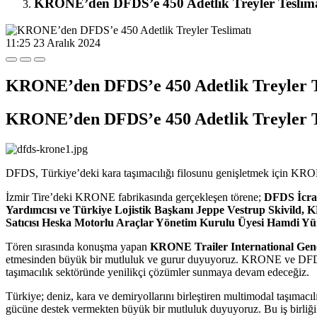
KRONE’den DFDS’e 450 Adetlik Treyler Teslima
11:25
23 Aralık 2024
KRONE’den DFDS’e 450 Adetlik Treyler T
KRONE’den DFDS’e 450 Adetlik Treyler T
DFDS, Türkiye’deki kara taşımacılığı filosunu genişletmek için KRON
İzmir Tire’deki KRONE fabrikasında gerçekleşen törene;
DFDS İcra 
Yardımcısı ve Türkiye Lojistik Başkanı Jeppe Vestrup Skivil
Satıcısı Heska Motorlu Araçlar Yönetim Kurulu Üyesi Hamdi Y
Tören sırasında konuşma yapan
KRONE Trailer International Gen
etmesinden büyük bir mutluluk ve gurur duyuyoruz. KRONE ve DFDS, 
taşımacılık sektöründe yenilikçi çözümler sunmaya devam edeceğiz.
Türkiye; deniz, kara ve demiryollarını birleştiren multimodal taşımacılık
gücüne destek vermekten büyük bir mutluluk duyuyoruz. Bu iş birliği