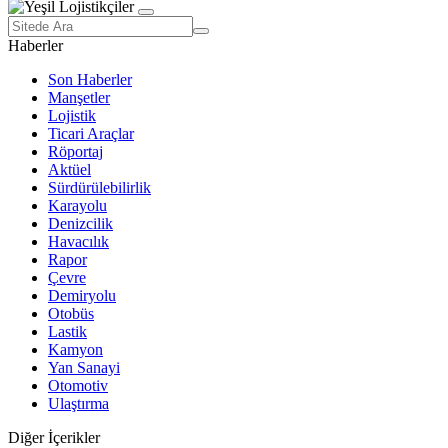
Haberler
Son Haberler
Manşetler
Lojistik
Ticari Araçlar
Röportaj
Aktüel
Sürdürülebilirlik
Karayolu
Denizcilik
Havacılık
Rapor
Çevre
Demiryolu
Otobüs
Lastik
Kamyon
Yan Sanayi
Otomotiv
Ulaştırma
Diğer İçerikler