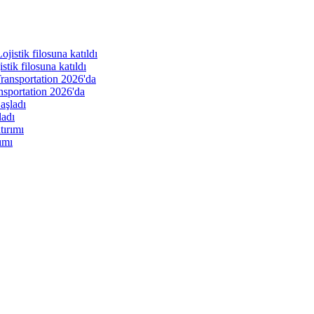
ik filosuna katıldı
nsportation 2026'da
ladı
ımı