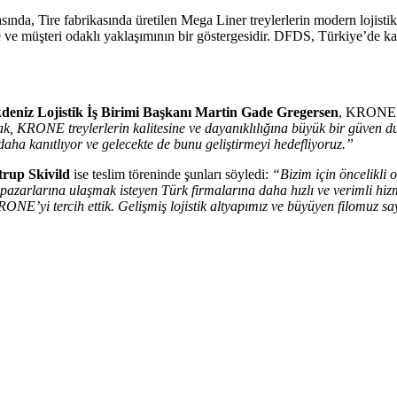
ında, Tire fabrikasında üretilen Mega Liner treylerlerin modern lojistik
 ve müşteri odaklı yaklaşımının bir göstergesidir. DFDS, Türkiye’de ka
eniz Lojistik İş Birimi Başkanı Martin Gade Gregersen
, KRONE il
k, KRONE treylerlerin kalitesine ve dayanıklılığına büyük bir güven 
 daha kanıtlıyor ve gelecekte de bunu geliştirmeyi hedefliyoruz.”
rup Skivild
ise teslim töreninde şunları söyledi:
“Bizim için öncelikli
pazarlarına ulaşmak isteyen Türk firmalarına daha hızlı ve verimli hi
ONE’yi tercih ettik. Gelişmiş lojistik altyapımız ve büyüyen filomuz say