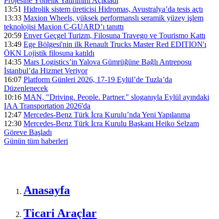
Projesine Yönelik Yatırımını Açıkladı
13:51
Hidrolik sistem üreticisi Hidromas, Avustralya’da tesis açtı
13:33
Maxion Wheels, yüksek performanslı seramik yüzey işlem
teknolojisi Maxion C-GUARD’ı tanıttı
20:59
Enver Geçgel Turizm, Filosuna Travego ve Tourismo Kattı
13:49
Ege Bölgesi'nin ilk Renault Trucks Master Red EDITION'ı
ÖKN Lojistik filosuna katıldı
14:35
Mars Logistics’in Yalova Gümrüğüne Bağlı Antreposu
İstanbul’da Hizmet Veriyor
16:07
Platform Günleri 2026, 17-19 Eylül’de Tuzla’da
Düzenlenecek
10:16
MAN, "Driving. People. Partner." sloganıyla Eylül ayındaki
IAA Transportation 2026'da
12:47
Mercedes-Benz Türk İcra Kurulu’nda Yeni Yapılanma
12:30
Mercedes-Benz Türk İcra Kurulu Başkanı Heiko Selzam
Göreve Başladı
Günün tüm
haberleri
Anasayfa
Ticari Araçlar