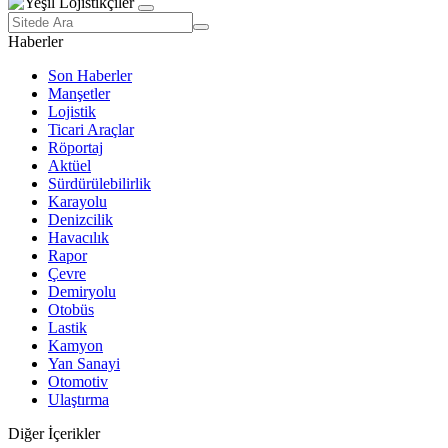
Haberler
Son Haberler
Manşetler
Lojistik
Ticari Araçlar
Röportaj
Aktüel
Sürdürülebilirlik
Karayolu
Denizcilik
Havacılık
Rapor
Çevre
Demiryolu
Otobüs
Lastik
Kamyon
Yan Sanayi
Otomotiv
Ulaştırma
Diğer İçerikler