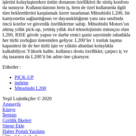
işlerini kolaylaştırırken üstün donanım özellikleri ile sürüş konforu
da sunuyor. Kullanıcılarının hem iş, hem de özel kullanımla ilgili
tüm beklentilerini karşılamak üzere tasarlanan Mitsubishi L200, bir
kamyonetin sağlamlığının ve dayanıklılığının yanı sıra sınıfında
öncü konfor ve güvenlik özelliklerine sahip. Mitsubishi Motors’un
altmış yıllık pick-up, yetmiş yıllık 4x4 teknolojisinin mirasçısı olan
L200, RISE gövde yapısı ve darbe emici şasisi sayesinde rahatlıkla
her türlü zorluğun üstesinden geliyor. L200’ler 1 tonluk taşıma
kapasitesi ile de her türlü işin ve yükün altından kolaylıkla
kalkabiliyor. Yüksek kalite, kullanıcı dostu özellikler, çarpıcı iç ve
dış tasarımı da L200’ü bir adım öne çıkarıyor.
Etiketler :
PICK-UP
indirim
Mitsubishi L200
Yeşil Lojistikçiler © 2020
Anasayfa
Künye
İletişim
Gizlilik İlkeleri
Sitene Ekle
Haber Portalı Yazılımı