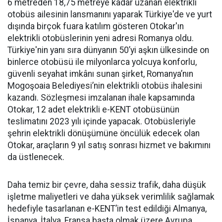
6 metreden 18,75 metreye kadar uzanan elektrikli
otobüs ailesinin lansmanını yaparak Türkiye'de ve yurt
dışında birçok fuara katılım gösteren Otokar'ın
elektrikli otobüslerinin yeni adresi Romanya oldu.
Türkiye'nin yanı sıra dünyanın 50’yi aşkın ülkesinde on
binlerce otobüsü ile milyonlarca yolcuya konforlu,
güvenli seyahat imkânı sunan şirket, Romanya’nın
Mogoşoaia Belediyesi’nin elektrikli otobüs ihalesini
kazandı. Sözleşmesi imzalanan ihale kapsamında
Otokar, 12 adet elektrikli e-KENT otobüsünün
teslimatını 2023 yılı içinde yapacak. Otobüsleriyle
şehrin elektrikli dönüşümüne öncülük edecek olan
Otokar, araçların 9 yıl satış sonrası hizmet ve bakımını
da üstlenecek.
Daha temiz bir çevre, daha sessiz trafik, daha düşük
işletme maliyetleri ve daha yüksek verimlilik sağlamak
hedefiyle tasarlanan e-KENT’in test edildiği Almanya,
İspanya, İtalya, Fransa başta olmak üzere Avrupa