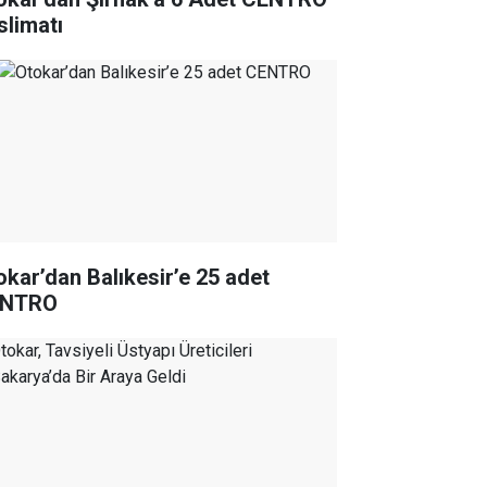
slimatı
okar’dan Balıkesir’e 25 adet
ENTRO