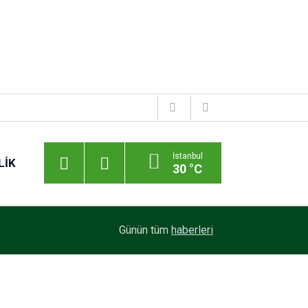
İstanbul
LIK
30 °C
Günün tüm
haberleri