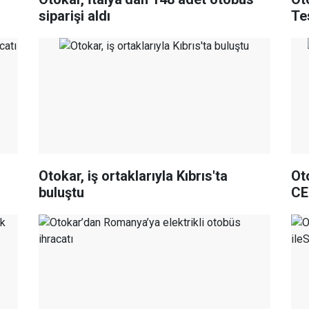
siparişi aldı
Te
Otokar, iş ortaklarıyla Kıbrıs'ta
Ot
buluştu
C