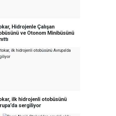
okar, Hidrojenle Çalışan
obüsünü ve Otonom Minibüsünü
ıttı
okar, ilk hidrojenli otobüsünü
rupa’da sergiliyor