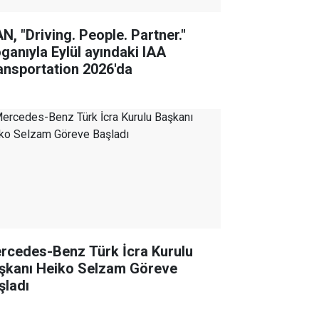
N, "Driving. People. Partner."
oganıyla Eylül ayındaki IAA
ansportation 2026'da
rcedes-Benz Türk İcra Kurulu
şkanı Heiko Selzam Göreve
şladı