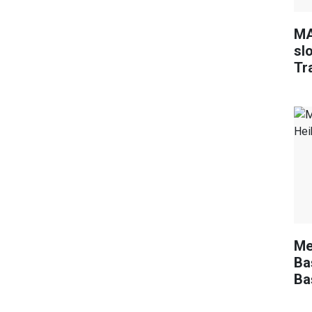
MA
sl
Tr
Me
Ba
Ba