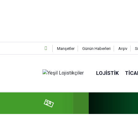
Manşetler
Günün Haberleri
Arşiv
S
LOJISTIK
TICA
24