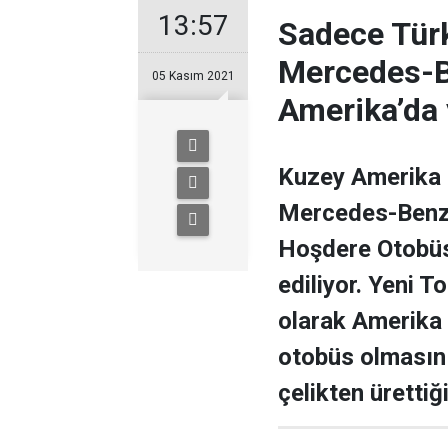
13:57
Sadece Türk
Mercedes-B
05 Kasım 2021
Amerika’da 
Kuzey Amerika p
Mercedes-Benz 
Hoşdere Otobüs 
ediliyor. Yeni 
olarak Amerika p
otobüs olmasın
çelikten ürettiğ