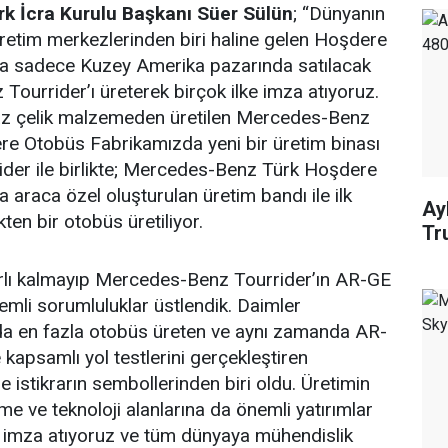
k İcra Kurulu Başkanı Süer Sülün
; “Dünyanın
etim merkezlerinden biri haline gelen Hoşdere
a sadece Kuzey Amerika pazarında satılacak
ourrider’ı üreterek birçok ilke imza atıyoruz.
az çelik malzemeden üretilen Mercedes-Benz
re Otobüs Fabrikamızda yeni bir üretim binası
rrider ile birlikte; Mercedes-Benz Türk Hoşdere
araca özel oluşturulan üretim bandı ile ilk
Ay
ten bir otobüs üretiliyor.
Tr
ırlı kalmayıp Mercedes-Benz Tourrider’ın AR-GE
nemli sorumluluklar üstlendik. Daimler
a en fazla otobüs üreten ve aynı zamanda AR-
 kapsamlı yol testlerini gerçekleştiren
 istikrarın sembollerinden biri oldu. Üretimin
me ve teknoloji alanlarına da önemli yatırımlar
e imza atıyoruz ve tüm dünyaya mühendislik