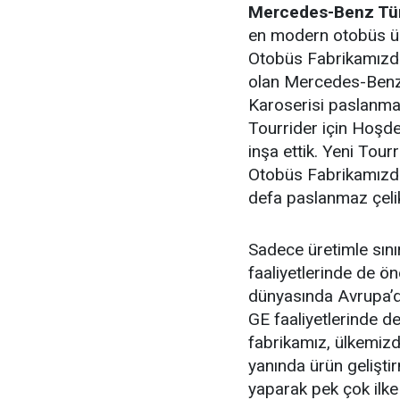
Mercedes-Benz Tür
en modern otobüs ür
Otobüs Fabrikamızd
olan Mercedes-Benz T
Karoserisi paslanm
Tourrider için Hoşde
inşa ettik. Yeni Tou
Otobüs Fabrikamızda 
defa paslanmaz çelik
Sadece üretimle sın
faaliyetlerinde de ö
dünyasında Avrupa’d
GE faaliyetlerinde de
fabrikamız, ülkemizde
yanında ürün geliştir
yaparak pek çok ilk