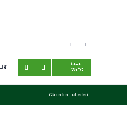
İstanbul
LIK
25 °C
Günün tüm
haberleri