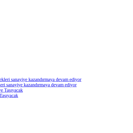
leri sanayiye kazandırmaya devam ediyor
 Taşıyacak