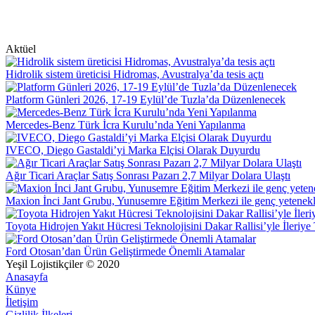
Aktüel
Hidrolik sistem üreticisi Hidromas, Avustralya’da tesis açtı
Platform Günleri 2026, 17-19 Eylül’de Tuzla’da Düzenlenecek
Mercedes-Benz Türk İcra Kurulu’nda Yeni Yapılanma
IVECO, Diego Gastaldi’yi Marka Elçisi Olarak Duyurdu
Ağır Ticari Araçlar Satış Sonrası Pazarı 2,7 Milyar Dolara Ulaştı
Maxion İnci Jant Grubu, Yunusemre Eğitim Merkezi ile genç yetenek
Toyota Hidrojen Yakıt Hücresi Teknolojisini Dakar Rallisi’yle İleriye
Ford Otosan’dan Ürün Geliştirmede Önemli Atamalar
Yeşil Lojistikçiler © 2020
Anasayfa
Künye
İletişim
Gizlilik İlkeleri