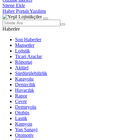
Sitene Ekle
Haber Portalı Yazılımı
Haberler
Son Haberler
Manşetler
Lojistik
Ticari Araçlar
Röportaj
Aktüel
Sürdürülebilirlik
Karayolu
Denizcilik
Havacılık
Rapor
Çevre
Demiryolu
Otobüs
Lastik
Kamyon
Yan Sanayi
Otomotiv