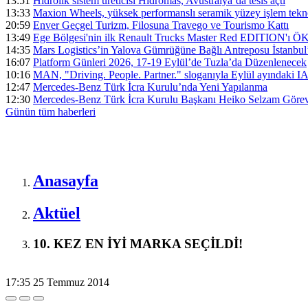
13:51
Hidrolik sistem üreticisi Hidromas, Avustralya’da tesis açtı
13:33
Maxion Wheels, yüksek performanslı seramik yüzey işlem tek
20:59
Enver Geçgel Turizm, Filosuna Travego ve Tourismo Kattı
13:49
Ege Bölgesi'nin ilk Renault Trucks Master Red EDITION'ı ÖKN 
14:35
Mars Logistics’in Yalova Gümrüğüne Bağlı Antreposu İstanbul
16:07
Platform Günleri 2026, 17-19 Eylül’de Tuzla’da Düzenlenecek
10:16
MAN, "Driving. People. Partner." sloganıyla Eylül ayındaki I
12:47
Mercedes-Benz Türk İcra Kurulu’nda Yeni Yapılanma
12:30
Mercedes-Benz Türk İcra Kurulu Başkanı Heiko Selzam Görev
Günün tüm
haberleri
Anasayfa
Aktüel
10. KEZ EN İYİ MARKA SEÇİLDİ!
17:35
25 Temmuz 2014