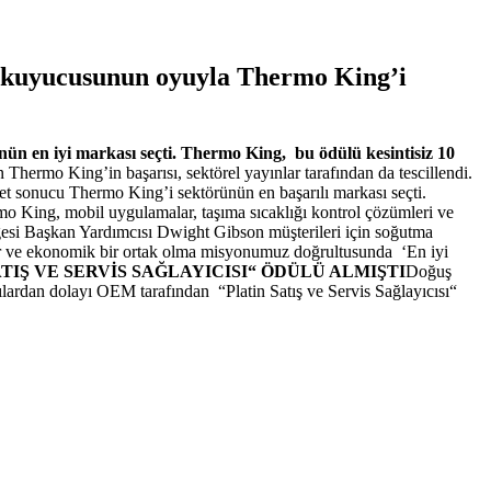
0 okuyucusunun oyuyla Thermo King’i
n en iyi markası seçti. Thermo King, bu ödülü kesintisiz 10
Thermo King’in başarısı, sektörel yayınlar tarafından da tescillendi.
et sonucu Thermo King’i sektörünün en başarılı markası seçti.
rmo King, mobil uygulamalar, taşıma sıcaklığı kontrol çözümleri ve
si Başkan Yardımcısı Dwight Gibson müşterileri için soğutma
nilir ve ekonomik bir ortak olma misyonumuz doğrultusunda ‘En iyi
ATIŞ VE SERVİS SAĞLAYICISI“ ÖDÜLÜ ALMIŞTI
Doğuş
rılardan dolayı OEM tarafından “Platin Satış ve Servis Sağlayıcısı“