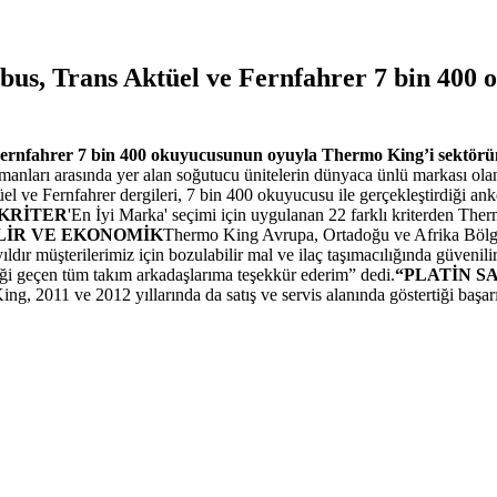
ibus, Trans Aktüel ve Fernfahrer 7 bin 40
Fernfahrer 7 bin 400 okuyucusunun oyuyla Thermo King’i sektörünü
manları arasında yer alan soğutucu ünitelerin dünyaca ünlü markası olan 
ve Fernfahrer dergileri, 7 bin 400 okuyucusu ile gerçekleştirdiği ank
 KRİTER
'En İyi Marka' seçimi için uygulanan 22 farklı kriterden The
LİR VE EKONOMİK
Thermo King Avrupa, Ortadoğu ve Afrika Bölge
 yıldır müşterilerimiz için bozulabilir mal ve ilaç taşımacılığında güve
i geçen tüm takım arkadaşlarıma teşekkür ederim” dedi.
“PLATİN S
ng, 2011 ve 2012 yıllarında da satış ve servis alanında göstertiği başa