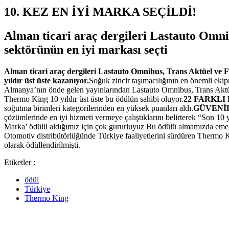
10. KEZ EN İYİ MARKA SEÇİLDİ!
Alman ticari araç dergileri Lastauto Omn
sektörünün en iyi markası seçti
Alman ticari araç dergileri Lastauto Omnibus, Trans Aktüel ve 
yıldır üst üste kazanıyor.
Soğuk zincir taşımacılığının en önemli ekip
Almanya’nın önde gelen yayınlarından Lastauto Omnibus, Trans Aktüel 
Thermo King 10 yıldır üst üste bu ödülün sahibi oluyor.
22 FARKLI
soğutma birimleri kategorilerinden en yüksek puanları aldı.
GÜVENİ
çözümlerinde en iyi hizmeti vermeye çalıştıklarını belirterek “Son 10
Marka’ ödülü aldığımız için çok gururluyuz Bu ödülü almamızda emeğ
Otomotiv distribütörlüğünde Türkiye faaliyetlerini sürdüren Thermo Ki
olarak ödüllendirilmişti.
Etiketler :
ödül
Türkiye
Thermo King