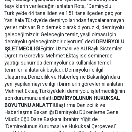
teşviklerin verileceğini anlatan Rota, “Demiryolu
Türkiye’de 44 tane ilden ve 151 tane ilçeden geçiyor.
Yani hala Türkiye’de demiryollarından faydalanamayan
yerlerimiz var. Biz dernek olarak diyoruz ki, demiryolu
geleceğimizdir. Geleceğin temiz, yeşil olması için
demiryolu geleceğimizdir diyorum” dedi.
DEMİRYOLU
İŞLETMECİLİĞİ
Eğitim Uzmanı ve AÜ Raylı Sistemler
Öğretim Görevlisi Mehmet Ektaş ise seminerde
yaptığı sunumda demiryolunda kullanılan temel
terimleri anlatarak başladı. Demiryolu ile ilgili
Ulaştırma, Denizcilik ve Haberleşme Bakanlığı’ndaki
yeni yapılanmayı ve ilgili birimlerin görevlerini anlatan
Mehmet Ektaş, Türkiye’deki demiryolu işletmeciliğinin
son durumunu anlattı.
DEMİRYOLUNUN HUKUKSAL
BOYUTUNU ANLATTI
Ulaştırma Denizcilik ve
Haberleşme Bakanlığı Demiryolu Düzenleme Genel
Müdürlüğü Daire Başkanı İbrahim Yiğit de
“Demiryolunun Kurumsal ve Hukuksal Çerçevesi”