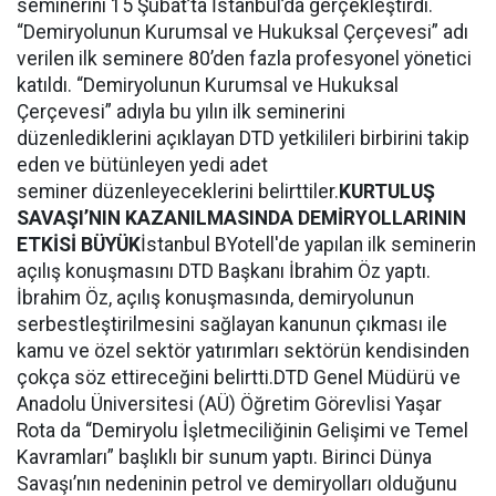
seminerini 15 Şubat’ta İstanbul’da gerçekleştirdi.
“Demiryolunun Kurumsal ve Hukuksal Çerçevesi” adı
verilen ilk seminere 80’den fazla profesyonel yönetici
katıldı. “Demiryolunun Kurumsal ve Hukuksal
Çerçevesi” adıyla bu yılın ilk seminerini
düzenlediklerini açıklayan DTD yetkilileri birbirini takip
eden ve bütünleyen yedi adet
seminer düzenleyeceklerini belirttiler.
KURTULUŞ
SAVAŞI’NIN KAZANILMASINDA DEMİRYOLLARININ
ETKİSİ BÜYÜK
İstanbul BYotell'de yapılan ilk seminerin
açılış konuşmasını DTD Başkanı İbrahim Öz yaptı.
İbrahim Öz, açılış konuşmasında, demiryolunun
serbestleştirilmesini sağlayan kanunun çıkması ile
kamu ve özel sektör yatırımları sektörün kendisinden
çokça söz ettireceğini belirtti.DTD Genel Müdürü ve
Anadolu Üniversitesi (AÜ) Öğretim Görevlisi Yaşar
Rota da “Demiryolu İşletmeciliğinin Gelişimi ve Temel
Kavramları” başlıklı bir sunum yaptı. Birinci Dünya
Savaşı’nın nedeninin petrol ve demiryolları olduğunu