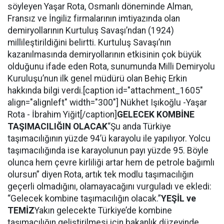
söyleyen Yaşar Rota, Osmanlı döneminde Alman,
Fransız ve İngiliz firmalarının imtiyazında olan
demiryollarının Kurtuluş Savaşı’ndan (1924)
millileştirildiğini belirtti. Kurtuluş Savaşı’nın
kazanılmasında demiryollarının etkisinin çok büyük
olduğunu ifade eden Rota, sunumunda Milli Demiryolu
Kuruluşu’nun ilk genel müdürü olan Behiç Erkin
hakkında bilgi verdi.[caption id="attachment_1605"
align="alignleft" width="300"]
Nükhet Işıkoğlu -Yaşar
Rota - İbrahim Yiğit[/caption]
GELECEK KOMBİNE
TAŞIMACILIĞIN OLACAK
“Şu anda Türkiye
taşımacılığının yüzde 94’ü karayolu ile yapılıyor. Yolcu
taşımacılığında ise karayolunun payı yüzde 95. Böyle
olunca hem çevre kirliliği artar hem de petrole bağımlı
olursun” diyen Rota, artık tek modlu taşımacılığın
geçerli olmadığını, olamayacağını vurguladı ve ekledi:
“Gelecek kombine taşımacılığın olacak.”
YEŞİL ve
TEMİZ
Yakın gelecekte Türkiye’de kombine
taşımacılığın geliştirilmesi için bakanlık düzeyinde