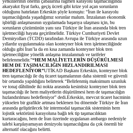
yetkililerinin önemli çabalarına rağmen karayolu taşımacılığında
akaryakıt fiyat farkı, geçiş ücreti gibi krize yol açan sorunların
olduğunu hatırlatan Erkeskin şöyle konuştu: “İran ile karayolu
taşımacılığında yaşadığımız sorunlar malum. İmzalanan ekonomik
işbirliği anlaşmasının uygulamada başarıya ulaşması için, bu
sorunların çözümünün yanı sıra Türkiye ile İran arasında blok tren
işletmeciliği hayata geçirilmelidir. Türkiye Cumhuriyeti Devlet
Demiryolları (TCDD) tarafından Avrupa ile Türkiye arasında uzun
yıllardır uygulanmakta olan konteyner blok tren işletmeciliğinde
olduğu gibi İran’la da en kısa zamanda konteyner blok tren
işletmeciliğine yönelik anlaşma imzalanmalı ve tarifeler
belirlenmelidir.”
“HEM MALİYETLERİN DÜŞÜRÜLMESİ
HEM DE TAŞIMACILIĞIN HIZLANDIRILMASI
HEDEFLENİYOR”
UTİKAD Başkanı Erkeskin, konteyner blok
tren taşımacılığı ile dış ticaret taşımalarının daha sistemli ve güvenli
bir ortamda yapıldığını belirterek “Belirlenmiş maksimum uzunluk
ve tonaj dâhilinde iki nokta arasında kesintisiz konteyner blok tren
taşımacılığı ile hem maliyetlerin düşürülmesi hem de taşımacılığın
hızlandırılması hedefleniyor” dedi.Erkeskin, mevcut ticaret hacminin
yükselen bir grafikle artması beklenen bu dönemde Türkiye ile İran
arasında geliştirilecek bir intermodal taşımacılık sisteminin hem
lojistik sektörünü karayoluna bağlı tek tip taşımacılıktan
kurtaracağını, hem de İran üzerinde uygulanan ambargo nedeniyle
talebi karşılayamayan denizyolu taşımacılığına da çok önemli bir
alternatif olacağını belirtti.