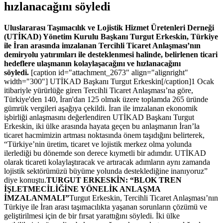
hızlanacağını söyledi
Uluslararası Taşımacılık ve Lojistik Hizmet Üretenleri Derneği
(UTİKAD) Yönetim Kurulu Başkanı Turgut Erkeskin, Türkiye
ile İran arasında imzalanan Tercihli Ticaret Anlaşması’nın
demiryolu yatırımları ile desteklenmesi halinde, belirlenen ticari
hedeflere ulaşmanın kolaylaşacağını ve hızlanacağını
söyledi.
[caption id="attachment_2673" align="alignright"
width="300"] UTİKAD Başkanı Turgut Erkeskin[/caption]1 Ocak
itibariyle yürürlüğe giren Tercihli Ticaret Anlaşması’na göre,
Türkiye'den 140, İran'dan 125 olmak üzere toplamda 265 üründe
gümrük vergileri aşağıya çekildi. İran ile imzalanan ekonomik
işbirliği anlaşmasını değerlendiren UTİKAD Başkanı Turgut
Erkeskin, iki ülke arasında hayata geçen bu anlaşmanın İran’la
ticaret hacmimizin artması noktasında önem taşıdığını belirterek,
“Türkiye’nin üretim, ticaret ve lojistik merkez olma yolunda
ilerlediği bu dönemde son derece kıymetli bir adımdır. UTİKAD
olarak ticareti kolaylaştıracak ve artıracak adımların aynı zamanda
lojistik sektörümüzü büyüme yolunda desteklediğine inanıyoruz”
diye konuştu.
TURGUT ERKESKİN: “BLOK TREN
İŞLETMECİLİĞİNE YÖNELİK ANLAŞMA
İMZALANMALI”
Turgut Erkeskin, Tercihli Ticaret Anlaşması’nın
Türkiye ile İran arası taşımacılıkta yaşanan sorunların çözümü ve
geliştirilmesi için de bir fırsat yarattığını söyledi. İki ülke