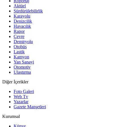
Röportaj
Aktüel
Sürdürülebilirlik
Karayolu
Denizcilik
Havacılık
Rapor
Çevre
Demiryolu
Otobüs
Lastik
Kamyon
Yan Sanayi
Otomotiv
Ulaştırma
Diğer İçerikler
Foto Galeri
Web Tv
Yazarlar
Gazete Manşetleri
Kurumsal
Künye