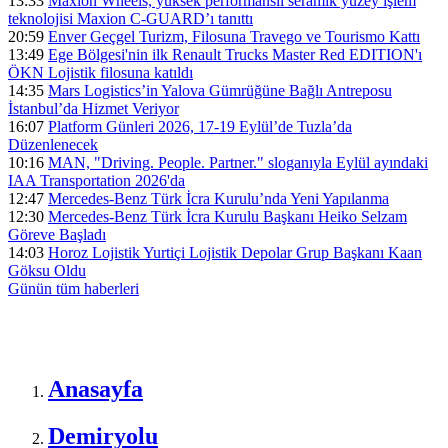
13:33
Maxion Wheels, yüksek performanslı seramik yüzey işlem
teknolojisi Maxion C-GUARD’ı tanıttı
20:59
Enver Geçgel Turizm, Filosuna Travego ve Tourismo Kattı
13:49
Ege Bölgesi'nin ilk Renault Trucks Master Red EDITION'ı
ÖKN Lojistik filosuna katıldı
14:35
Mars Logistics’in Yalova Gümrüğüne Bağlı Antreposu
İstanbul’da Hizmet Veriyor
16:07
Platform Günleri 2026, 17-19 Eylül’de Tuzla’da
Düzenlenecek
10:16
MAN, "Driving. People. Partner." sloganıyla Eylül ayındaki
IAA Transportation 2026'da
12:47
Mercedes-Benz Türk İcra Kurulu’nda Yeni Yapılanma
12:30
Mercedes-Benz Türk İcra Kurulu Başkanı Heiko Selzam
Göreve Başladı
14:03
Horoz Lojistik Yurtiçi Lojistik Depolar Grup Başkanı Kaan
Göksu Oldu
Günün tüm
haberleri
Anasayfa
Demiryolu