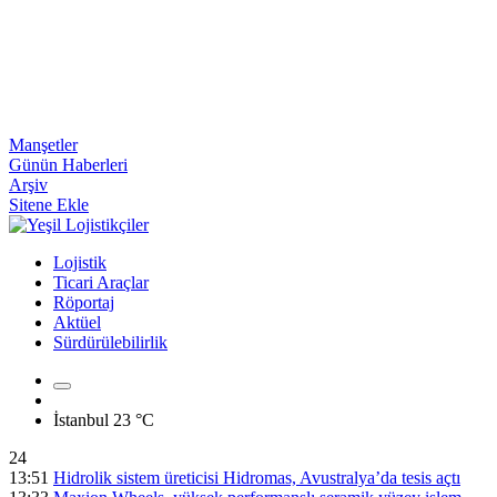
Manşetler
Günün Haberleri
Arşiv
Sitene Ekle
Lojistik
Ticari Araçlar
Röportaj
Aktüel
Sürdürülebilirlik
İstanbul
23 °C
24
13:51
Hidrolik sistem üreticisi Hidromas, Avustralya’da tesis açtı