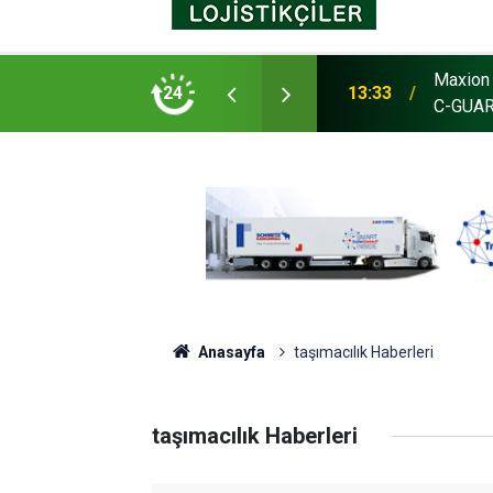
Maxion 
as, Avustralya’da tesis açtı
24
13:33
C-GUARD
Anasayfa
taşımacılık Haberleri
taşımacılık Haberleri