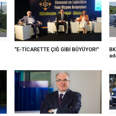
“E-TİCARETTE ÇIĞ GİBİ BÜYÜYOR!”
BK
ad