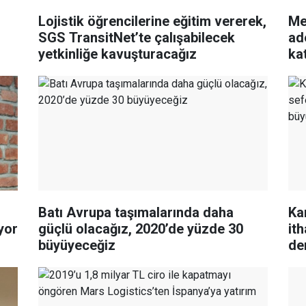
Lojistik öğrencilerine eğitim vererek,
Me
SGS TransitNet’te çalışabilecek
ad
yetkinliğe kavuşturacağız
kat
Batı Avrupa taşımalarında daha
Ka
iyor
güçlü olacağız, 2020’de yüzde 30
it
büyüyeceğiz
de