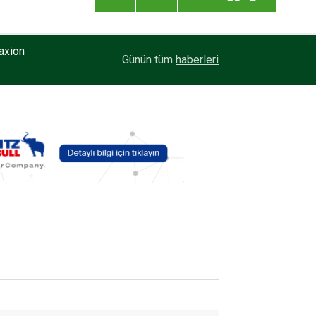
axion
20:59
Enver Geçgel Turizm, Filosuna Travego ve Touri
Günün tüm
haberleri