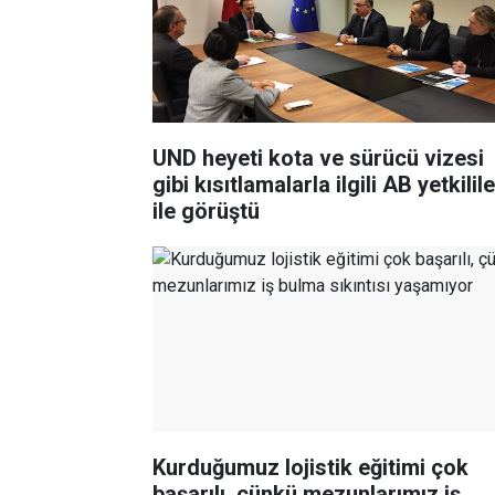
UND heyeti kota ve sürücü vizesi
gibi kısıtlamalarla ilgili AB yetkilile
ile görüştü
Kurduğumuz lojistik eğitimi çok
başarılı, çünkü mezunlarımız iş