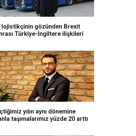
r lojistikçinin gözünden Brexit
rası Türkiye-İngiltere ilişkileri
çtiğimiz yılın aynı dönemine
anla taşımalarımız yüzde 20 arttı