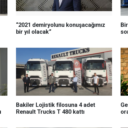
“2021 demiryolunu konuşacağımız
Bi
bir yıl olacak”
son
Bakiler Lojistik filosuna 4 adet
Ge
u
Renault Trucks T 480 kattı
or