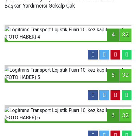
Başkan Yardımcısı Gökalp Çak
4
32
5
32
6
32