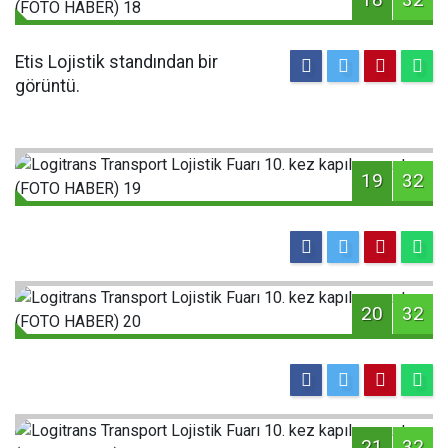
Etis Lojistik standından bir
görüntü.
19
32
20
32
21
32