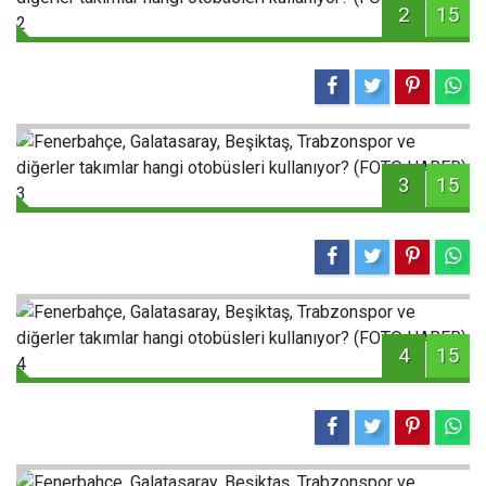
2
15
3
15
4
15