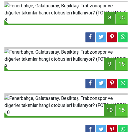
8
15
9
15
10
15