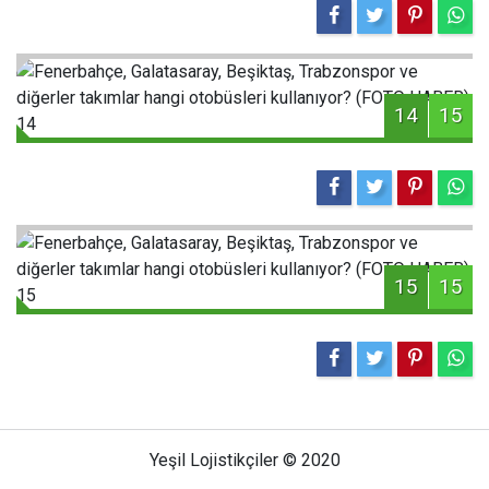
14
15
15
15
Yeşil Lojistikçiler © 2020