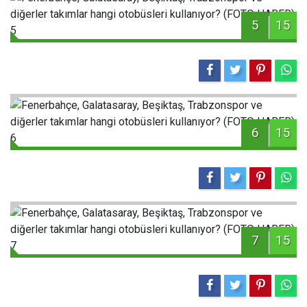
5
15
6
15
7
15