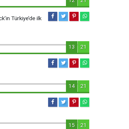
12
21
k’in Türkiye’de ilk
13
21
14
21
15
21