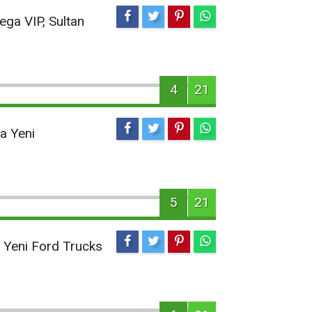
Mega VIP, Sultan
4
21
da Yeni
5
21
ş Yeni Ford Trucks