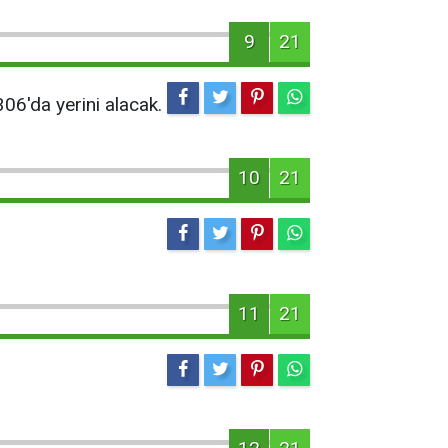
9
21
06'da yerini alacak.
10
21
11
21