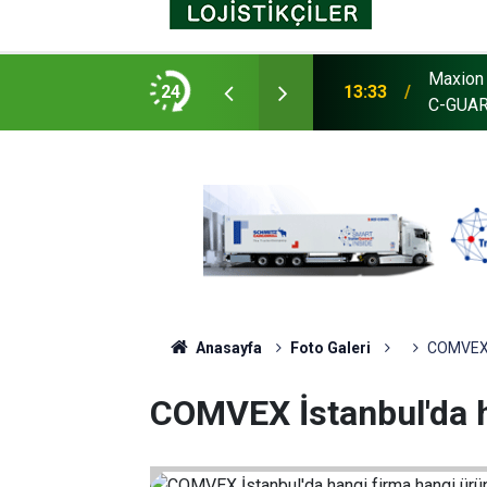
Maxion 
as, Avustralya’da tesis açtı
24
13:33
C-GUARD
Anasayfa
Foto Galeri
COMVEX İ
COMVEX İstanbul'da h