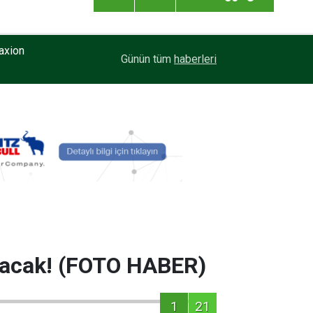
axion
20:59
Enver Geçgel Turizm, Filosuna Travego ve Touri
Günün tüm
haberleri
ıtacak! (FOTO HABER)
1
21