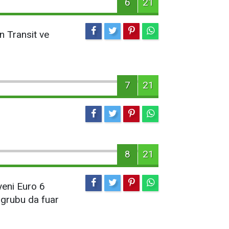
6
21
an Transit ve
7
21
8
21
yeni Euro 6
 grubu da fuar