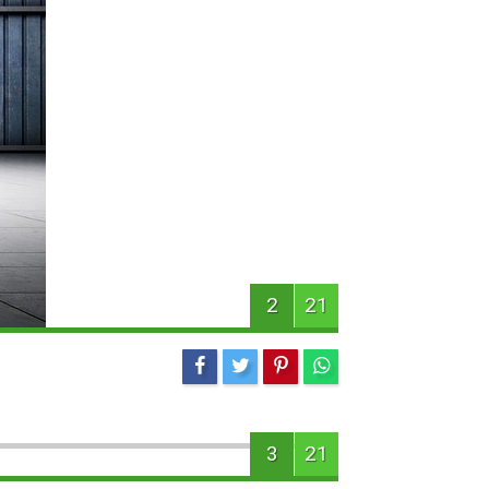
2
21
3
21